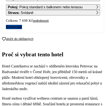
1
2
3
4
Pokoj
:
Pokoj standard s balkonem nebo terasou
3 849
3 849
3 849
3 849
Strava
:
Snídaně
5
6
7
8
9
10
11
Celkem:
7 698 Kč
podrobnosti
3 849
3 849
3 849
3 849
3 849
3 849
3 849
Rezervujte
12
13
14
15
16
17
18
3 849
3 849
3 849
3 849
3 849
3 849
3 849
uložit do oblíbených
19
20
21
22
23
24
25
3 849
3 849
3 849
3 849
3 849
3 849
3 849
Proč si vybrat tento hotel
26
27
28
29
30
31
3 849
3 849
3 849
3 849
Hotel Castellastva se nachází v oblíbeném letovisku Petrovac na
Budvanské riviéře v Černé Hoře, jen přibližně 150 metrů od krásné
pláže. Moderní hotel obklopený borovicemi, olivovníky a
středomořskou vegetací nabízí ideální zázemí pro relaxační pobyt u
Jaderského moře.
Hosté mohou využívat wellness centrum se saunou a parní lázní,
fitness zónu i dětské hřiště. Součástí hotelu je prostorná restaurace s