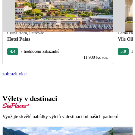
Černá Hora
,
Petrovac
Černá Ho
Hotel Palas
Vile Oli
4.4
7 hodnocení zákazníků
5.0
10
11 900 Kč
/os.
zobrazit více
Výlety v destinaci
Využijte skvělé nabídky výletů v destinaci od našich partnerů