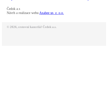
Čedok a.s
Návrh a realizace webu
Axabee sp. z. o.o.
© 2026, cestovní kancelář Čedok a.s.