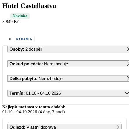
Hotel Castellastva
Novinka
3 849 Kč
Osoby
:
2 dospělí
Odkud pojedete
:
Nerozhoduje
Délka pobytu
:
Nerozhoduje
Termín
:
01.10 - 04.10.2026
Říjen 2026
Nejlepší možnost v tomto období:
01.10
-
04.10.2026
(4 dny, 3 noci)
PO
ÚT
ST
ČT
PÁ
SO
NE
Odjezd
:
Vlastní doprava