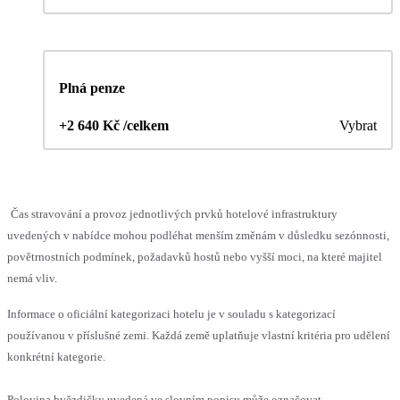
Plná penze
+2 640 Kč /celkem
Vybrat
Čas stravování a provoz jednotlivých prvků hotelové infrastruktury
uvedených v nabídce mohou podléhat menším změnám v důsledku sezónnosti,
povětrnostních podmínek, požadavků hostů nebo vyšší moci, na které majitel
nemá vliv.
Informace o oficiální kategorizaci hotelu je v souladu s kategorizací
používanou v příslušné zemi. Každá země uplatňuje vlastní kritéria pro udělení
konkrétní kategorie.
Polovina hvězdičky uvedená ve slovním popisu může označovat