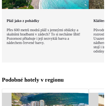
Pláž jako z pohádky
Klášter
Přes 600 metrů modrá pláž s jemnými oblázky a
Původně
skalními hradbami v zádech? To si necháme líbit!
rozrostl
Pozornost přitahuje i její nezvyklá barva a
Usazený
nádechem červené barvy.
nádherný
stojí i i
odstíny 
Podobné hotely v regionu