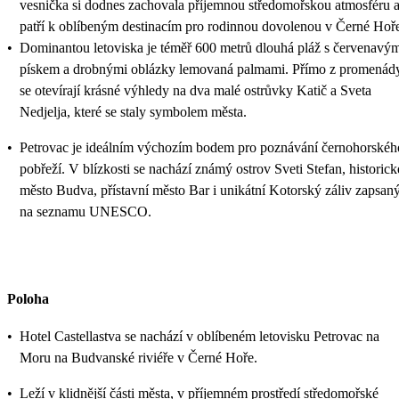
vesnička si dodnes zachovala příjemnou středomořskou atmosféru 
patří k oblíbeným destinacím pro rodinnou dovolenou v Černé Hoř
•
Dominantou letoviska je téměř 600 metrů dlouhá pláž s červenavý
pískem a drobnými oblázky lemovaná palmami. Přímo z promenád
se otevírají krásné výhledy na dva malé ostrůvky Katič a Sveta
Nedjelja, které se staly symbolem města.
•
Petrovac je ideálním výchozím bodem pro poznávání černohorskéh
pobřeží. V blízkosti se nachází známý ostrov Sveti Stefan, historick
město Budva, přístavní město Bar i unikátní Kotorský záliv zapsan
na seznamu UNESCO.
Poloha
•
Hotel Castellastva se nachází v oblíbeném letovisku Petrovac na
Moru na Budvanské riviéře v Černé Hoře.
•
Leží v klidnější části města, v příjemném prostředí středomořské