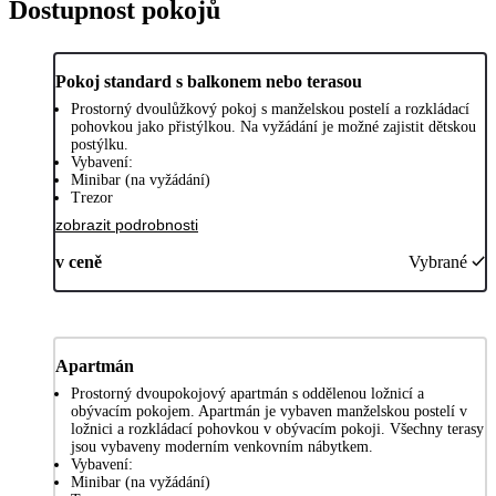
Dostupnost pokojů
Pokoj standard s balkonem nebo terasou
Prostorný dvoulůžkový pokoj s manželskou postelí a rozkládací
pohovkou jako přistýlkou. Na vyžádání je možné zajistit dětskou
postýlku.
Vybavení:
Minibar (na vyžádání)
Trezor
zobrazit podrobnosti
v ceně
Vybrané
Apartmán
Prostorný dvoupokojový apartmán s oddělenou ložnicí a
obývacím pokojem. Apartmán je vybaven manželskou postelí v
ložnici a rozkládací pohovkou v obývacím pokoji. Všechny terasy
jsou vybaveny moderním venkovním nábytkem.
Vybavení:
Minibar (na vyžádání)