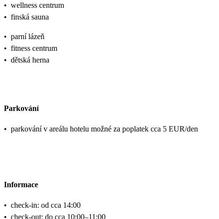
•
wellness centrum
•
finská sauna
•
parní lázeň
•
fitness centrum
•
dětská herna
Parkování
•
parkování v areálu hotelu možné za poplatek cca 5 EUR/den
Informace
•
check-in: od cca 14:00
•
check-out: do cca 10:00–11:00