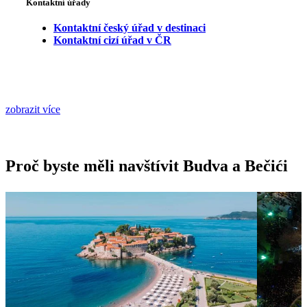
Kontaktní úřady
Kontaktní český úřad v destinaci
Kontaktní cizí úřad v ČR
zobrazit více
Proč byste měli navštívit Budva a Bečići