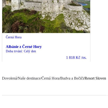
Černá Hora
Albánie z Černé Hory
Doba trvání
:
Celý den
1 818 Kč
/os.
Dovolená
/
Naše destinace
/
Černá Hora
/
Budva a Bečiči
/
Resort Slovens