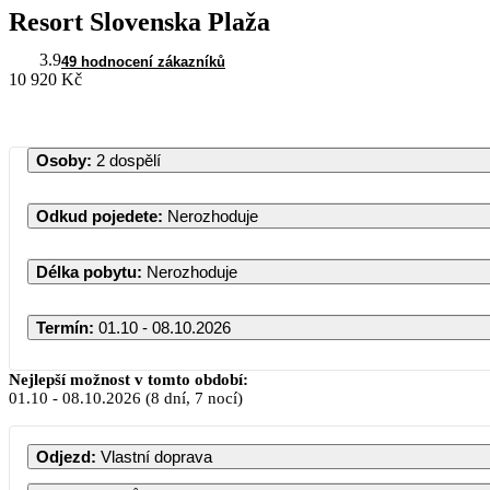
Resort Slovenska Plaža
3.9
49 hodnocení zákazníků
10 920 Kč
Osoby
:
2 dospělí
Odkud pojedete
:
Nerozhoduje
Délka pobytu
:
Nerozhoduje
Termín
:
01.10 - 08.10.2026
Nejlepší možnost v tomto období:
01.10
-
08.10.2026
(8 dní, 7 nocí)
PO
Odjezd
:
Vlastní doprava