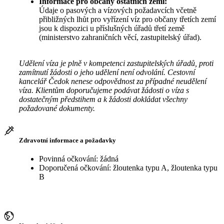
Informace pro občany ostatních zemí:
Údaje o pasových a vízových požadavcích včetně
přibližných lhůt pro vyřízení víz pro občany třetích zemí
jsou k dispozici u příslušných úřadů třetí země
(ministerstvo zahraničních věcí, zastupitelský úřad).
Udělení víza je plně v kompetenci zastupitelských úřadů, proti
zamítnutí žádosti o jeho udělení není odvolání. Cestovní
kancelář Čedok nenese odpovědnost za případné neudělení
víza. Klientům doporučujeme podávat žádosti o víza s
dostatečným předstihem a k žádosti dokládat všechny
požadované dokumenty.
Zdravotní informace a požadavky
Povinná očkování: žádná
Doporučená očkování: žloutenka typu A, žloutenka typu
B