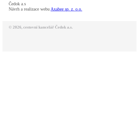
Čedok a.s
Návrh a realizace webu
Axabee sp. z. o.o.
© 2026, cestovní kancelář Čedok a.s.