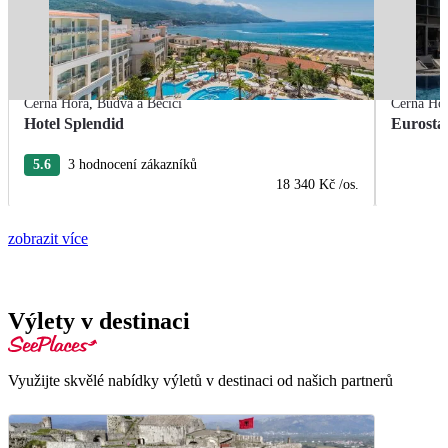
Černá Hora
,
Budva a Bečiči
Černá Ho
Hotel Splendid
Eurosta
5.6
3 hodnocení zákazníků
18 340 Kč
/os.
zobrazit více
Výlety v destinaci
Využijte skvělé nabídky výletů v destinaci od našich partnerů