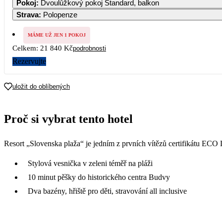
Pokoj
:
Dvoulůžkový pokoj Standard, balkon
Strava
:
Polopenze
5
10 92
MÁME UŽ JEN 1 POKOJ
Celkem:
21 840 Kč
podrobnosti
12
10 92
Rezervujte
19
10 92
uložit do oblíbených
26
10 92
Proč si vybrat tento hotel
Resort „Slovenska plaža“ je jedním z prvních vítězů certifikátu ECO L
Stylová vesnička v zeleni téměř na pláži
10 minut pěšky do historického centra Budvy
Dva bazény, hřiště pro děti, stravování all inclusive