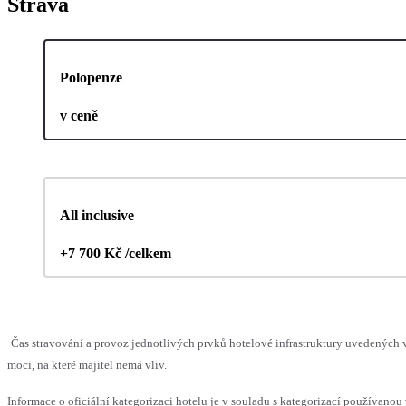
Strava
Polopenze
v ceně
All inclusive
+7 700 Kč /celkem
Čas stravování a provoz jednotlivých prvků hotelové infrastruktury uvedenýc
moci, na které majitel nemá vliv.
Informace o oficiální kategorizaci hotelu je v souladu s kategorizací používanou 