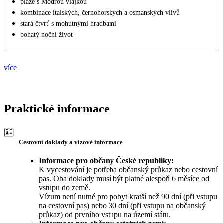
pláže s Modrou vlajkou
kombinace italských, černohorských a osmanských vlivů
stará čtvrť s mohutnými hradbami
bohatý noční život
více
Praktické informace
Cestovní doklady a vízové informace
Informace pro občany České republiky:
K vycestování je potřeba občanský průkaz nebo cestovní
pas. Oba doklady musí být platné alespoň 6 měsíce od
vstupu do země.
Vízum není nutné pro pobyt kratší než 90 dní (při vstupu
na cestovní pas) nebo 30 dní (při vstupu na občanský
průkaz) od prvního vstupu na území státu.