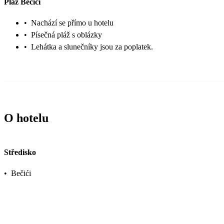
Pláž Bečići
•
Nachází se přímo u hotelu
•
Písečná pláž s oblázky
•
Lehátka a slunečníky jsou za poplatek.
O hotelu
Středisko
•
Bečići