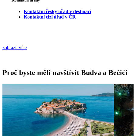
Kontaktní úřady
Kontaktní český úřad v destinaci
Kontaktní cizí úřad v ČR
zobrazit více
Proč byste měli navštívit Budva a Bečići