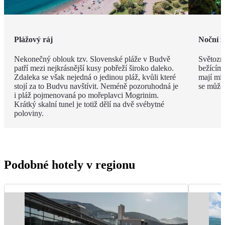
Plážový ráj
Noční ž
Nekonečný oblouk tzv. Slovenské pláže v Budvě
Světozná
patří mezi nejkrásnější kusy pobřeží široko daleko.
bežícím
Zdaleka se však nejedná o jedinou pláž, kvůli které
mají mís
stojí za to Budvu navštívit. Neméně pozoruhodná je
se můžet
i pláž pojmenovaná po mořeplavci Mogrinim.
Krátký skalní tunel je totiž dělí na dvě svébytné
poloviny.
Podobné hotely v regionu