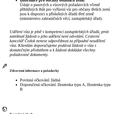
Informace pro občany ostatních zemí:
Údaje o pasových a vízových požadavcích včetně
přibližných lhůt pro vyřízení víz pro občany třetích zemí
jsou k dispozici u příslušných úřadů třetí země
(ministerstvo zahraničních věcí, zastupitelský úřad).
Udělení víza je plně v kompetenci zastupitelských úřadů, proti
zamítnutí žádosti o jeho udělení není odvolání. Cestovní
kancelář Čedok nenese odpovědnost za případné neudělení
víza. Klientům doporučujeme podávat žádosti o víza s
dostatečným předstihem a k žádosti dokládat všechny
požadované dokumenty.
Zdravotní informace a požadavky
Povinná očkování: žádná
Doporučená očkování: žloutenka typu A, žloutenka typu
B