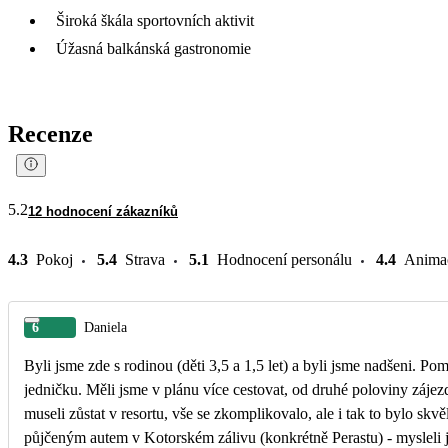
Široká škála sportovních aktivit
Úžasná balkánská gastronomie
Recenze
5.2
12 hodnocení zákazníků
4.3
Pokoj
5.4
Strava
5.1
Hodnocení personálu
4.4
Anima
6
Daniela
Byli jsme zde s rodinou (děti 3,5 a 1,5 let) a byli jsme nadšeni. P
jedničku. Měli jsme v plánu více cestovat, od druhé poloviny zájez
museli zůstat v resortu, vše se zkomplikovalo, ale i tak to bylo skv
půjčeným autem v Kotorském zálivu (konkrétně Perastu) - mysleli j