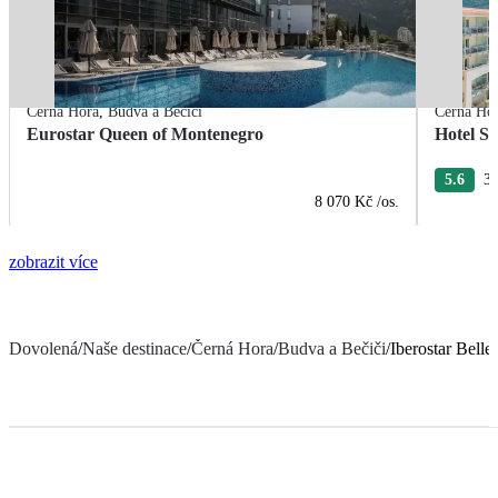
Černá Hora
,
Budva a Bečiči
Černá Ho
Eurostar Queen of Montenegro
Hotel S
5.6
3 
8 070 Kč
/os.
zobrazit více
Dovolená
/
Naše destinace
/
Černá Hora
/
Budva a Bečiči
/
Iberostar Belle