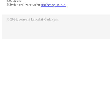
Čedok a.s
Návrh a realizace webu
Axabee sp. z. o.o.
© 2026, cestovní kancelář Čedok a.s.