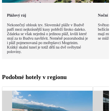
Plážový ráj
Noční ž
Nekonečný oblouk tzv. Slovenské pláže v Budvě
Světozná
patří mezi nejkrásnější kusy pobřeží široko daleko.
bežícím
Zdaleka se však nejedná o jedinou pláž, kvůli které
mají mís
stojí za to Budvu navštívit. Neméně pozoruhodná je
se můžet
i pláž pojmenovaná po mořeplavci Mogrinim.
Krátký skalní tunel je totiž dělí na dvě svébytné
poloviny.
Podobné hotely v regionu