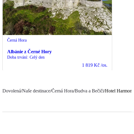
Černá Hora
Albánie z Černé Hory
Doba trvání
:
Celý den
1 819 Kč
/os.
Dovolená
/
Naše destinace
/
Černá Hora
/
Budva a Bečiči
/
Hotel Harmoni