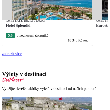
Černá Hora
,
Budva a Bečiči
Černá Ho
Hotel Splendid
Eurosta
5.6
3 hodnocení zákazníků
18 340 Kč
/os.
zobrazit více
Výlety v destinaci
Využijte skvělé nabídky výletů v destinaci od našich partnerů