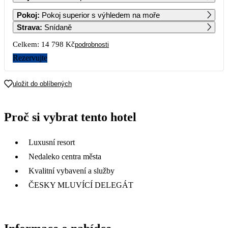
1
2
3
4
Pokoj
:
Pokoj superior s výhledem na moře
7 399
Strava
:
Snídaně
5
6
7
8
9
10
11
Celkem:
14 798 Kč
podrobnosti
7 399
7 399
Rezervujte
12
13
14
15
16
17
18
7 399
uložit do oblíbených
19
20
21
22
23
24
25
Proč si vybrat tento hotel
26
27
28
29
30
31
7 399
7 399
7 399
Luxusní resort
Nedaleko centra města
Kvalitní vybavení a služby
ČESKY MLUVÍCÍ DELEGÁT