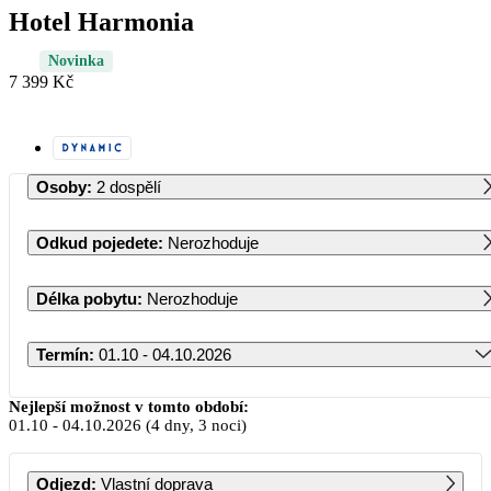
Hotel Harmonia
Novinka
7 399 Kč
Osoby
:
2 dospělí
Odkud pojedete
:
Nerozhoduje
Délka pobytu
:
Nerozhoduje
Termín
:
01.10 - 04.10.2026
Říjen 2026
Nejlepší možnost v tomto období:
01.10
-
04.10.2026
(4 dny, 3 noci)
PO
ÚT
ST
ČT
PÁ
SO
NE
Odjezd
:
Vlastní doprava