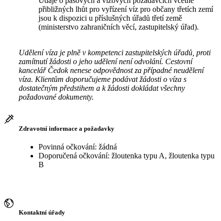
Údaje o pasových a vízových požadavcích včetně
přibližných lhůt pro vyřízení víz pro občany třetích zemí
jsou k dispozici u příslušných úřadů třetí země
(ministerstvo zahraničních věcí, zastupitelský úřad).
Udělení víza je plně v kompetenci zastupitelských úřadů, proti
zamítnutí žádosti o jeho udělení není odvolání. Cestovní
kancelář Čedok nenese odpovědnost za případné neudělení
víza. Klientům doporučujeme podávat žádosti o víza s
dostatečným předstihem a k žádosti dokládat všechny
požadované dokumenty.
Zdravotní informace a požadavky
Povinná očkování: žádná
Doporučená očkování: žloutenka typu A, žloutenka typu
B
Kontaktní úřady