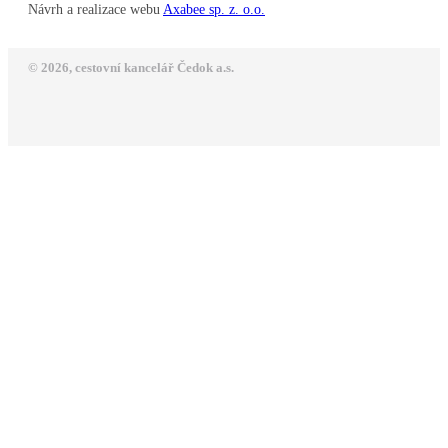
Návrh a realizace webu
Axabee sp. z. o.o.
© 2026, cestovní kancelář Čedok a.s.