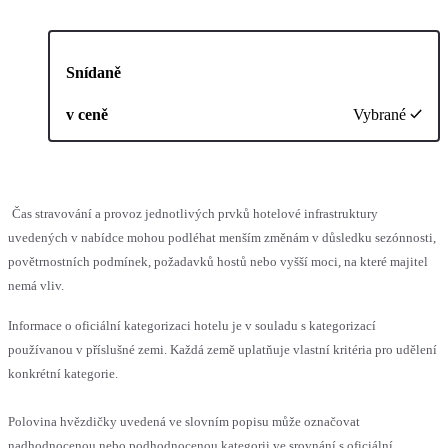
Snídaně
v ceně
Vybrané
Čas stravování a provoz jednotlivých prvků hotelové infrastruktury
uvedených v nabídce mohou podléhat menším změnám v důsledku sezónnosti,
povětrnostních podmínek, požadavků hostů nebo vyšší moci, na které majitel
nemá vliv.
Informace o oficiální kategorizaci hotelu je v souladu s kategorizací
používanou v příslušné zemi. Každá země uplatňuje vlastní kritéria pro udělení
konkrétní kategorie.
Polovina hvězdičky uvedená ve slovním popisu může označovat
nadhodnocenou nebo podhodnocenou kategorii ve srovnání s oficiální