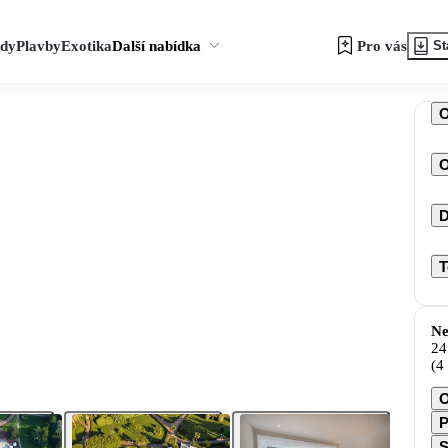
zdy
Plavby
Exotika
Další nabídka
Pro vás
St
O
D
T
Ne
24
(4
O
P
S