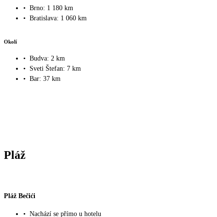
•
Brno: 1 180 km
•
Bratislava: 1 060 km
Okolí
•
Budva: 2 km
•
Sveti Štefan: 7 km
•
Bar: 37 km
Pláž
Pláž Bečići
•
Nachází se přímo u hotelu