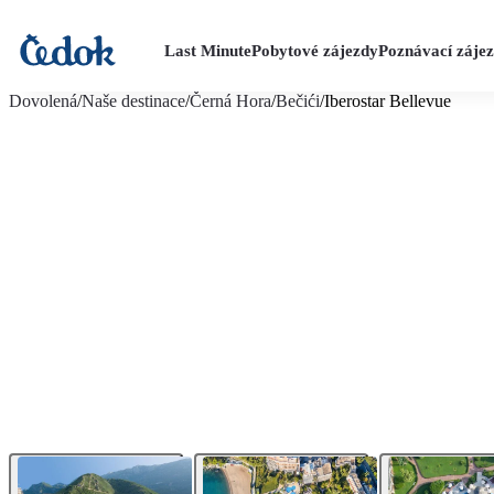
Last Minute
Pobytové zájezdy
Poznávací záje
více fotografií (17)
Dovolená
/
Naše destinace
/
Černá Hora
/
Bečići
/
Iberostar Bellevue