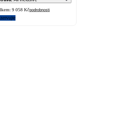
lkem:
9 058 Kč
podrobnosti
zervujte