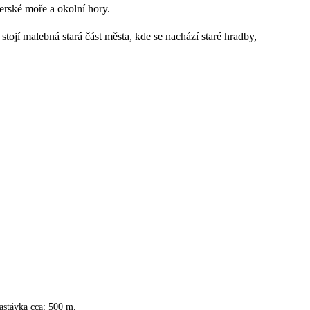
erské moře a okolní hory.
ojí malebná stará část města, kde se nachází staré hradby,
astávka cca: 500 m.