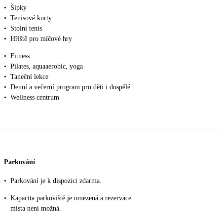
•
Šipky
•
Tenisové kurty
•
Stolní tenis
•
Hřiště pro míčové hry
•
Fitness
•
Pilates, aquaaerobic, yoga
•
Taneční lekce
•
Denní a večerní program pro děti i dospělé
•
Wellness centrum
Parkování
•
Parkování je k dispozici zdarma.
•
Kapacita parkoviště je omezená a rezervace
místa není možná.