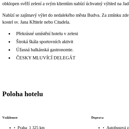
obklopen svěží zelení a svým klientům nabízí úchvatný výhled na Jad
Nabízí se zajímavý výlet do nedalekého města Budva. Za zmínku zde st
kostel sv. Jana Křtitele nebo Citadela.
Překrásné umístění hotelu v zeleni
Široká škála sportovních aktivit
Úžasná balkánská gastronomie.
ČESKY MLUVÍCÍ DELEGÁT
Poloha hotelu
Vzdálenost
Doprava
•
Praha: 1 325 km
•
Autobusová z