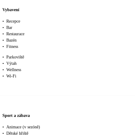
Vybavení
•
Recepce
•
Bar
•
Restaurace
•
Bazén
•
Fitness
•
Parkoviště
•
Výtah
•
Wellness
•
Wi-Fi
Sport a zábava
•
Animace (v sezóně)
•
Dětské hřiště