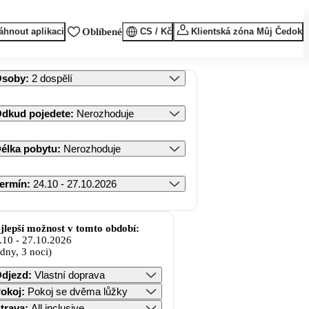
áhnout aplikaci
Oblíbené
CS / Kč
Klientská zóna Můj Čedok
Osoby
:
2 dospělí
dkud pojedete
:
Nerozhoduje
élka pobytu
:
Nerozhoduje
ermín
:
24.10 - 27.10.2026
jlepší možnost v tomto období:
.10
-
27.10.2026
 dny, 3 noci)
djezd
:
Vlastní doprava
okoj
:
Pokoj se dvěma lůžky
trava
:
All inclusive