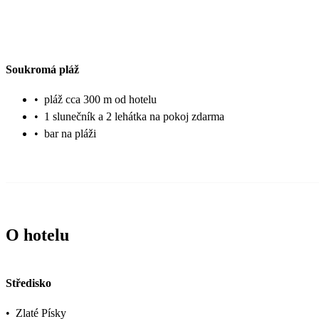
Soukromá pláž
•
pláž cca 300 m od hotelu
•
1 slunečník a 2 lehátka na pokoj zdarma
•
bar na pláži
O hotelu
Středisko
•
Zlaté Písky