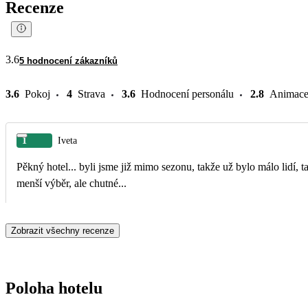
Recenze
3.6
5 hodnocení zákazníků
3.6
Pokoj
4
Strava
3.6
Hodnocení personálu
2.8
Animac
1
Iveta
Pěkný hotel... byli jsme již mimo sezonu, takže už bylo málo lidí, t
menší výběr, ale chutné...
Zobrazit všechny recenze
Poloha hotelu