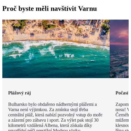
Proč byste měli navštívit Varnu
Plážový ráj
Počasí 
Bulharsko bylo obdařeno nádhernými plážemi a
Zapomeň
Varna není výjimkou. Za zmínku stojí třeba
nosu! V
centrální pláž, která nabízí pozvolný vstup do moře
Černého 
a zázemí pro zábavu i sport. Za výlet pak stojí 30
můžeme 
kilometrů vzdálená Albena, která získala díky
klesnou
prvotřídní péči prestižní Modrou vlajku.
října st