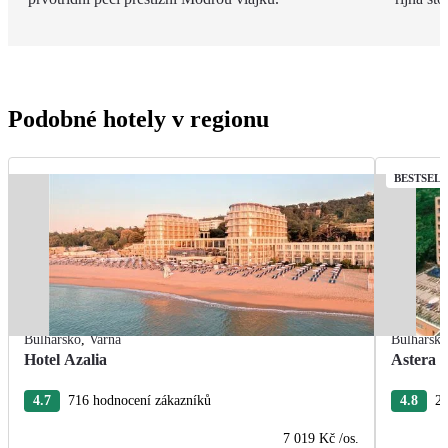
Podobné hotely v regionu
BESTSEL
Bulharsko
,
Varna
Bulharsk
Hotel Azalia
Astera 
4.7
716 hodnocení zákazníků
4.8
28
7 019 Kč
/os.