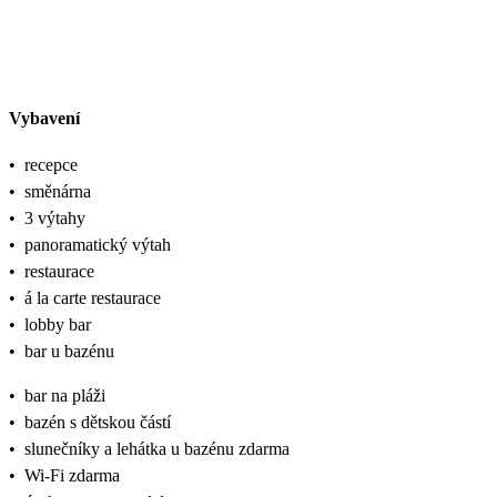
Vybavení
•
recepce
•
směnárna
•
3 výtahy
•
panoramatický výtah
•
restaurace
•
á la carte restaurace
•
lobby bar
•
bar u bazénu
•
bar na pláži
•
bazén s dětskou částí
•
slunečníky a lehátka u bazénu zdarma
•
Wi-Fi zdarma