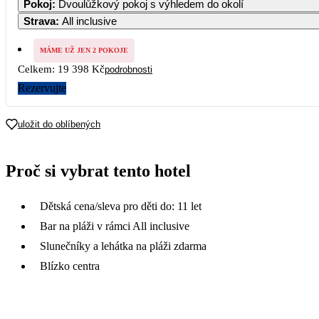
Pokoj
:
Dvoulůžkový pokoj s výhledem do okolí
12 309
12 309
Strava
:
All inclusive
7
8
9
10
11
12
11 269
9 699
MÁME UŽ JEN 2 POKOJE
Celkem:
19 398 Kč
podrobnosti
14
15
16
17
18
19
Rezervujte
21
22
23
24
25
26
uložit do oblíbených
28
29
30
Proč si vybrat tento hotel
Dětská cena/sleva pro děti do: 11 let
Bar na pláži v rámci All inclusive
Slunečníky a lehátka na pláži zdarma
Blízko centra