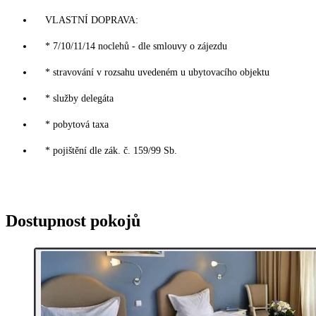
VLASTNÍ DOPRAVA:
* 7/10/11/14 noclehů - dle smlouvy o zájezdu
* stravování v rozsahu uvedeném u ubytovacího objektu
* služby delegáta
* pobytová taxa
* pojištění dle zák. č. 159/99 Sb.
Dostupnost pokojů