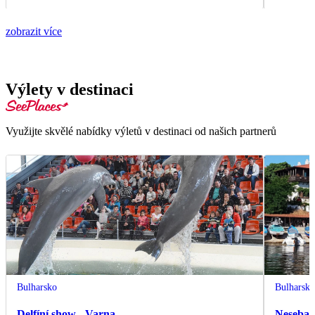
zobrazit více
Výlety v destinaci
Využijte skvělé nabídky výletů v destinaci od našich partnerů
Bulharsko
Bulharsk
Delfíní show - Varna
Nesebar 