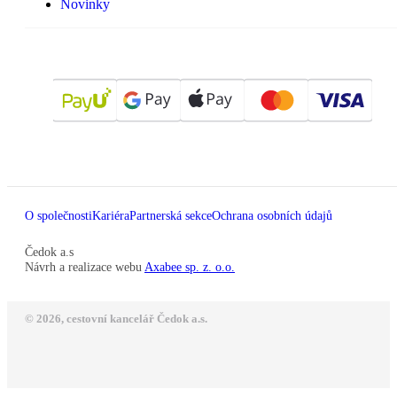
Novinky
O společnosti
Kariéra
Partnerská sekce
Ochrana osobních údajů
Čedok a.s
Návrh a realizace webu
Axabee sp. z. o.o.
© 2026, cestovní kancelář Čedok a.s.