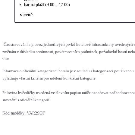
bar na pláži (9:00 – 17:00)
v ceně
Čas stravování a provoz jednotlivých prvků hotelové infrastruktury uvedenýc
změnám v důsledku sezónnosti, povětrnostních podmínek, požadavků hostů nebo 
vliv.
Informace o oficiální kategorizaci hotelu je v souladu s kategorizací používanou
uplatňuje vlastní kritéria pro udělení konkrétní kategorie.
Polovina hvězdičky uvedená ve slovním popisu může označovat nadhodnoceno
srovnání s oficiální kategorií.
Kód nabídky:
VAR2SOF