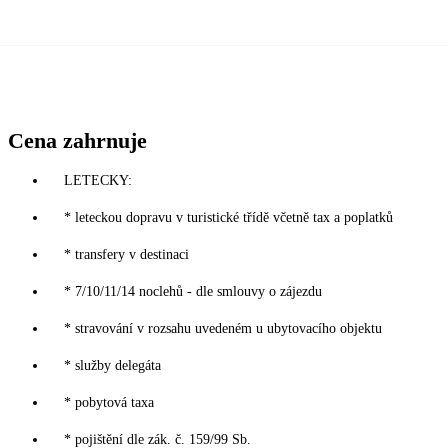
Cena zahrnuje
LETECKY:
* leteckou dopravu v turistické třídě včetně tax a poplatků
* transfery v destinaci
* 7/10/11/14 noclehů - dle smlouvy o zájezdu
* stravování v rozsahu uvedeném u ubytovacího objektu
* služby delegáta
* pobytová taxa
* pojištění dle zák. č. 159/99 Sb.