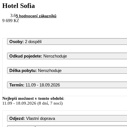
Hotel Sofia
3.6
5 hodnocení zákazníků
9 699 Kč
Osoby
:
2 dospělí
Odkud pojedete
:
Nerozhoduje
Délka pobytu
:
Nerozhoduje
Termín
:
11.09 - 18.09.2026
Září 2026
Nejlepší možnost v tomto období:
11.09
-
18.09.2026
(8 dní, 7 nocí)
PO
ÚT
ST
ČT
PÁ
SO
Odjezd
:
Vlastní doprava
1
2
3
4
5