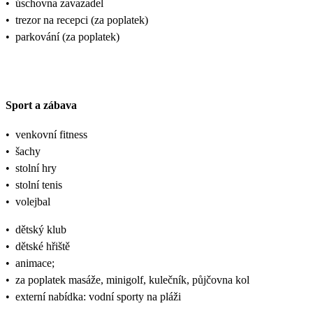
•
úschovna zavazadel
•
trezor na recepci (za poplatek)
•
parkování (za poplatek)
Sport a zábava
•
venkovní fitness
•
šachy
•
stolní hry
•
stolní tenis
•
volejbal
•
dětský klub
•
dětské hřiště
•
animace;
•
za poplatek masáže, minigolf, kulečník, půjčovna kol
•
externí nabídka: vodní sporty na pláži