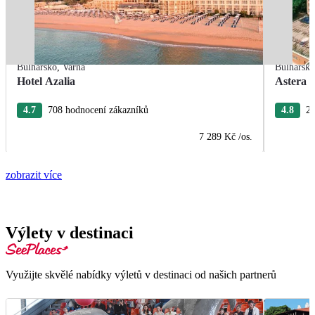
Bulharsko
,
Varna
Bulharsk
Hotel Azalia
Astera 
4.7
708 hodnocení zákazníků
4.8
27
7 289 Kč
/os.
zobrazit více
Výlety v destinaci
Využijte skvělé nabídky výletů v destinaci od našich partnerů