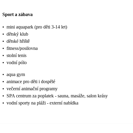
Sport a zábava
•
mini aquapark (pro děti 3-14 let)
•
dětský klub
•
dětské hřiště
•
fitness/posilovna
•
stolní tenis
•
vodní pólo
•
aqua gym
•
animace pro děti i dospělé
•
večerní animační programy
•
SPA centrum za poplatek - sauna, masáže, salon krásy
•
vodní sporty na pláži - externí nabídka