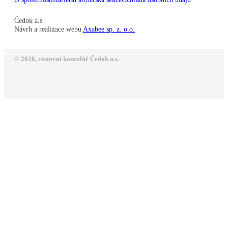
Čedok a.s
Návrh a realizace webu
Axabee sp. z. o.o.
© 2026, cestovní kancelář Čedok a.s.