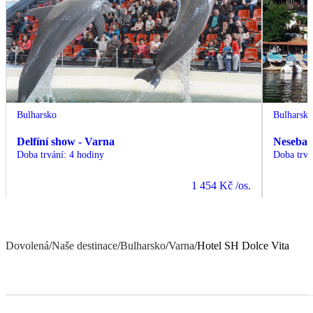
Bulharsko
Bulharsk
Delfíní show - Varna
Nesebar 
Doba trvání
:
4 hodiny
Doba trvá
1 454 Kč
/os.
Dovolená
/
Naše destinace
/
Bulharsko
/
Varna
/
Hotel SH Dolce Vita