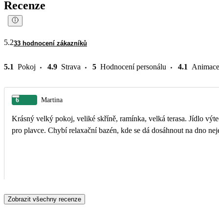
Recenze
5.2
33 hodnocení zákazníků
5.1
Pokoj
4.9
Strava
5
Hodnocení personálu
4.1
Animac
6
Martina
Krásný velký pokoj, veliké skříně, ramínka, velká terasa. Jídlo vý
pro plavce. Chybí relaxační bazén, kde se dá dosáhnout na dno nej
Zobrazit všechny recenze