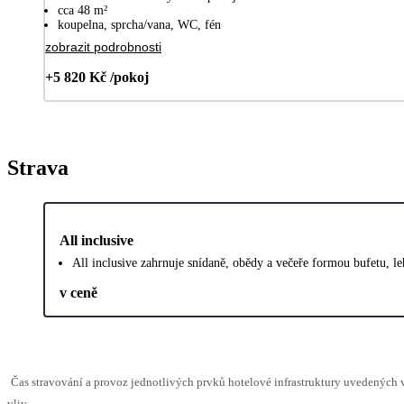
cca 48 m²
koupelna, sprcha/vana, WC, fén
zobrazit podrobnosti
+5 820 Kč /pokoj
Strava
All inclusive
All inclusive zahrnuje snídaně, obědy a večeře formou bufetu, l
v ceně
Čas stravování a provoz jednotlivých prvků hotelové infrastruktury uvedenýc
vliv.