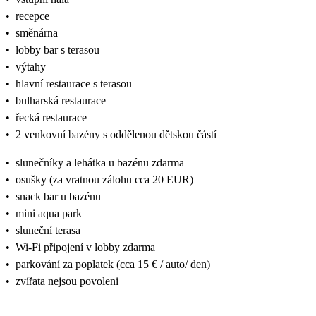
•
recepce
•
směnárna
•
lobby bar s terasou
•
výtahy
•
hlavní restaurace s terasou
•
bulharská restaurace
•
řecká restaurace
•
2 venkovní bazény s oddělenou dětskou částí
•
slunečníky a lehátka u bazénu zdarma
•
osušky (za vratnou zálohu cca 20 EUR)
•
snack bar u bazénu
•
mini aqua park
•
sluneční terasa
•
Wi-Fi připojení v lobby zdarma
•
parkování za poplatek (cca 15 € / auto/ den)
•
zvířata nejsou povoleni