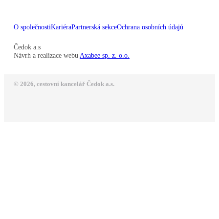
O společnosti
Kariéra
Partnerská sekce
Ochrana osobních údajů
Čedok a.s
Návrh a realizace webu
Axabee sp. z. o.o.
© 2026, cestovní kancelář Čedok a.s.