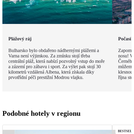
Plážový ráj
Počasí 
Bulharsko bylo obdařeno nádhernými plážemi a
Zapomeň
Varna není výjimkou. Za zmínku stojí třeba
nosu! V
centrální pláž, která nabízí pozvolný vstup do moře
Černého 
a zázemí pro zábavu i sport. Za výlet pak stojí 30
můžeme 
kilometrů vzdálená Albena, která získala díky
klesnou
prvotřídní péči prestižní Modrou vlajku.
října st
Podobné hotely v regionu
BESTSEL