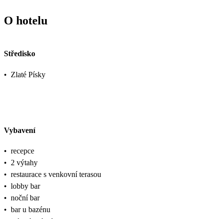
O hotelu
Středisko
•
Zlaté Písky
Vybavení
•
recepce
•
2 výtahy
•
restaurace s venkovní terasou
•
lobby bar
•
noční bar
•
bar u bazénu