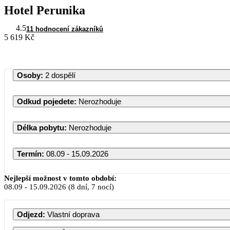
Hotel Perunika
4.5
11 hodnocení zákazníků
5 619 Kč
Osoby
:
2 dospělí
Odkud pojedete
:
Nerozhoduje
Délka pobytu
:
Nerozhoduje
Termín
:
08.09 - 15.09.2026
Nejlepší možnost v tomto období:
08.09
-
15.09.2026
(8 dní, 7 nocí)
PO
Odjezd
:
Vlastní doprava