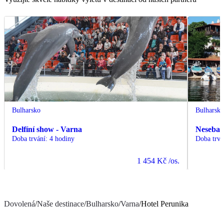
Bulharsko
Bulharsk
Delfíní show - Varna
Nesebar 
Doba trvání
:
4 hodiny
Doba trvá
1 454 Kč
/os.
Dovolená
/
Naše destinace
/
Bulharsko
/
Varna
/
Hotel Perunika