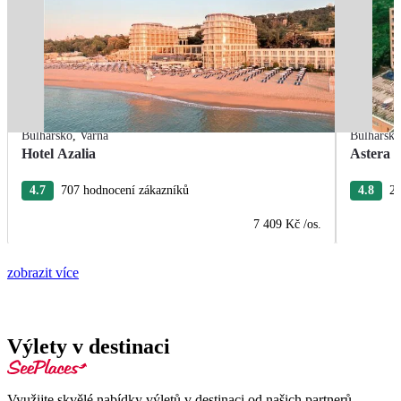
Bulharsko
,
Varna
Bulharsk
Hotel Azalia
Astera 
4.7
707 hodnocení zákazníků
4.8
27
7 409 Kč
/os.
zobrazit více
Výlety v destinaci
Využijte skvělé nabídky výletů v destinaci od našich partnerů