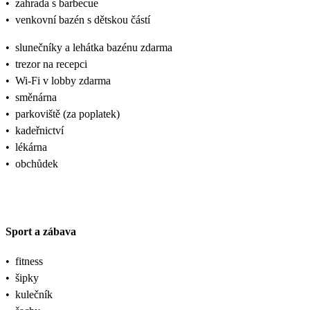
•
zahrada s barbecue
•
venkovní bazén s dětskou částí
•
slunečníky a lehátka bazénu zdarma
•
trezor na recepci
•
Wi-Fi v lobby zdarma
•
směnárna
•
parkoviště (za poplatek)
•
kadeřnictví
•
lékárna
•
obchůdek
Sport a zábava
•
fitness
•
šipky
•
kulečník