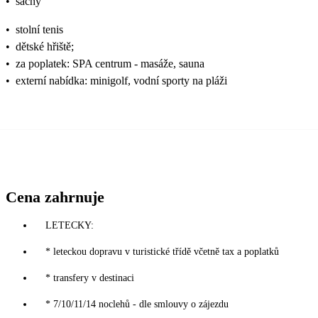
•
šachy
•
stolní tenis
•
dětské hřiště;
•
za poplatek: SPA centrum - masáže, sauna
•
externí nabídka: minigolf, vodní sporty na pláži
Cena zahrnuje
LETECKY:
* leteckou dopravu v turistické třídě včetně tax a poplatků
* transfery v destinaci
* 7/10/11/14 noclehů - dle smlouvy o zájezdu