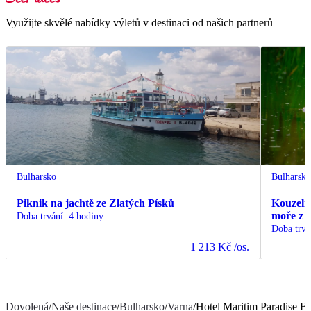
Využijte skvělé nabídky výletů v destinaci od našich partnerů
Bulharsko
Bulharsk
Piknik na jachtě ze Zlatých Písků
Kouzelná
moře z 
Doba trvání
:
4 hodiny
Doba trvá
1 213 Kč
/os.
Dovolená
/
Naše destinace
/
Bulharsko
/
Varna
/
Hotel Maritim Paradise B