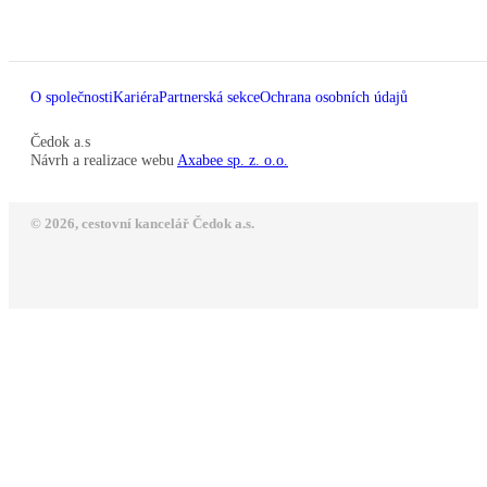
O společnosti
Kariéra
Partnerská sekce
Ochrana osobních údajů
Čedok a.s
Návrh a realizace webu
Axabee sp. z. o.o.
© 2026, cestovní kancelář Čedok a.s.