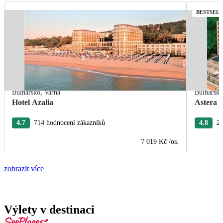
BESTSEL
Bulharsko
,
Varna
Bulharsk
Hotel Azalia
Astera 
4.7
714 hodnocení zákazníků
4.8
28
7 019 Kč
/os.
zobrazit více
Výlety v destinaci