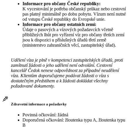
Informace pro občany České republiky:
K vycestování je potřeba občanský průkaz nebo cestovní
pas platný minimálně po dobu pobytu. Vízum není nutné
od vstupu České republiky do Evropské unie.
Informace pro občany ostatních zemí:
Údaje o pasových a vízových požadavcích včetně
přibližných lhůt pro vyřízení víz pro občany třetích zemí
jsou k dispozici u příslušných úřadů třetí země
(ministerstvo zahraničních věcí, zastupitelský úřad).
Udělení víza je plně v kompetenci zastupitelských úřadů, proti
zamítnutí žádosti o jeho udělení není odvolání. Cestovní
kancelář Čedok nenese odpovědnost za případné neudělení
víza. Klientům doporučujeme podávat žádosti o víza s
dostatečným předstihem a k žádosti dokládat všechny
požadované dokumenty.
Zdravotní informace a požadavky
Povinná očkování: žádná
Doporučená očkování: žloutenka typu A, žloutenka typu
B