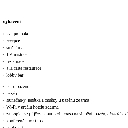
Vybavení
•
vstupní hala
•
recepce
•
směnárna
•
TV místnost
•
restaurace
•
à la carte restaurace
•
lobby bar
•
bar u bazénu
•
bazén
•
slunečníky, lehátka a osušky u bazénu zdarma
•
Wi-Fi v areálu hotelu zdarma
•
za poplatek: půjčovna aut, kol, terasa na slunění, bazén, dětský ba
•
konferenční místnost
•
bankovat