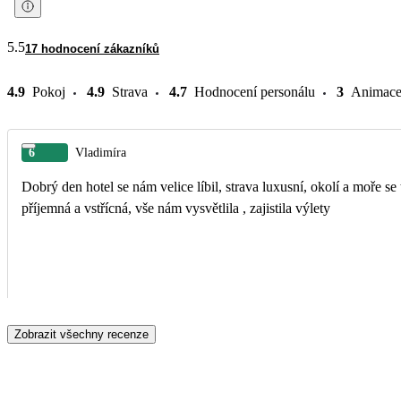
5.5
17 hodnocení zákazníků
4.9
Pokoj
4.9
Strava
4.7
Hodnocení personálu
3
Animac
6
Vladimíra
Dobrý den hotel se nám velice líbil, strava luxusní, okolí a moře se teprve probouzelo , ale s tím jsme počítali. Chtěli by jsme pochválit delegátku Moniku Valnou, velmi
příjemná a vstřícná, vše nám vysvětlila , zajistila výlety
Zobrazit všechny recenze