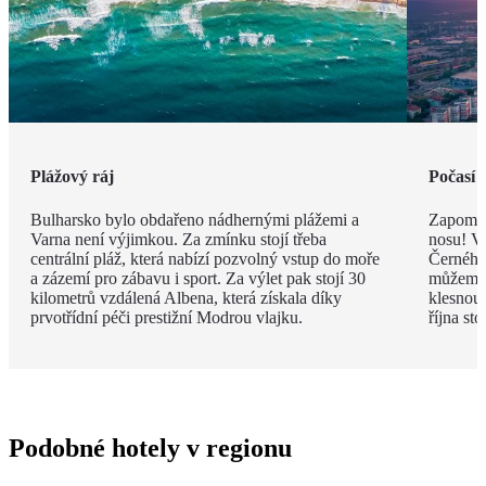
Plážový ráj
Počasí 
Bulharsko bylo obdařeno nádhernými plážemi a
Zapomeň
Varna není výjimkou. Za zmínku stojí třeba
nosu! V
centrální pláž, která nabízí pozvolný vstup do moře
Černého 
a zázemí pro zábavu i sport. Za výlet pak stojí 30
můžeme 
kilometrů vzdálená Albena, která získala díky
klesnou
prvotřídní péči prestižní Modrou vlajku.
října st
Podobné hotely v regionu