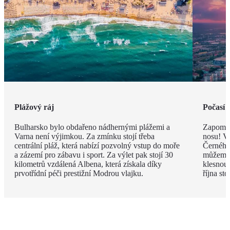
Plážový ráj
Počasí 
Bulharsko bylo obdařeno nádhernými plážemi a
Zapomeň
Varna není výjimkou. Za zmínku stojí třeba
nosu! V
centrální pláž, která nabízí pozvolný vstup do moře
Černého 
a zázemí pro zábavu i sport. Za výlet pak stojí 30
můžeme 
kilometrů vzdálená Albena, která získala díky
klesnou
prvotřídní péči prestižní Modrou vlajku.
října st