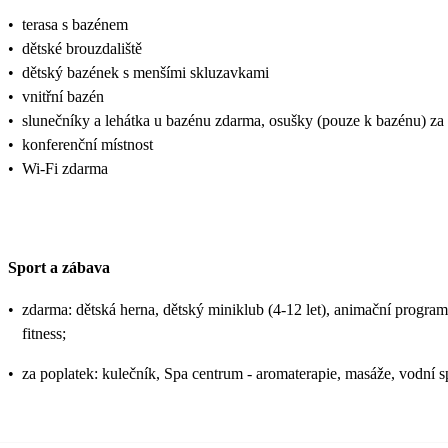
•
terasa s bazénem
•
dětské brouzdaliště
•
dětský bazének s menšími skluzavkami
•
vnitřní bazén
•
slunečníky a lehátka u bazénu zdarma, osušky (pouze k bazénu) za
•
konferenční místnost
•
Wi-Fi zdarma
Sport a zábava
•
zdarma: dětská herna, dětský miniklub (4-12 let), animační program pr
fitness;
•
za poplatek: kulečník, Spa centrum - aromaterapie, masáže, vodní s