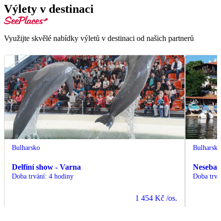
Výlety v destinaci
Využijte skvělé nabídky výletů v destinaci od našich partnerů
Bulharsko
Bulharsk
Delfíní show - Varna
Nesebar 
Doba trvání
:
4 hodiny
Doba trvá
1 454 Kč
/os.