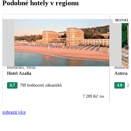
Podobné hotely v regionu
BESTSEL
Bulharsko
,
Varna
Bulharsk
Hotel Azalia
Astera 
4.7
709 hodnocení zákazníků
4.8
27
7 289 Kč
/os.
zobrazit více