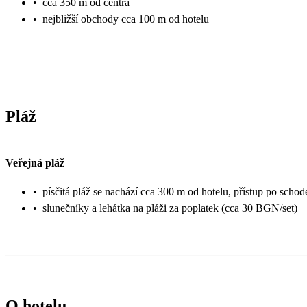
•
cca 350 m od centra
•
nejbližší obchody cca 100 m od hotelu
Pláž
Veřejná pláž
•
písčitá pláž se nachází cca 300 m od hotelu, přístup po scho
•
slunečníky a lehátka na pláži za poplatek (cca 30 BGN/set)
O hotelu