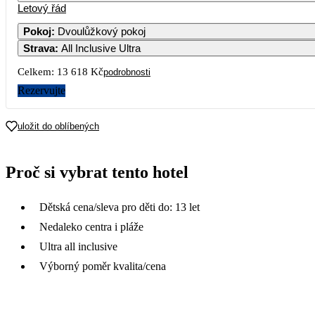
Letový řád
1
2
3
14 290
Pokoj
:
Dvoulůžkový pokoj
Strava
:
All Inclusive Ultra
7
8
9
10
13 790
Celkem:
13 618 Kč
podrobnosti
14
15
16
17
Rezervujte
12 290
21
22
23
24
uložit do oblíbených
7 899
28
29
30
Proč si vybrat tento hotel
Dětská cena/sleva pro děti do: 13 let
Nedaleko centra i pláže
Ultra all inclusive
Výborný poměr kvalita/cena