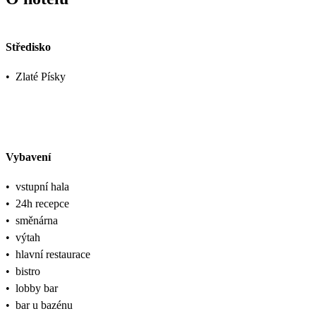
Středisko
•
Zlaté Písky
Vybavení
•
vstupní hala
•
24h recepce
•
směnárna
•
výtah
•
hlavní restaurace
•
bistro
•
lobby bar
•
bar u bazénu