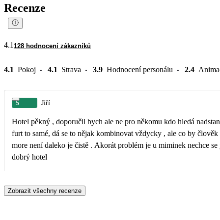
Recenze
4.1
128 hodnocení zákazníků
4.1
Pokoj
4.1
Strava
3.9
Hodnocení personálu
2.4
Anima
5
Jiří
Hotel pěkný , doporučil bych ale ne pro někomu kdo hledá nadstandard pro normální rodinu určitě. Jídlo dobré ale
furt to samé, dá se to nějak kombinovat vždycky , ale co by člověk z
more není daleko je čistě . Akorát problém je u miminek nechce se 
dobrý hotel
Zobrazit všechny recenze