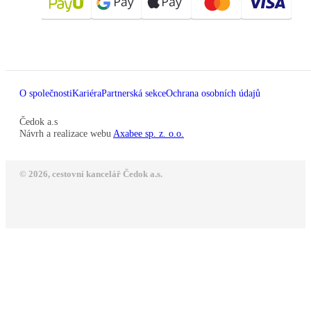
O společnosti
Kariéra
Partnerská sekce
Ochrana osobních údajů
Čedok a.s
Návrh a realizace webu
Axabee sp. z. o.o.
© 2026, cestovní kancelář Čedok a.s.