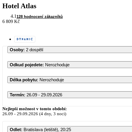
Hotel Atlas
4.1
128 hodnocení zákazníků
6 809 Kč
Osoby
:
2 dospělí
Odkud pojedete
:
Nerozhoduje
Délka pobytu
:
Nerozhoduje
Termín
:
26.09 - 29.09.2026
Září 20
Nejlepší možnost v tomto období:
26.09
-
29.09.2026
(4 dny, 3 noci)
PO
ÚT
ST
ČT
Odlet
:
Bratislava (letiště), 20:25