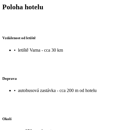
Poloha hotelu
Vzdálenost od letiště
•
letiště Varna - cca 30 km
Doprava
•
autobusová zastávka - cca 200 m od hotelu
Okolí