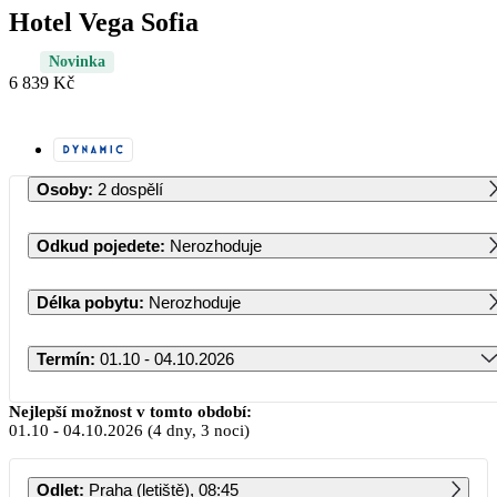
Hotel Vega Sofia
Novinka
6 839 Kč
Osoby
:
2 dospělí
Odkud pojedete
:
Nerozhoduje
Délka pobytu
:
Nerozhoduje
Termín
:
01.10 - 04.10.2026
Říjen 2026
Nejlepší možnost v tomto období:
01.10
-
04.10.2026
(4 dny, 3 noci)
PO
ÚT
ST
ČT
PÁ
SO
NE
Odlet
:
Praha (letiště), 08:45