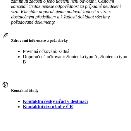
zamítnutí žádosti o jeho udělení není odvolání. Cestovní
kancelář Čedok nenese odpovědnost za případné neudělení
víza. Klientům doporučujeme podávat žádosti o víza s
dostatečným předstihem a k žádosti dokládat všechny
požadované dokumenty.
Zdravotní informace a požadavky
Povinná očkování: žádná
Doporučená očkování: žloutenka typu A, žloutenka typu
B
Kontaktní úřady
Kontaktní český úřad v destinaci
Kontaktní cizí úřad v ČR