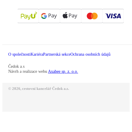
O společnosti
Kariéra
Partnerská sekce
Ochrana osobních údajů
Čedok a.s
Návrh a realizace webu
Axabee sp. z. o.o.
© 2026, cestovní kancelář Čedok a.s.