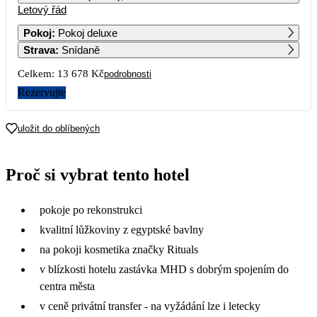
Letový řád
1
2
3
4
6 839
6 859
10 549
Pokoj
:
Pokoj deluxe
Strava
:
Snídaně
5
6
7
8
9
10
11
8 679
9 479
9 799
9 059
Celkem:
13 678 Kč
podrobnosti
12
13
14
15
16
17
18
Rezervujte
8 389
6 839
9 669
11 659
19
20
21
22
23
24
25
uložit do oblíbených
8 709
6 859
13 959
26
27
28
29
30
31
Proč si vybrat tento hotel
pokoje po rekonstrukci
kvalitní lůžkoviny z egyptské bavlny
na pokoji kosmetika značky Rituals
v blízkosti hotelu zastávka MHD s dobrým spojením do
centra města
v ceně privátní transfer - na vyžádání lze i letecky