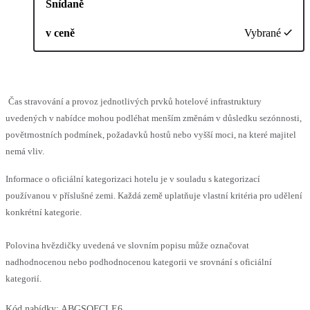
Snídaně
v ceně
Vybrané
Čas stravování a provoz jednotlivých prvků hotelové infrastruktury
uvedených v nabídce mohou podléhat menším změnám v důsledku sezónnosti,
povětrnostních podmínek, požadavků hostů nebo vyšší moci, na které majitel
nemá vliv.
Informace o oficiální kategorizaci hotelu je v souladu s kategorizací
používanou v příslušné zemi. Každá země uplatňuje vlastní kritéria pro udělení
konkrétní kategorie.
Polovina hvězdičky uvedená ve slovním popisu může označovat
nadhodnocenou nebo podhodnocenou kategorii ve srovnání s oficiální
kategorií.
Kód nabídky:
ABGSOFCLE6