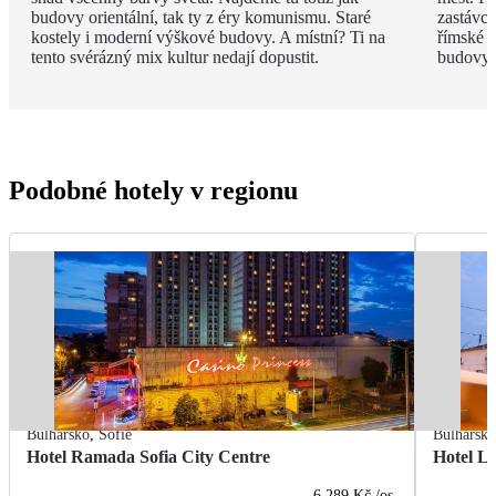
budovy orientální, tak ty z éry komunismu. Staré
zastávc
kostely i moderní výškové budovy. A místní? Ti na
římské r
tento svérázný mix kultur nedají dopustit.
budovy s
Podobné hotely v regionu
Bulharsko
,
Sofie
Bulharsk
Hotel Ramada Sofia City Centre
Hotel Li
6 289 Kč
/os.