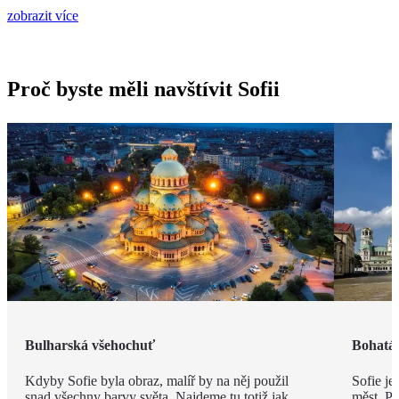
zobrazit více
Proč byste měli navštívit Sofii
Bulharská všehochuť
Bohatá 
Kdyby Sofie byla obraz, malíř by na něj použil
Sofie je
snad všechny barvy světa. Najdeme tu totiž jak
měst. Př