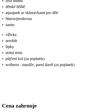
•
živá hudba
•
dětské hřiště
•
aquapark se skluzavkami pro děti
•
fitness/posilovna
•
sauna
•
vířivka
•
aerobik
•
šipky
•
stolní tenis
•
půjčení kol (za poplatek)
•
wellness - masáže, parní lázeň (za poplatek)
Cena zahrnuje