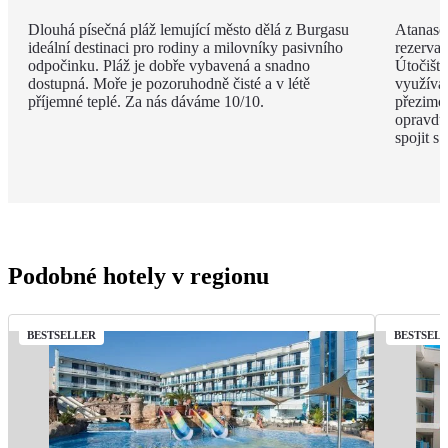
Dlouhá písečná pláž lemující město dělá z Burgasu
Atanaso
ideální destinaci pro rodiny a milovníky pasivního
rezervac
odpočinku. Pláž je dobře vybavená a snadno
Útočiště
dostupná. Moře je pozoruhodně čisté a v létě
využívaj
příjemné teplé. Za nás dáváme 10/10.
přezimov
opravdu 
spojit s
Podobné hotely v regionu
BESTSELLER
BESTSEL