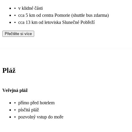
•
v klidné části
•
cca 5 km od centra Pomorie (shuttle bus zdarma)
•
cca 13 km od letoviska Slunečné Pobřeží
Přečtěte si více
Pláž
Veřejná pláž
•
přímo před hotelem
•
písčitá pláž
•
pozvolný vstup do moře