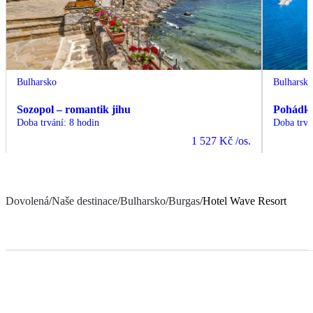
Bulharsko
Bulharsk
Sozopol – romantik jihu
Pohádko
Doba trvání
:
8 hodin
Doba trvá
1 527 Kč
/os.
Dovolená
/
Naše destinace
/
Bulharsko
/
Burgas
/
Hotel Wave Resort