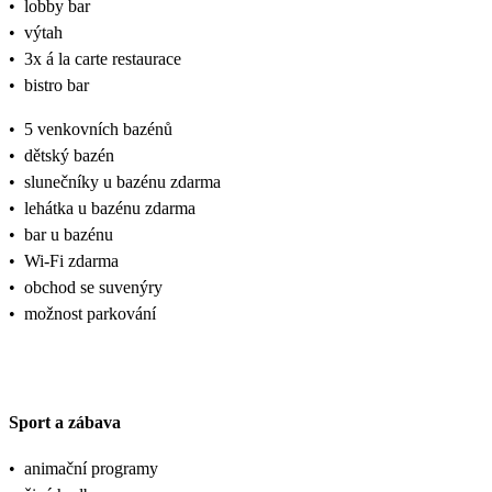
•
lobby bar
•
výtah
•
3x á la carte restaurace
•
bistro bar
•
5 venkovních bazénů
•
dětský bazén
•
slunečníky u bazénu zdarma
•
lehátka u bazénu zdarma
•
bar u bazénu
•
Wi-Fi zdarma
•
obchod se suvenýry
•
možnost parkování
Sport a zábava
•
animační programy