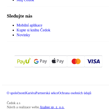
Sledujte nás
Mobilní aplikace
Kupte si knihu Čedok
Novinky
O společnosti
Kariéra
Partnerská sekce
Ochrana osobních údajů
Čedok a.s
Návrh a realizace webu
Axabee sp. z. o.o.