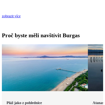
zobrazit více
Proč byste měli navštívit Burgas
Pláž jako z pohlednice
Atanaso