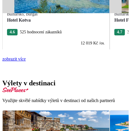
Bulharsko
,
Burgas
Bulharsk
Hotel Kotva
Hotel F
4.6
525 hodnocení zákazníků
4.7
36
12 019 Kč
/os.
zobrazit více
Výlety v destinaci
Využijte skvělé nabídky výletů v destinaci od našich partnerů