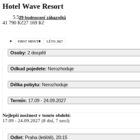
Hotel Wave Resort
5.5
29 hodnocení zákazníků
41 790 Kč
27 169 Kč
FIRST MINUTE
LÉTO 2027
Osoby
:
2 dospělí
Odkud pojedete
:
Nerozhoduje
Délka pobytu
:
Nerozhoduje
Termín
:
17.09 - 24.09.2027
Nejlepší možnost v tomto období:
17.09
-
24.09.2027
(8 dní, 7 nocí)
Odlet
:
Praha (letiště), 20:15