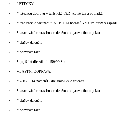
LETECKY:
* leteckou dopravu v turistické třídě včetně tax a poplatků
* transfery v destinaci * 7/10/11/14 noclehů - dle smlouvy o zájezd
* stravování v rozsahu uvedeném u ubytovacího objektu
* služby delegáta
* pobytová taxa
* pojištění dle zák. č. 159/99 Sb.
VLASTNÍ DOPRAVA:
* 7/10/11/14 noclehů - dle smlouvy o zájezdu
* stravování v rozsahu uvedeném u ubytovacího objektu
* služby delegáta
* pobytová taxa