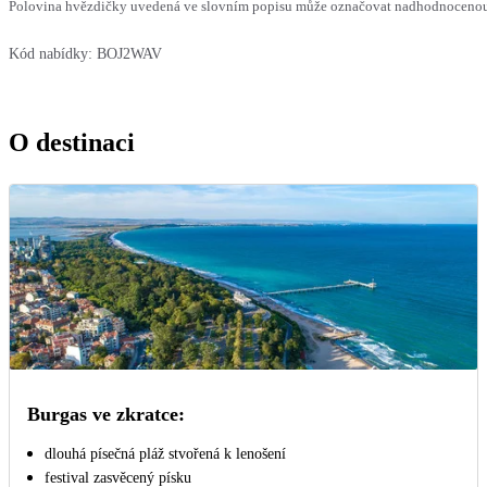
Polovina hvězdičky uvedená ve slovním popisu může označovat nadhodnocenou n
Kód nabídky:
BOJ2WAV
O destinaci
Burgas ve zkratce:
dlouhá písečná pláž stvořená k lenošení
festival zasvěcený písku