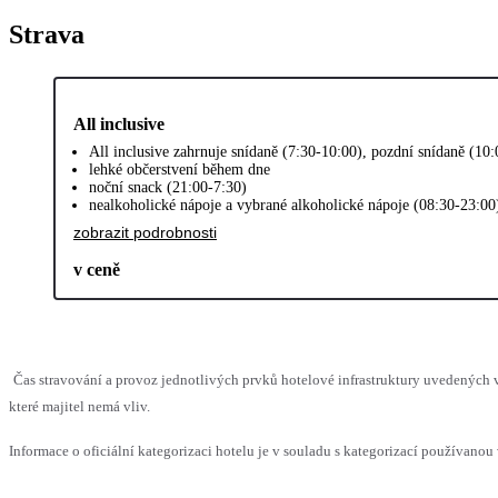
Strava
All inclusive
All inclusive zahrnuje snídaně (7:30-10:00), pozdní snídaně (10
lehké občerstvení během dne
noční snack (21:00-7:30)
nealkoholické nápoje a vybrané alkoholické nápoje (08:30-23:00
zobrazit podrobnosti
v ceně
Čas stravování a provoz jednotlivých prvků hotelové infrastruktury uvedenýc
které majitel nemá vliv.
Informace o oficiální kategorizaci hotelu je v souladu s kategorizací používanou 