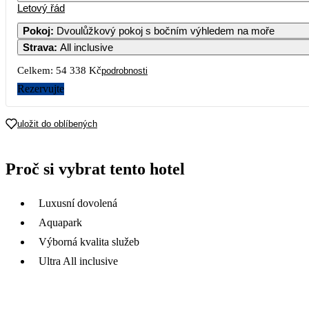
Letový řád
Pokoj
:
Dvoulůžkový pokoj s bočním výhledem na moře
Strava
:
All inclusive
Celkem:
54 338 Kč
podrobnosti
Rezervujte
uložit do oblíbených
Proč si vybrat tento hotel
Luxusní dovolená
Aquapark
Výborná kvalita služeb
Ultra All inclusive