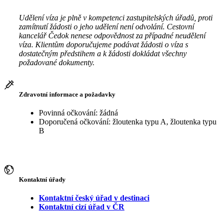
Udělení víza je plně v kompetenci zastupitelských úřadů, proti
zamítnutí žádosti o jeho udělení není odvolání. Cestovní
kancelář Čedok nenese odpovědnost za případné neudělení
víza. Klientům doporučujeme podávat žádosti o víza s
dostatečným předstihem a k žádosti dokládat všechny
požadované dokumenty.
Zdravotní informace a požadavky
Povinná očkování: žádná
Doporučená očkování: žloutenka typu A, žloutenka typu
B
Kontaktní úřady
Kontaktní český úřad v destinaci
Kontaktní cizí úřad v ČR