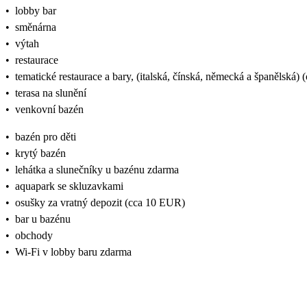
•
lobby bar
•
směnárna
•
výtah
•
restaurace
•
tematické restaurace a bary, (italská, čínská, německá a španělská) 
•
terasa na slunění
•
venkovní bazén
•
bazén pro děti
•
krytý bazén
•
lehátka a slunečníky u bazénu zdarma
•
aquapark se skluzavkami
•
osušky za vratný depozit (cca 10 EUR)
•
bar u bazénu
•
obchody
•
Wi-Fi v lobby baru zdarma