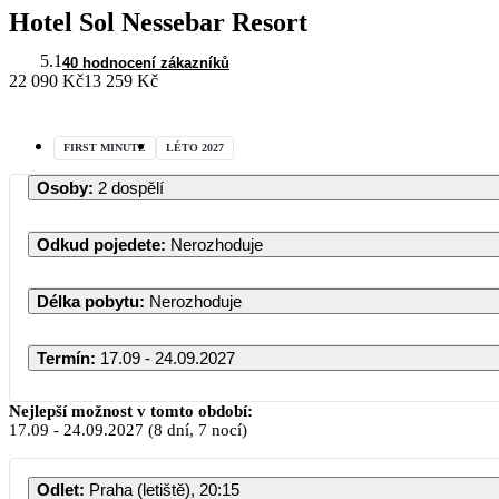
Hotel Sol Nessebar Resort
5.1
40 hodnocení zákazníků
22 090 Kč
13 259 Kč
FIRST MINUTE
LÉTO 2027
Osoby
:
2 dospělí
Odkud pojedete
:
Nerozhoduje
Délka pobytu
:
Nerozhoduje
Termín
:
17.09 - 24.09.2027
Nejlepší možnost v tomto období:
17.09
-
24.09.2027
(8 dní, 7 nocí)
Odlet
:
Praha (letiště), 20:15