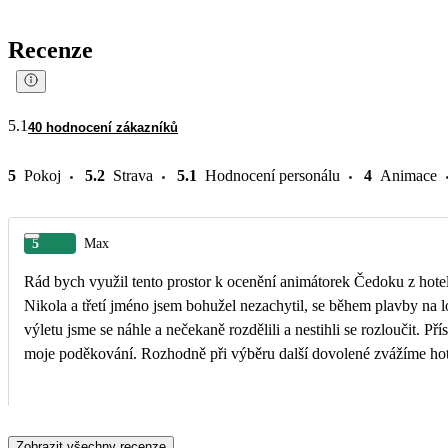
Recenze
5.1
40 hodnocení zákazníků
5
Pokoj
5.2
Strava
5.1
Hodnocení personálu
4
Animace
5
Max
Rád bych využil tento prostor k ocenění animátorek Čedoku z hotelu
Nikola a třetí jméno jsem bohužel nezachytil, se během plavby na l
výletu jsme se náhle a nečekaně rozdělili a nestihli se rozloučit. Př
Zobrazit všechny recenze