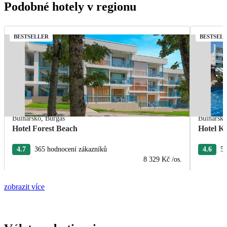
Podobné hotely v regionu
BESTSELLER
BESTSEL
Bulharsko
,
Burgas
Bulharsk
Hotel Forest Beach
Hotel K
4.7
365 hodnocení zákazníků
4.6
52
8 329 Kč
/os.
zobrazit více