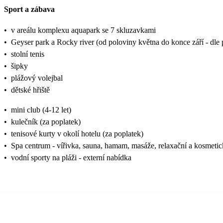
Sport a zábava
•
v areálu komplexu aquapark se 7 skluzavkami
•
Geyser park a Rocky river (od poloviny května do konce září - dle 
•
stolní tenis
•
šipky
•
plážový volejbal
•
dětské hřiště
•
mini club (4-12 let)
•
kulečník (za poplatek)
•
tenisové kurty v okolí hotelu (za poplatek)
•
Spa centrum - vířivka, sauna, hamam, masáže, relaxační a kosmetic
•
vodní sporty na pláži - externí nabídka