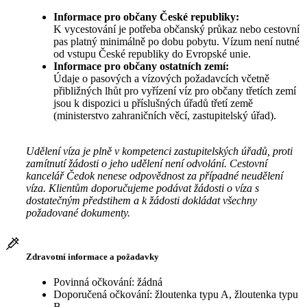
Informace pro občany České republiky:
K vycestování je potřeba občanský průkaz nebo cestovní
pas platný minimálně po dobu pobytu. Vízum není nutné
od vstupu České republiky do Evropské unie.
Informace pro občany ostatních zemí:
Údaje o pasových a vízových požadavcích včetně
přibližných lhůt pro vyřízení víz pro občany třetích zemí
jsou k dispozici u příslušných úřadů třetí země
(ministerstvo zahraničních věcí, zastupitelský úřad).
Udělení víza je plně v kompetenci zastupitelských úřadů, proti
zamítnutí žádosti o jeho udělení není odvolání. Cestovní
kancelář Čedok nenese odpovědnost za případné neudělení
víza. Klientům doporučujeme podávat žádosti o víza s
dostatečným předstihem a k žádosti dokládat všechny
požadované dokumenty.
Zdravotní informace a požadavky
Povinná očkování: žádná
Doporučená očkování: žloutenka typu A, žloutenka typu
B