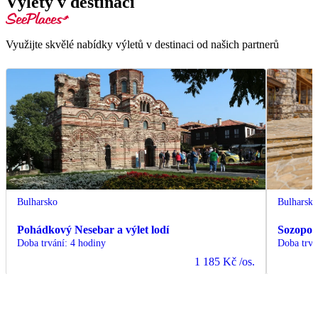
Výlety v destinaci
Využijte skvělé nabídky výletů v destinaci od našich partnerů
Bulharsko
Bulharsk
Pohádkový Nesebar a výlet lodí
Sozopol 
Doba trvání
:
4 hodiny
Doba trvá
1 185 Kč
/os.