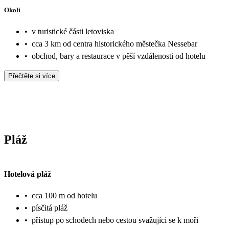
Okolí
•
v turistické části letoviska
•
cca 3 km od centra historického městečka Nessebar
•
obchod, bary a restaurace v pěší vzdálenosti od hotelu
Přečtěte si více
Pláž
Hotelová pláž
•
cca 100 m od hotelu
•
písčitá pláž
•
přístup po schodech nebo cestou svažující se k moři