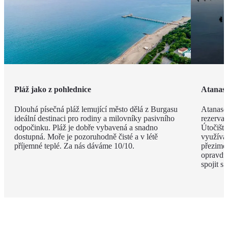
Pláž jako z pohlednice
Atanaso
Dlouhá písečná pláž lemující město dělá z Burgasu
Atanaso
ideální destinaci pro rodiny a milovníky pasivního
rezervac
odpočinku. Pláž je dobře vybavená a snadno
Útočiště
dostupná. Moře je pozoruhodně čisté a v létě
využívaj
příjemné teplé. Za nás dáváme 10/10.
přezimov
opravdu 
spojit s