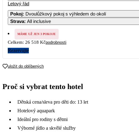
Letový řád
Pokoj
:
Dvoulůžkový pokoj s výhledem do okolí
Strava
:
All inclusive
MÁME UŽ JEN 3 POKOJE
Celkem:
26 518 Kč
podrobnosti
Rezervujte
uložit do oblíbených
Proč si vybrat tento hotel
Dětská cena/sleva pro děti do: 13 let
Hotelový aquapark
Ideální pro rodiny s dětmi
Výborné jídlo a skvělé služby