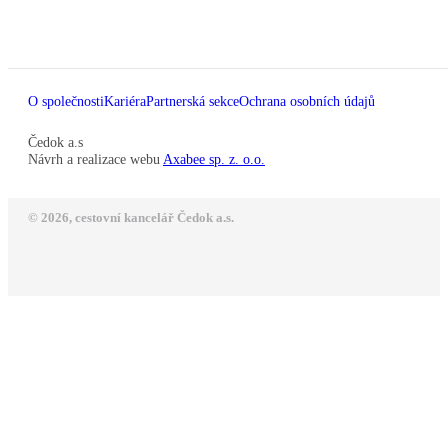
O společnosti
Kariéra
Partnerská sekce
Ochrana osobních údajů
Čedok a.s
Návrh a realizace webu
Axabee sp. z. o.o.
© 2026, cestovní kancelář Čedok a.s.