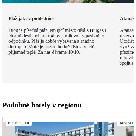
Pláž jako z pohlednice
Atanaso
Dlouhá písečná pláž lemující město dělá z Burgasu
Atanaso
ideální destinaci pro rodiny a milovníky pasivního
rezervac
odpočinku. Pláž je dobře vybavená a snadno
Útočiště
dostupná. Moře je pozoruhodně čisté a v létě
využívaj
příjemné teplé. Za nás dáváme 10/10.
přezimov
opravdu 
spojit s
Podobné hotely v regionu
BESTSELLER
BESTSEL