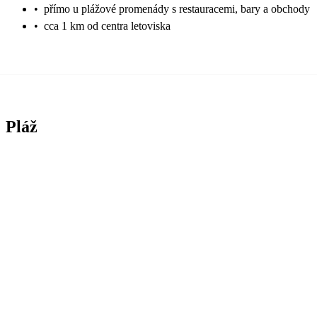
•
přímo u plážové promenády s restauracemi, bary a obchody
•
cca 1 km od centra letoviska
Pláž