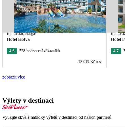
Bulharsko
,
Burgas
Bulharsk
Hotel Kotva
Hotel F
4.6
528 hodnocení zákazníků
4.7
37
12 019 Kč
/os.
zobrazit více
Výlety v destinaci
Využijte skvělé nabídky výletů v destinaci od našich partnerů