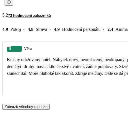
5.2
73 hodnocení zákazníků
4.9
Pokoj
4.8
Strava
4.9
Hodnocení personálu
2.4
Anima
5
Věra
Krasny udržovaný hotel. Nábytek nový, neomlacený, neokopaný, pos
den čtyři druhy masa. Jídlo čerstvě uvaření, žádné polotovary. Skv
slunecniků. Moře hluboké tak akorát. Zkraje mělčiny. Dále se dá pě
Zobrazit všechny recenze