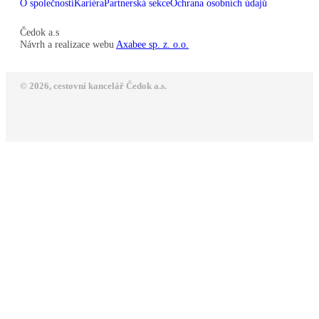
O společnosti
Kariéra
Partnerská sekce
Ochrana osobních údajů
Čedok a.s
Návrh a realizace webu
Axabee sp. z. o.o.
© 2026, cestovní kancelář Čedok a.s.