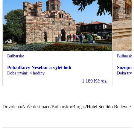
Bulharsko
Bulharsk
Pohádkový Nesebar a výlet lodí
Sozopol 
Doba trvání
:
4 hodiny
Doba trvá
1 189 Kč
/os.
Dovolená
/
Naše destinace
/
Bulharsko
/
Burgas
/
Hotel Sentido Bellevue