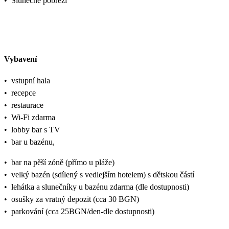
•
Slunečné pobřeží
Vybavení
•
vstupní hala
•
recepce
•
restaurace
•
Wi-Fi zdarma
•
lobby bar s TV
•
bar u bazénu,
•
bar na pěší zóně (přímo u pláže)
•
velký bazén (sdílený s vedlejším hotelem) s dětskou částí
•
lehátka a slunečníky u bazénu zdarma (dle dostupnosti)
•
osušky za vratný depozit (cca 30 BGN)
•
parkování (cca 25BGN/den-dle dostupnosti)