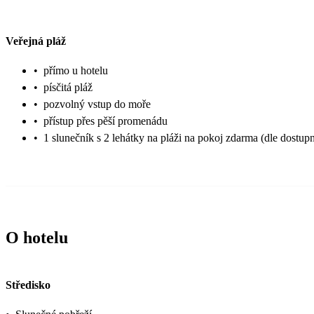
Veřejná pláž
•
přímo u hotelu
•
písčitá pláž
•
pozvolný vstup do moře
•
přístup přes pěší promenádu
•
1 slunečník s 2 lehátky na pláži na pokoj zdarma (dle dostupn
O hotelu
Středisko