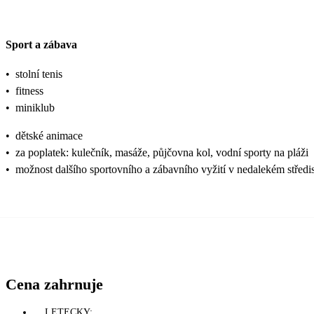
Sport a zábava
•
stolní tenis
•
fitness
•
miniklub
•
dětské animace
•
za poplatek: kulečník, masáže, půjčovna kol, vodní sporty na pláži
•
možnost dalšího sportovního a zábavního vyžití v nedalekém středi
Cena zahrnuje
LETECKY: