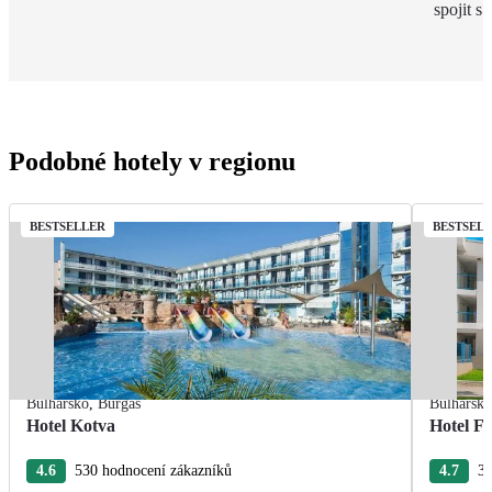
spojit s
Podobné hotely v regionu
BESTSELLER
BESTSEL
Bulharsko
,
Burgas
Bulharsk
Hotel Kotva
Hotel F
4.6
530 hodnocení zákazníků
4.7
37