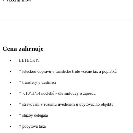
Cena zahrnuje
LETECKY:
* leteckou dopravu v turistické třídě včetně tax a poplatků
* transfery v destinaci
* 7/10/11/14 noclehů - dle smlouvy o zájezdu
* stravování v rozsahu uvedeném u ubytovacího objektu
* služby delegáta
* pobytová taxa