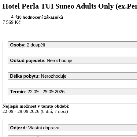
Hotel Perla TUI Suneo Adults Only (ex.Pe
4.3
10 hodnocení zákazníků
7 569 Kč
Osoby
:
2 dospělí
Odkud pojedete
:
Nerozhoduje
Délka pobytu
:
Nerozhoduje
Termín
:
22.09 - 29.09.2026
Září 2026
Nejlepší možnost v tomto období:
22.09
-
29.09.2026
(8 dní, 7 nocí)
PO
ÚT
ST
ČT
PÁ
SO
Odjezd
:
Vlastní doprava
1
2
3
4
5