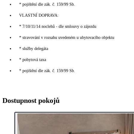
* pojištění dle zák. č. 159/99 Sb.
VLASTNÍ DOPRAVA:
* 7/10/11/14 noclehů - dle smlouvy o zájezdu
* stravování v rozsahu uvedeném u ubytovacího objektu
* služby delegáta
* pobytová taxa
* pojištění dle zák. č. 159/99 Sb.
Dostupnost pokojů