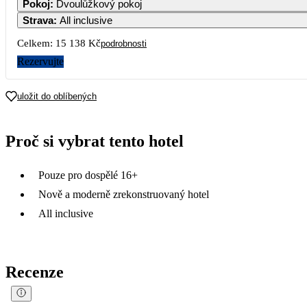
Pokoj
:
Dvoulůžkový pokoj
Strava
:
All inclusive
7
8
9
10
11
12
Celkem:
15 138 Kč
podrobnosti
Rezervujte
14
15
16
17
18
19
uložit do oblíbených
21
22
23
24
25
26
7 569
7 839
Proč si vybrat tento hotel
28
29
30
Pouze pro dospělé 16+
Nově a moderně zrekonstruovaný hotel
All inclusive
Recenze