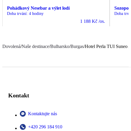
Pohádkový Nesebar a výlet lodí
Sozopol 
Doba trvání
:
4 hodiny
Doba trvá
1 188 Kč
/os.
Dovolená
/
Naše destinace
/
Bulharsko
/
Burgas
/
Hotel Perla TUI Suneo A
Kontakt
Kontaktujte nás
+420 296 184 910