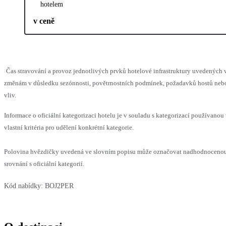
hotelem
v ceně
Čas stravování a provoz jednotlivých prvků hotelové infrastruktury uvedenýc
změnám v důsledku sezónnosti, povětrnostních podmínek, požadavků hostů nebo 
vliv.
Informace o oficiální kategorizaci hotelu je v souladu s kategorizací používanou
vlastní kritéria pro udělení konkrétní kategorie.
Polovina hvězdičky uvedená ve slovním popisu může označovat nadhodnoceno
srovnání s oficiální kategorií.
Kód nabídky:
BOJ2PER