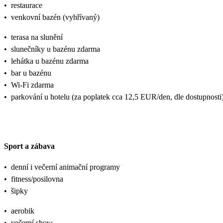
•
restaurace
•
venkovní bazén (vyhřívaný)
•
terasa na slunění
•
slunečníky u bazénu zdarma
•
lehátka u bazénu zdarma
•
bar u bazénu
•
Wi-Fi zdarma
•
parkování u hotelu (za poplatek cca 12,5 EUR/den, dle dostupnosti
Sport a zábava
•
denní i večerní animační programy
•
fitness/posilovna
•
šipky
•
aerobik
•
večerní show