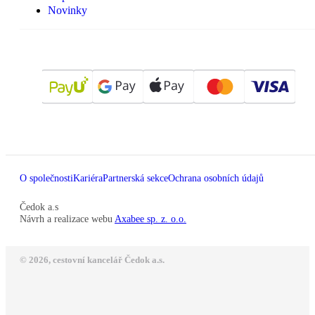
Novinky
O společnosti
Kariéra
Partnerská sekce
Ochrana osobních údajů
Čedok a.s
Návrh a realizace webu
Axabee sp. z. o.o.
© 2026, cestovní kancelář Čedok a.s.