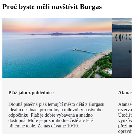
Proč byste měli navštívit Burgas
Pláž jako z pohlednice
Atanaso
Dlouhá písečná pláž lemující město dělá z Burgasu
Atanaso
ideální destinaci pro rodiny a milovníky pasivního
rezervac
odpočinku. Pláž je dobře vybavená a snadno
Útočiště
dostupná. Moře je pozoruhodně čisté a v létě
využívaj
příjemné teplé. Za nás dáváme 10/10.
přezimov
opravdu 