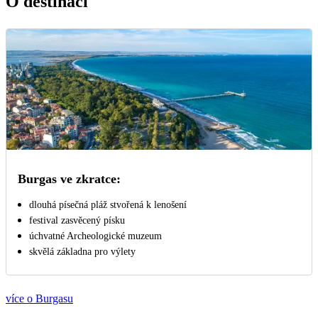
O destinaci
Burgas ve zkratce:
dlouhá písečná pláž stvořená k lenošení
festival zasvěcený písku
úchvatné Archeologické muzeum
skvělá základna pro výlety
více o Burgasu