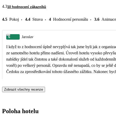
4.3
10 hodnocení zákazníků
4.5
Pokoj
4.4
Strava
4
Hodnocení personálu
3.6
Animac
6
Jaroslav
I když to z hodnocení úplně nevyplývá tak jsme byli jak z organiz
ze samotného hotelu přímo nadšeni. Úroveň hotelu vysoko převyšuj
nabídky jídel tak čistotou a také dokonalostí služeb od každodenní
voněl) po veškerý personál. Opravdu mě nenapadá, co by se ještě da
Čedoku za zprostředkování tohoto úžasného zážitku. Nakonec bych
mám spoustu zkušeností z různých evropských i mimoevropských ho
dal zcela jistě na jedno z prvních míst.
Zobrazit všechny recenze
Poloha hotelu