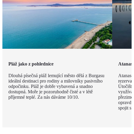
Pláž jako z pohlednice
Atanaso
Dlouhá písečná pláž lemující město dělá z Burgasu
Atanaso
ideální destinaci pro rodiny a milovníky pasivního
rezervac
odpočinku. Pláž je dobře vybavená a snadno
Útočiště
dostupná. Moře je pozoruhodně čisté a v létě
využívaj
příjemné teplé. Za nás dáváme 10/10.
přezimov
opravdu 
spojit s