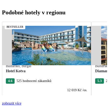
Podobné hotely v regionu
BESTSELLER
Bulharsko
,
Burgas
Bulharsk
Hotel Kotva
Diamant
4.6
525 hodnocení zákazníků
5.3
26
12 019 Kč
/os.
zobrazit více