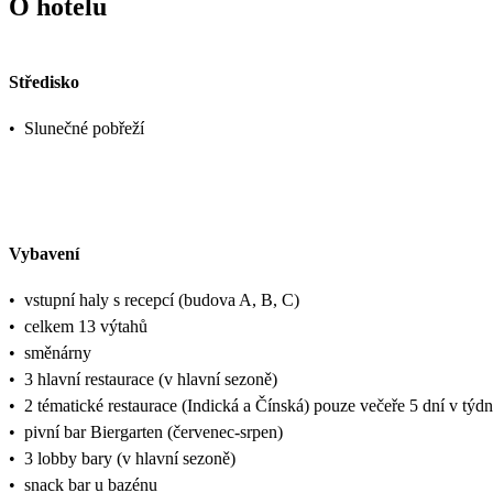
O hotelu
Středisko
•
Slunečné pobřeží
Vybavení
•
vstupní haly s recepcí (budova A, B, C)
•
celkem 13 výtahů
•
směnárny
•
3 hlavní restaurace (v hlavní sezoně)
•
2 tématické restaurace (Indická a Čínská) pouze večeře 5 dní v týd
•
pivní bar Biergarten (červenec-srpen)
•
3 lobby bary (v hlavní sezoně)
•
snack bar u bazénu