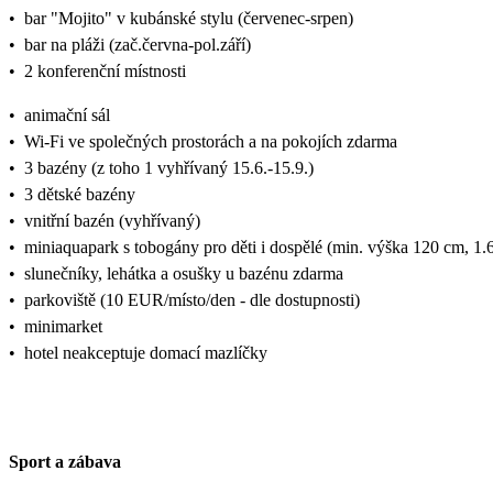
•
bar "Mojito" v kubánské stylu (červenec-srpen)
•
bar na pláži (zač.června-pol.září)
•
2 konferenční místnosti
•
animační sál
•
Wi-Fi ve společných prostorách a na pokojích zdarma
•
3 bazény (z toho 1 vyhřívaný 15.6.-15.9.)
•
3 dětské bazény
•
vnitřní bazén (vyhřívaný)
•
miniaquapark s tobogány pro děti i dospělé (min. výška 120 cm, 1.6
•
slunečníky, lehátka a osušky u bazénu zdarma
•
parkoviště (10 EUR/místo/den - dle dostupnosti)
•
minimarket
•
hotel neakceptuje domací mazlíčky
Sport a zábava