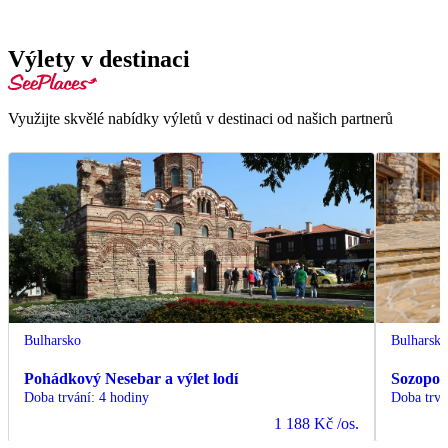
Výlety v destinaci
Využijte skvělé nabídky výletů v destinaci od našich partnerů
Bulharsko
Bulharsk
Pohádkový Nesebar a výlet lodí
Sozopol 
Doba trvání
:
4 hodiny
Doba trvá
1 188 Kč
/os.