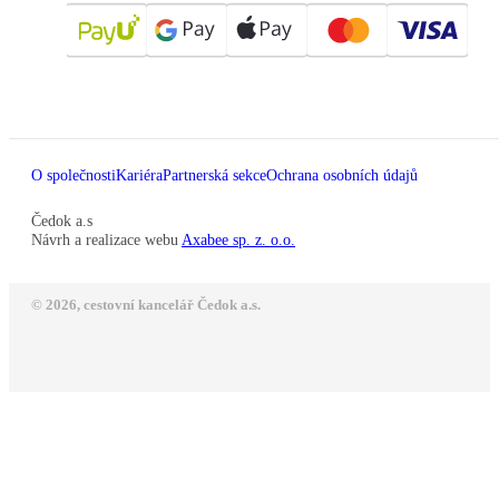
O společnosti
Kariéra
Partnerská sekce
Ochrana osobních údajů
Čedok a.s
Návrh a realizace webu
Axabee sp. z. o.o.
© 2026, cestovní kancelář Čedok a.s.