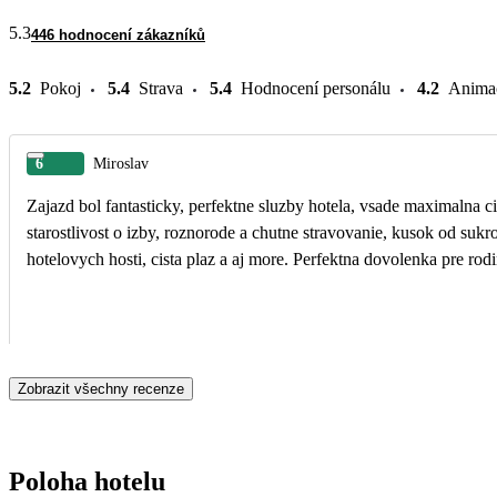
5.3
446 hodnocení zákazníků
5.2
Pokoj
5.4
Strava
5.4
Hodnocení personálu
4.2
Anima
6
Miroslav
Zajazd bol fantasticky, perfektne sluzby hotela, vsade maximalna c
starostlivost o izby, roznorode a chutne stravovanie, kusok od sukr
hotelovych hosti, cista plaz a aj more. Perfektna dovolenka pre rodi
Zobrazit všechny recenze
Poloha hotelu