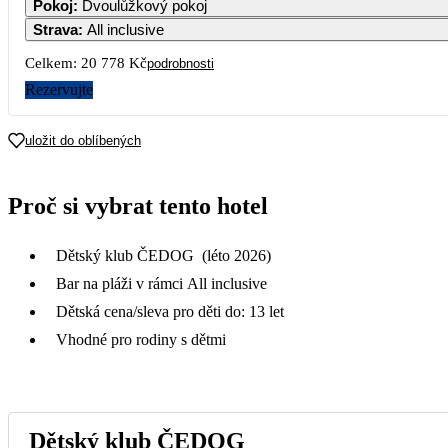
Pokoj
:
Dvoulůžkový pokoj
19 009
19 009
Strava
:
All inclusive
7
8
9
10
11
1
Celkem:
20 778 Kč
podrobnosti
19 009
19 009
Rezervujte
14
15
16
17
18
1
14 079
10 389
uložit do oblíbených
21
22
23
24
25
2
10 389
Proč si vybrat tento hotel
28
29
30
Dětský klub ČEDOG (léto 2026)
Bar na pláži v rámci All inclusive
Dětská cena/sleva pro děti do: 13 let
Vhodné pro rodiny s dětmi
Dětský klub ČEDOG