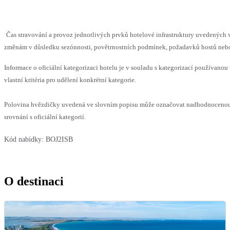
Čas stravování a provoz jednotlivých prvků hotelové infrastruktury uvedenýc
změnám v důsledku sezónnosti, povětrnostních podmínek, požadavků hostů nebo v
Informace o oficiální kategorizaci hotelu je v souladu s kategorizací používanou
vlastní kritéria pro udělení konkrétní kategorie.
Polovina hvězdičky uvedená ve slovním popisu může označovat nadhodnoceno
srovnání s oficiální kategorií.
Kód nabídky:
BOJ2ISB
O destinaci