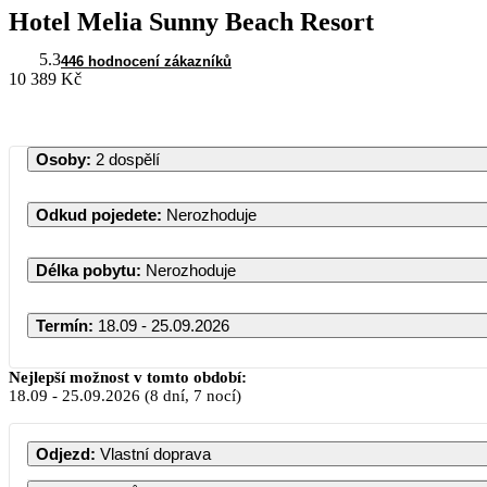
Hotel Melia Sunny Beach Resort
5.3
446 hodnocení zákazníků
10 389 Kč
Osoby
:
2 dospělí
Odkud pojedete
:
Nerozhoduje
Délka pobytu
:
Nerozhoduje
Termín
:
18.09 - 25.09.2026
Září 2026
Nejlepší možnost v tomto období:
18.09
-
25.09.2026
(8 dní, 7 nocí)
PO
ÚT
ST
ČT
PÁ
S
Odjezd
:
Vlastní doprava
1
2
3
4