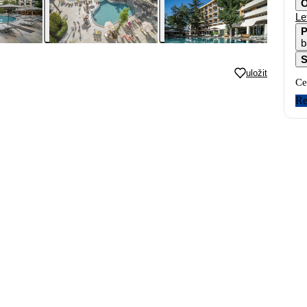
O
Le
P
b
S
uložit
Ce
Re