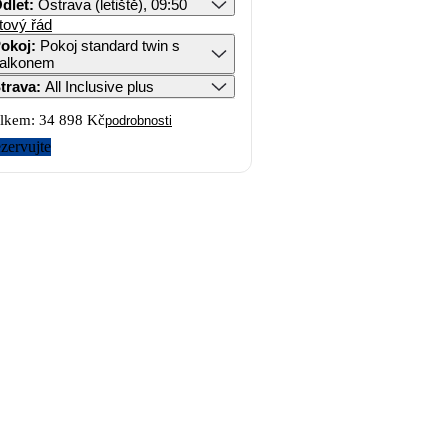
dlet
:
Ostrava (letiště), 09:50
tový řád
okoj
:
Pokoj standard twin s
alkonem
trava
:
All Inclusive plus
lkem:
34 898 Kč
podrobnosti
zervujte