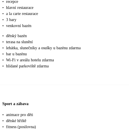
•
recepce
•
hlavní restaurace
•
a la carte restaurace
•
3 bary
•
venkovní bazén
•
dětský bazén
•
terasa na slunění
•
lehátka, slunečníky a osušky u bazénu zdarma
•
bar u bazénu
•
Wi-Fi v areálu hotelu zdarma
•
hlídané parkoviště zdarma
Sport a zábava
•
animace pro děti
•
dětské hřiště
•
fitness (posilovna)