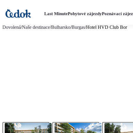
Last Minute
Pobytové zájezdy
Poznávací záje
více fotografií (28)
Dovolená
/
Naše destinace
/
Bulharsko
/
Burgas
/
Hotel HVD Club Bor