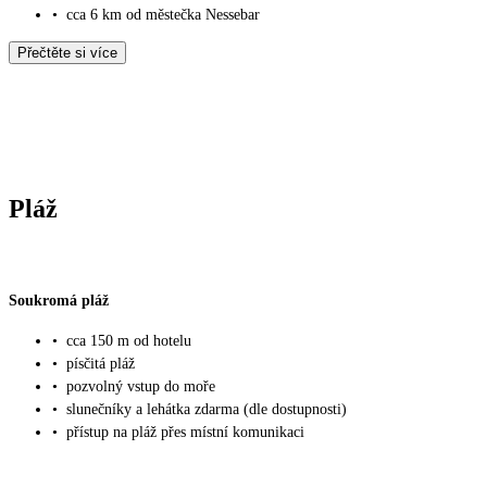
•
cca 6 km od městečka Nessebar
Přečtěte si více
Pláž
Soukromá pláž
•
cca 150 m od hotelu
•
písčitá pláž
•
pozvolný vstup do moře
•
slunečníky a lehátka zdarma (dle dostupnosti)
•
přístup na pláž přes místní komunikaci