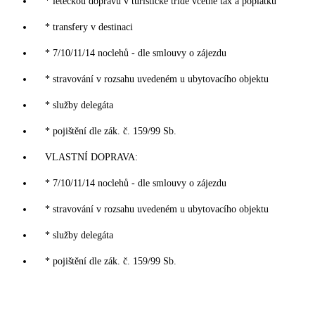
* leteckou dopravu v turistické třídě včetně tax a poplatků
* transfery v destinaci
* 7/10/11/14 noclehů - dle smlouvy o zájezdu
* stravování v rozsahu uvedeném u ubytovacího objektu
* služby delegáta
* pojištění dle zák. č. 159/99 Sb.
VLASTNÍ DOPRAVA:
* 7/10/11/14 noclehů - dle smlouvy o zájezdu
* stravování v rozsahu uvedeném u ubytovacího objektu
* služby delegáta
* pojištění dle zák. č. 159/99 Sb.