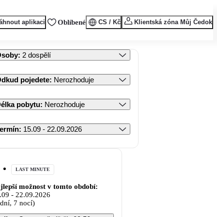
áhnout aplikaci
Oblíbené
CS / Kč
Klientská zóna Můj Čedok
Osoby
:
2 dospělí
dkud pojedete
:
Nerozhoduje
élka pobytu
:
Nerozhoduje
ermín
:
15.09 - 22.09.2026
LAST MINUTE
jlepší možnost v tomto období:
.09
-
22.09.2026
 dní, 7 nocí)