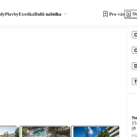
zdy
Plavby
Exotika
Další nabídka
Pro vás
St
O
D
T
Ne
15
(8