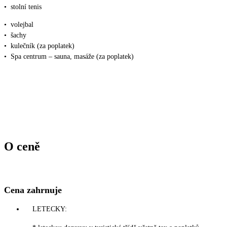
•
stolní tenis
•
volejbal
•
šachy
•
kulečník (za poplatek)
•
Spa centrum – sauna, masáže (za poplatek)
O ceně
Cena zahrnuje
LETECKY: