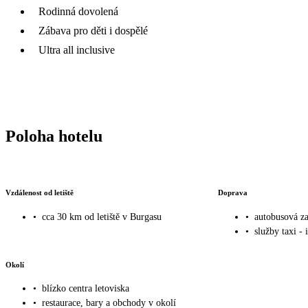
Rodinná dovolená
Zábava pro děti i dospělé
Ultra all inclusive
Poloha hotelu
Vzdálenost od letiště
Doprava
•
cca 30 km od letiště v Burgasu
•
autobusová za
•
služby taxi - 
Okolí
•
blízko centra letoviska
•
restaurace, bary a obchody v okolí