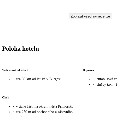
Zobrazit všechny recenze
Poloha hotelu
Vzdálenost od letiště
Doprava
•
cca 60 km od letiště v Burgasu
•
autobusová za
•
služby taxi - 
Okolí
•
v tiché části na okraji města Primorsko
•
cca 250 m od obchodního a zábavního