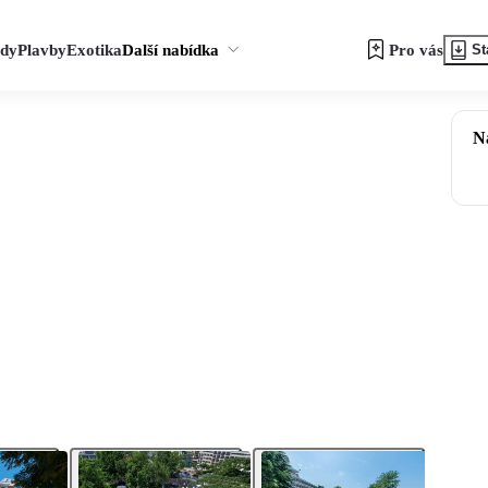
zdy
Plavby
Exotika
Další nabídka
Pro vás
St
N