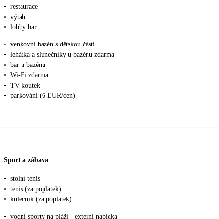
•
restaurace
•
výtah
•
lobby bar
•
venkovní bazén s dětskou částí
•
lehátka a slunečníky u bazénu zdarma
•
bar u bazénu
•
Wi-Fi zdarma
•
TV koutek
•
parkování (6 EUR/den)
Sport a zábava
•
stolní tenis
•
tenis (za poplatek)
•
kulečník (za poplatek)
•
vodní sporty na pláži - externí nabídka