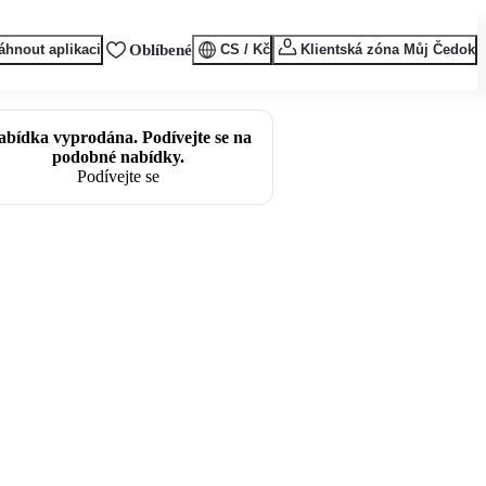
áhnout aplikaci
Oblíbené
CS / Kč
Klientská zóna Můj Čedok
abídka vyprodána. Podívejte se na
podobné nabídky.
Podívejte se