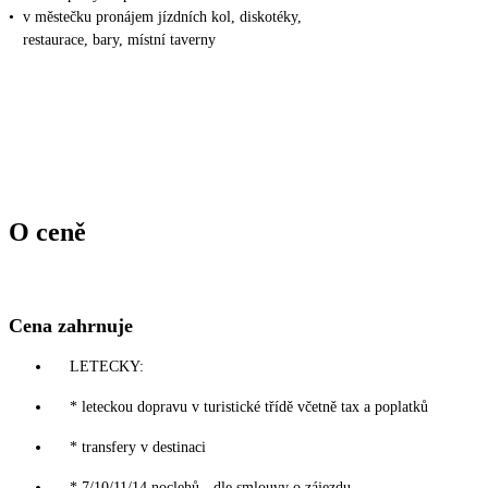
•
v městečku pronájem jízdních kol, diskotéky,
restaurace, bary, místní taverny
O ceně
Cena zahrnuje
LETECKY:
* leteckou dopravu v turistické třídě včetně tax a poplatků
* transfery v destinaci
* 7/10/11/14 noclehů - dle smlouvy o zájezdu