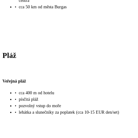
centra
•
cca 50 km od města Burgas
Pláž
Veřejná pláž
•
cca 400 m od hotelu
•
písčitá pláž
•
pozvolný vstup do moře
•
lehátka a slunečníky za poplatek (cca 10-15 EUR den/set)