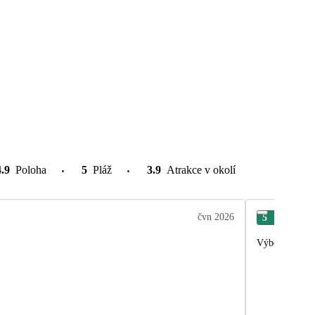
4.9
Poloha
5
Pláž
3.9
Atrakce v okolí
čvn 2026
5
Ivet
Výbornný hote