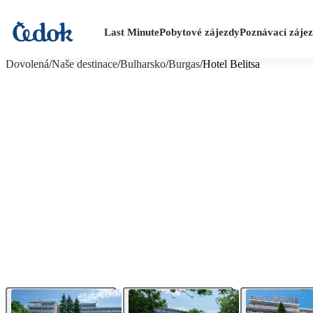
Last Minute
Pobytové zájezdy
Poznávací záje
více fotografií (26)
Dovolená
/
Naše destinace
/
Bulharsko
/
Burgas
/
Hotel Belitsa