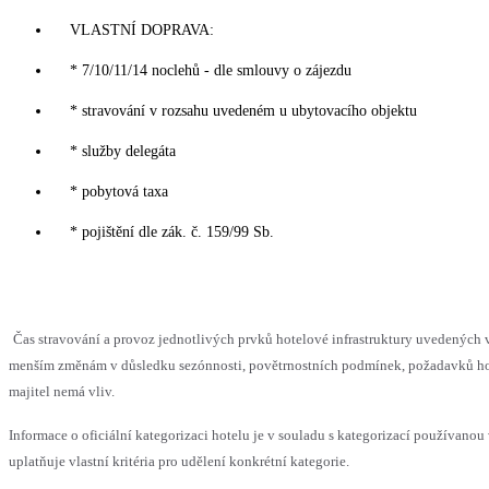
VLASTNÍ DOPRAVA:
* 7/10/11/14 noclehů - dle smlouvy o zájezdu
* stravování v rozsahu uvedeném u ubytovacího objektu
* služby delegáta
* pobytová taxa
* pojištění dle zák. č. 159/99 Sb.
Čas stravování a provoz jednotlivých prvků hotelové infrastruktury uvedených
menším změnám v důsledku sezónnosti, povětrnostních podmínek, požadavků hos
majitel nemá vliv.
Informace o oficiální kategorizaci hotelu je v souladu s kategorizací používanou
uplatňuje vlastní kritéria pro udělení konkrétní kategorie.