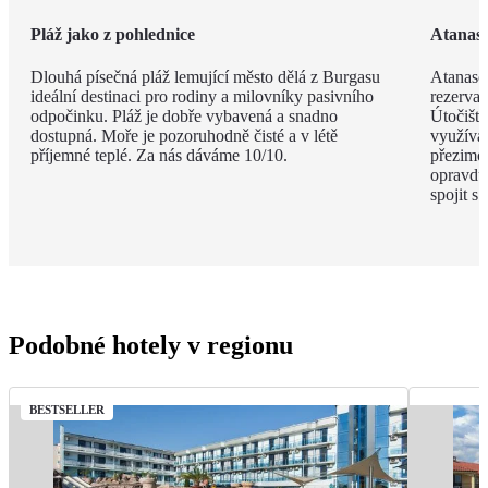
Pláž jako z pohlednice
Atanaso
Dlouhá písečná pláž lemující město dělá z Burgasu
Atanaso
ideální destinaci pro rodiny a milovníky pasivního
rezervac
odpočinku. Pláž je dobře vybavená a snadno
Útočiště
dostupná. Moře je pozoruhodně čisté a v létě
využívaj
příjemné teplé. Za nás dáváme 10/10.
přezimov
opravdu 
spojit s
Podobné hotely v regionu
BESTSELLER