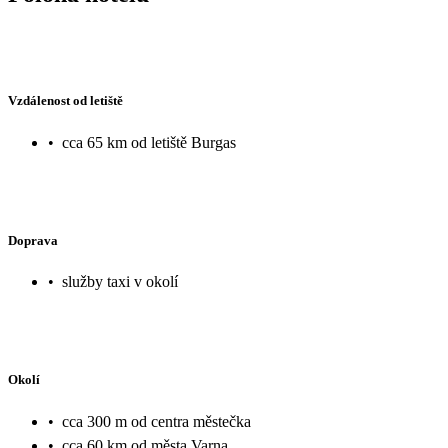
Vzdálenost od letiště
•
cca 65 km od letiště Burgas
Doprava
•
služby taxi v okolí
Okolí
•
cca 300 m od centra městečka
•
cca 60 km od města Varna