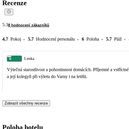
Recenze
5.3
8 hodnocení zákazníků
4.7
Pokoj
5.7
Hodnocení personálu
6
Poloha
5.7
Pláž
6
Lenka
Výtečná starostlivost a pohostinnost domácích. Příjemné a vstříctn
a její kolegyň při výletu do Varny i na letišti.
Zobrazit všechny recenze
Poloha hotelu