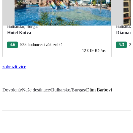
Bulharsko
,
Burgas
Bulharsk
Hotel Kotva
Diamant
4.6
525 hodnocení zákazníků
5.3
26
12 019 Kč
/os.
zobrazit více
Dovolená
/
Naše destinace
/
Bulharsko
/
Burgas
/
Dům Barbovi