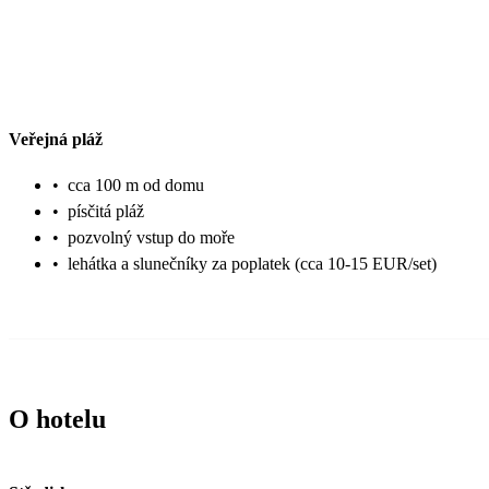
Veřejná pláž
•
cca 100 m od domu
•
písčitá pláž
•
pozvolný vstup do moře
•
lehátka a slunečníky za poplatek (cca 10-15 EUR/set)
O hotelu