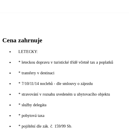
Cena zahrnuje
LETECKY:
* leteckou dopravu v turistické třídě včetně tax a poplatků
* transfery v destinaci
* 7/10/11/14 noclehů - dle smlouvy o zájezdu
* stravování v rozsahu uvedeném u ubytovacího objektu
* služby delegáta
* pobytová taxa
* pojištění dle zák. č. 159/99 Sb.