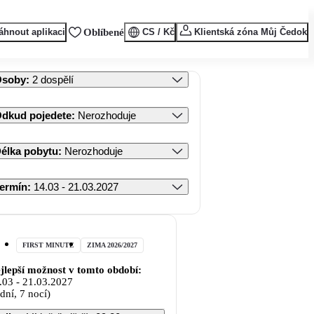
áhnout aplikaci
Oblíbené
CS / Kč
Klientská zóna Můj Čedok
Osoby
:
2 dospělí
dkud pojedete
:
Nerozhoduje
élka pobytu
:
Nerozhoduje
ermín
:
14.03 - 21.03.2027
FIRST MINUTE
ZIMA 2026/2027
jlepší možnost v tomto období:
.03
-
21.03.2027
 dní, 7 nocí)