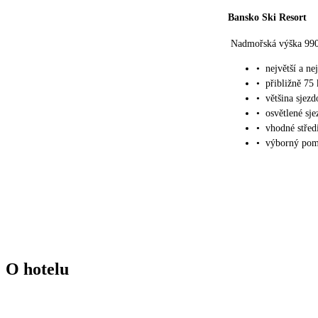
Bansko Ski Resort
Nadmořská výška 99
•
největší a ne
•
přibližně 75
•
většina sjez
•
osvětlené sj
•
vhodné středi
•
výborný pomě
O hotelu