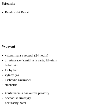
Středisko
•
Bansko Ski Resort
Vybavení
•
vstupní hala s recepcí (24 hodin)
•
2 restaurace (Zenith à la carte, Elysium
bufetová)
•
lobby bar
•
výtahy (4)
•
úschovna zavazadel
•
směnárna
•
konferenční a banketové prostory
•
obchod se suvenýry
•
nekuřácký hotel