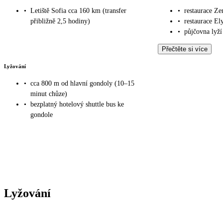
•
Letiště Sofia cca 160 km (transfer
•
restaurace Ze
přibližně 2,5 hodiny)
•
restaurace El
•
půjčovna lyž
Přečtěte si více
Lyžování
•
cca 800 m od hlavní gondoly (10–15
minut chůze)
•
bezplatný hotelový shuttle bus ke
gondole
Lyžování