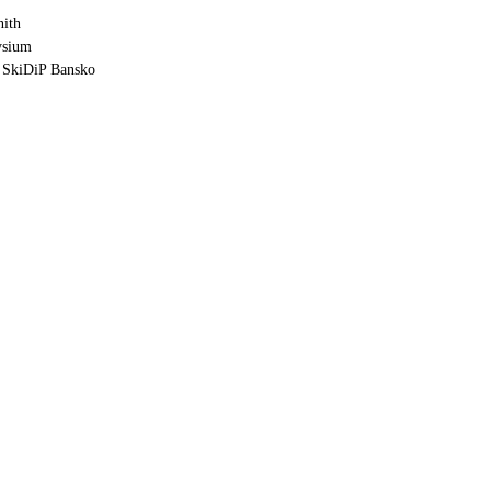
nith
ysium
í SkiDiP Bansko