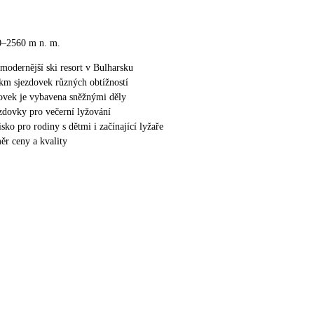
0–2560 m n. m.
jmodernější ski resort v Bulharsku
 km sjezdovek různých obtížností
dovek je vybavena sněžnými děly
ezdovky pro večerní lyžování
sko pro rodiny s dětmi i začínající lyžaře
r ceny a kvality