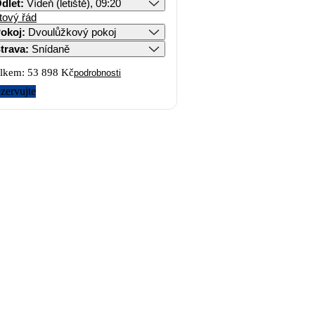
dlet
:
Vídeň (letiště), 09:20
tový řád
okoj
:
Dvoulůžkový pokoj
trava
:
Snídaně
lkem:
53 898 Kč
podrobnosti
zervujte