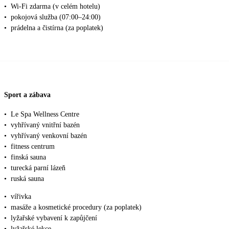
•
Wi-Fi zdarma (v celém hotelu)
•
pokojová služba (07:00–24:00)
•
prádelna a čistírna (za poplatek)
Sport a zábava
•
Le Spa Wellness Centre
•
vyhřívaný vnitřní bazén
•
vyhřívaný venkovní bazén
•
fitness centrum
•
finská sauna
•
turecká parní lázeň
•
ruská sauna
•
vířivka
•
masáže a kosmetické procedury (za poplatek)
•
lyžařské vybavení k zapůjčení
•
lyžařské lekce