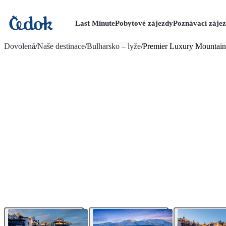
Last Minute
Pobytové zájezdy
Poznávací záje
více fotografií (45)
Dovolená
/
Naše destinace
/
Bulharsko – lyže
/
Premier Luxury Mountain