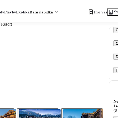
zdy
Plavby
Exotika
Další nabídka
Pro vás
St
 Resort
O
D
T
Ne
14
(8