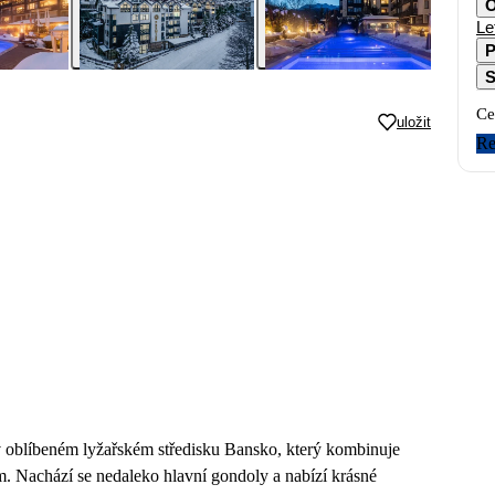
O
Le
P
S
Ce
uložit
Re
v oblíbeném lyžařském středisku Bansko, který kombinuje
. Nachází se nedaleko hlavní gondoly a nabízí krásné