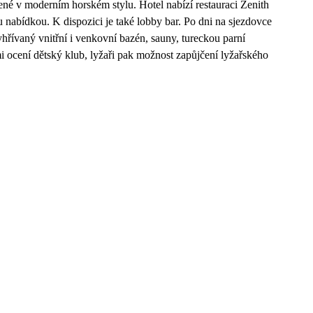
zené v moderním horském stylu. Hotel nabízí restauraci Zenith
u nabídkou. K dispozici je také lobby bar. Po dni na sjezdovce
hřívaný vnitřní i venkovní bazén, sauny, tureckou parní
mi ocení dětský klub, lyžaři pak možnost zapůjčení lyžařského