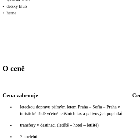
•
dětský klub
•
herna
O ceně
Cena zahrnuje
Ce
leteckou dopravu přímým letem Praha – Sofia – Praha v
turistické třídě včetně letištních tax a palivových poplatků
transfery v destinaci (letiště – hotel – letiště)
7 noclehů