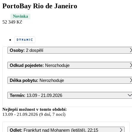
PortoBay Rio de Janeiro
Novinka
52 349 Kč
Osoby
:
2 dospělí
Odkud pojedete
:
Nerozhoduje
Délka pobytu
:
Nerozhoduje
Termín
:
13.09 - 21.09.2026
Září 2026
Nejlepší možnost v tomto období:
13.09
-
21.09.2026
(9 dní, 7 nocí)
PO
ÚT
ST
ČT
PÁ
SO
NE
Odlet
:
Frankfurt nad Mohanem (letiště), 22:15