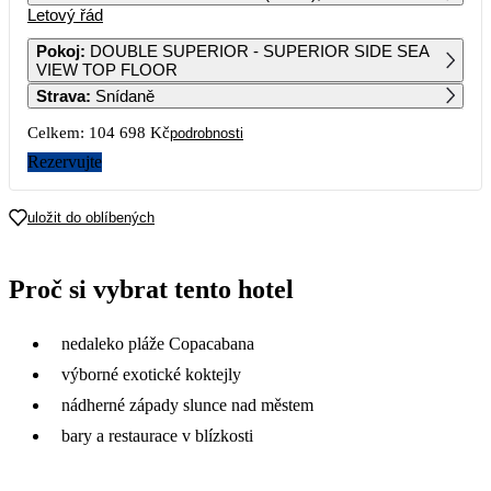
Letový řád
1
2
3
4
5
6
Pokoj
:
DOUBLE SUPERIOR - SUPERIOR SIDE SEA
VIEW TOP FLOOR
7
8
9
10
11
12
13
Strava
:
Snídaně
52 349
Celkem:
104 698 Kč
podrobnosti
14
15
16
17
18
19
20
59 759
56 069
58 609
55 409
53 399
Rezervujte
21
22
23
24
25
26
27
77 219
uložit do oblíbených
28
29
30
79 789
73 249
81 229
Proč si vybrat tento hotel
nedaleko pláže Copacabana
výborné exotické koktejly
nádherné západy slunce nad městem
bary a restaurace v blízkosti