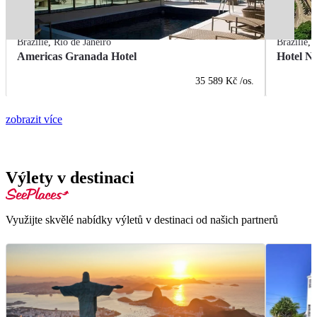
Brazílie
,
Rio de Janeiro
Brazílie
,
Americas Granada Hotel
Hotel Na
35 589 Kč
/os.
zobrazit více
Výlety v destinaci
Využijte skvělé nabídky výletů v destinaci od našich partnerů