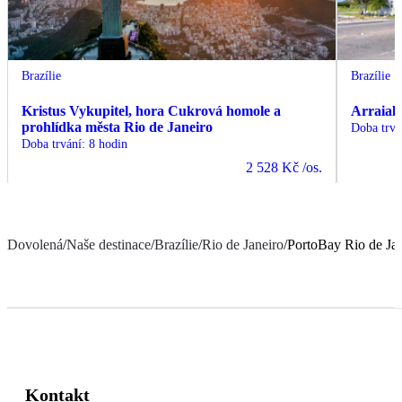
Brazílie
Brazílie
Kristus Vykupitel, hora Cukrová homole a
Arraial 
prohlídka města Rio de Janeiro
Doba trvá
Doba trvání
:
8 hodin
2 528 Kč
/os.
Dovolená
/
Naše destinace
/
Brazílie
/
Rio de Janeiro
/
PortoBay Rio de Ja
Kontakt