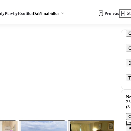
zdy
Plavby
Exotika
Další nabídka
Pro vás
St
O
D
T
Ne
23
(8
O
Le
P