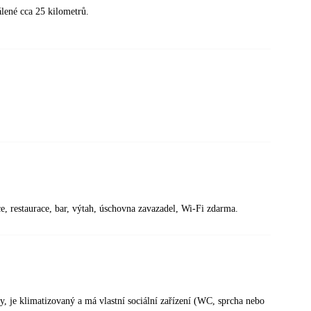
álené cca 25 kilometrů.
ce, restaurace, bar, výtah, úschovna zavazadel, Wi-Fi zdarma.
 je klimatizovaný a má vlastní sociální zařízení (WC, sprcha nebo