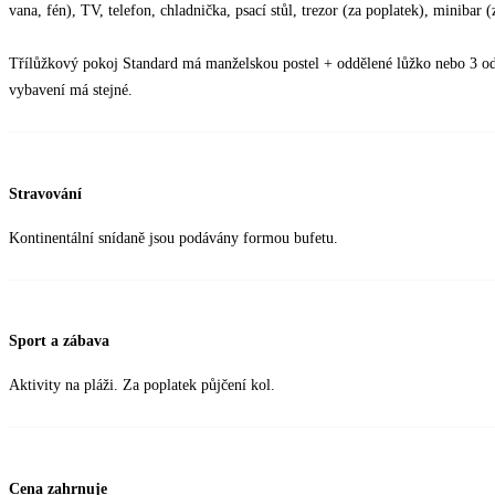
vana, fén), TV, telefon, chladnička, psací stůl, trezor (za poplatek), minibar
Třílůžkový pokoj Standard má manželskou postel + oddělené lůžko nebo 3 odd
vybavení má stejné.
Stravování
Kontinentální snídaně jsou podávány formou bufetu.
Sport a zábava
Aktivity na pláži. Za poplatek půjčení kol.
Cena zahrnuje