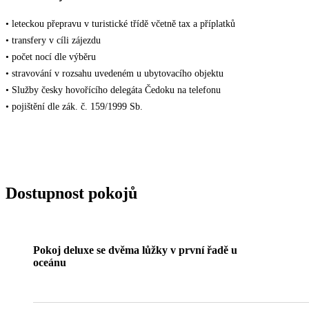
• leteckou přepravu v turistické třídě včetně tax a příplatků
• transfery v cíli zájezdu
• počet nocí dle výběru
• stravování v rozsahu uvedeném u ubytovacího objektu
• Služby česky hovořícího delegáta Čedoku na telefonu
• pojištění dle zák. č. 159/1999 Sb.
Dostupnost pokojů
Pokoj deluxe se dvěma lůžky v první řadě u
oceánu