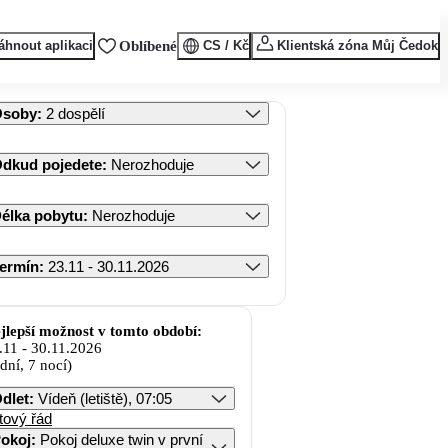
áhnout aplikaci
Oblíbené
CS / Kč
Klientská zóna Můj Čedok
Osoby
:
2 dospělí
dkud pojedete
:
Nerozhoduje
élka pobytu
:
Nerozhoduje
ermín
:
23.11 - 30.11.2026
jlepší možnost v tomto období:
.11
-
30.11.2026
 dní, 7 nocí)
dlet
:
Vídeň (letiště), 07:05
tový řád
okoj
:
Pokoj deluxe twin v první