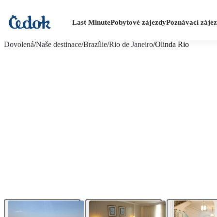
Last Minute
Pobytové zájezdy
Poznávací záje
více fotografií (13)
Dovolená
/
Naše destinace
/
Brazílie
/
Rio de Janeiro
/
Olinda Rio