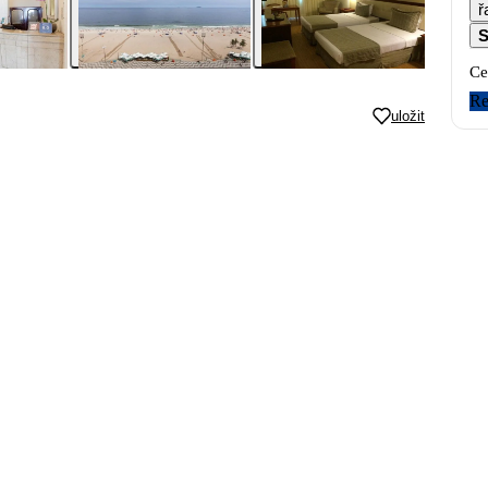
ř
S
Ce
Re
uložit