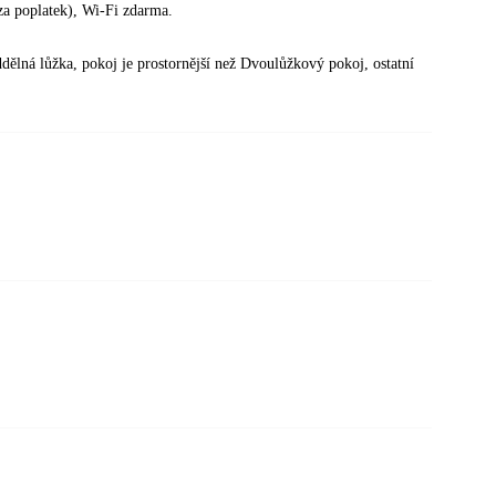
 (za poplatek), Wi-Fi zdarma.
ělná lůžka, pokoj je prostornější než Dvoulůžkový pokoj, ostatní