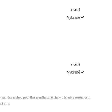
v ceně
Vybrané
v ceně
Vybrané
h v nabídce mohou podléhat menším změnám v důsledku sezónnosti,
á vliv.