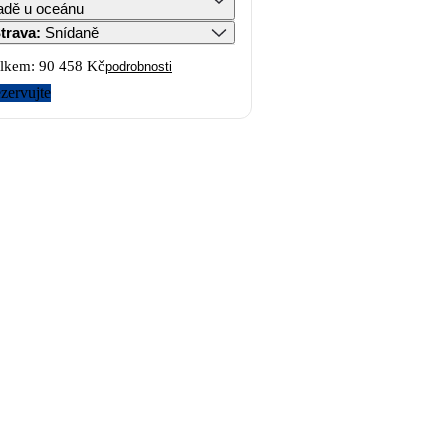
adě u oceánu
trava
:
Snídaně
lkem:
90 458 Kč
podrobnosti
zervujte