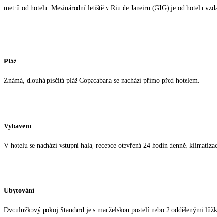
metrů od hotelu. Mezinárodní letiště v Riu de Janeiru (GIG) je od hotelu vzd
Pláž
Známá, dlouhá písčitá pláž Copacabana se nachází přímo před hotelem.
Vybavení
V hotelu se nachází vstupní hala, recepce otevřená 24 hodin denně, klimatiza
Ubytování
Dvoulůžkový pokoj Standard je s manželskou postelí nebo 2 oddělenými lůžky,