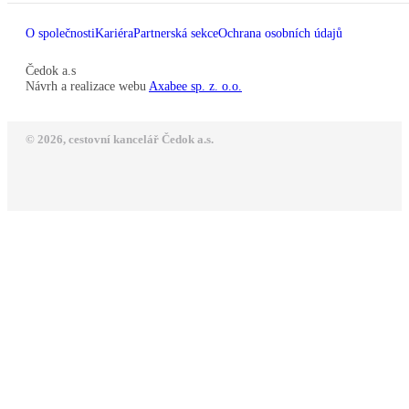
O společnosti
Kariéra
Partnerská sekce
Ochrana osobních údajů
Čedok a.s
Návrh a realizace webu
Axabee sp. z. o.o.
© 2026, cestovní kancelář Čedok a.s.