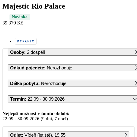
Majestic Rio Palace
Novinka
39 379 Kč
Osoby
:
2 dospělí
Odkud pojedete
:
Nerozhoduje
Délka pobytu
:
Nerozhoduje
Termín
:
22.09 - 30.09.2026
Září 2026
Nejlepší možnost v tomto období:
22.09
-
30.09.2026
(9 dní, 7 nocí)
PO
ÚT
ST
ČT
PÁ
SO
NE
Odlet
:
Vídeň (letiště), 19:55