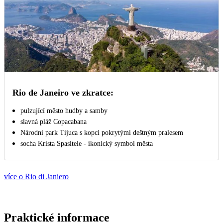
Rio de Janeiro ve zkratce:
pulzující město hudby a samby
slavná pláž Copacabana
Národní park Tijuca s kopci pokrytými deštným pralesem
socha Krista Spasitele - ikonický symbol města
více o Rio di Janiero
Praktické informace