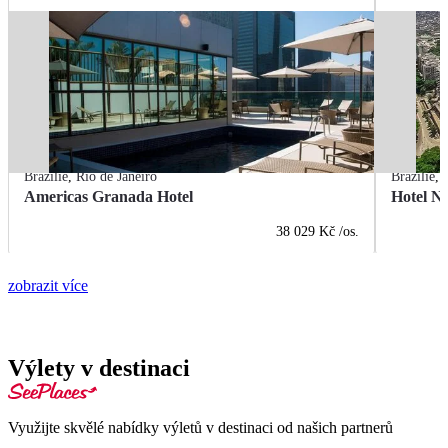
Brazílie
,
Rio de Janeiro
Brazílie
,
Americas Granada Hotel
Hotel Na
38 029 Kč
/os.
zobrazit více
Výlety v destinaci
Využijte skvělé nabídky výletů v destinaci od našich partnerů