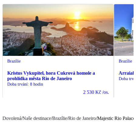
Brazílie
Brazílie
Kristus Vykupitel, hora Cukrová homole a
Arraial 
prohlídka města Rio de Janeiro
Doba trvá
Doba trvání
:
8 hodin
2 530 Kč
/os.
Dovolená
/
Naše destinace
/
Brazílie
/
Rio de Janeiro
/
Majestic Rio Palace