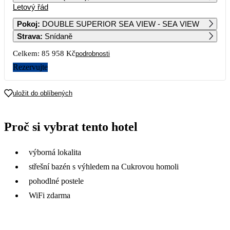
Letový řád
1
2
3
4
5
6
Pokoj
:
DOUBLE SUPERIOR SEA VIEW - SEA VIEW
Strava
:
Snídaně
7
8
9
10
11
12
13
50 879
55 669
Celkem:
85 958 Kč
podrobnosti
14
15
16
17
18
19
20
Rezervujte
54 759
45 169
48 479
46 719
56 439
54 569
48 089
21
22
23
24
25
26
27
uložit do oblíbených
51 429
42 979
44 999
49 119
50 929
50 819
52 369
28
29
30
Proč si vybrat tento hotel
59 019
50 539
57 829
výborná lokalita
střešní bazén s výhledem na Cukrovou homoli
pohodlné postele
WiFi zdarma