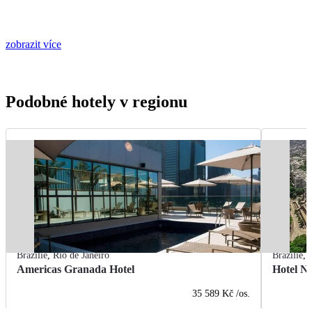
zobrazit více
Podobné hotely v regionu
Brazílie
,
Rio de Janeiro
Brazílie
,
Americas Granada Hotel
Hotel Na
35 589 Kč
/os.