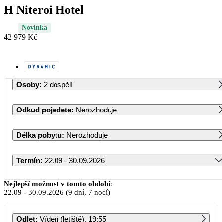
H Niteroi Hotel
Novinka
42 979 Kč
Osoby
:
2 dospělí
Odkud pojedete
:
Nerozhoduje
Délka pobytu
:
Nerozhoduje
Termín
:
22.09 - 30.09.2026
Září 2026
Nejlepší možnost v tomto období:
22.09
-
30.09.2026
(9 dní, 7 nocí)
PO
ÚT
ST
ČT
PÁ
SO
NE
Odlet
:
Vídeň (letiště), 19:55