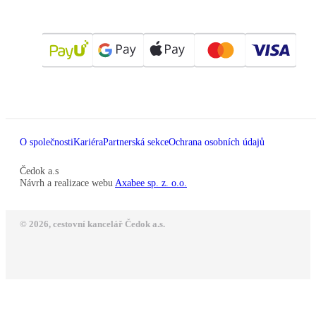
O společnosti
Kariéra
Partnerská sekce
Ochrana osobních údajů
Čedok a.s
Návrh a realizace webu
Axabee sp. z. o.o.
© 2026, cestovní kancelář Čedok a.s.