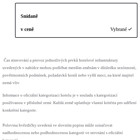
Snídaně
v ceně
Vybrané
Čas stravování a provoz jednotlivých prvků hotelové infrastruktury
uvedených v nabídce mohou podléhat menším změnám v důsledku sezónnosti,
povětrnostních podmínek, požadavků hostů nebo vyšší moci, na které majitel
nemá vliv.
Informace o oficiální kategorizaci hotelu je v souladu s kategorizací
používanou v příslušné zemi. Každá země uplatňuje vlastní kritéria pro udělení
konkrétní kategorie.
Polovina hvězdičky uvedená ve slovním popisu může označovat
nadhodnocenou nebo podhodnocenou kategorii ve srovnání s oficiální