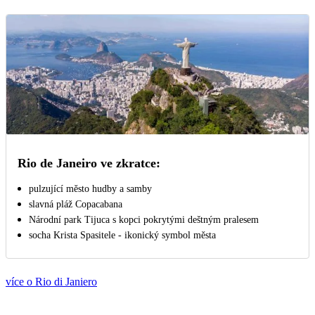
Rio de Janeiro ve zkratce:
pulzující město hudby a samby
slavná pláž Copacabana
Národní park Tijuca s kopci pokrytými deštným pralesem
socha Krista Spasitele - ikonický symbol města
více o Rio di Janiero