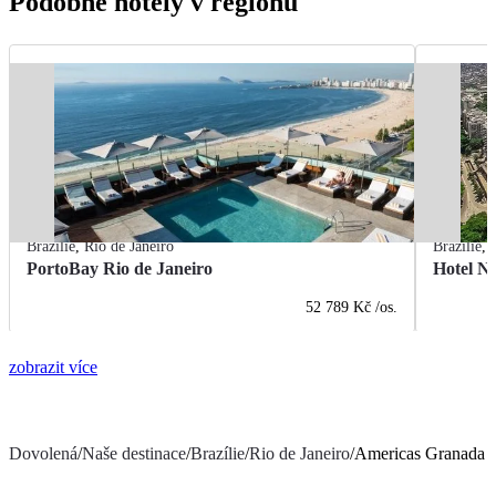
Podobné hotely v regionu
Brazílie
,
Rio de Janeiro
Brazílie
,
PortoBay Rio de Janeiro
Hotel Na
52 789 Kč
/os.
zobrazit více
Dovolená
/
Naše destinace
/
Brazílie
/
Rio de Janeiro
/
Americas Granada 