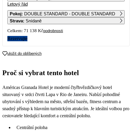
Letový řád
1
Pokoj
:
DOUBLE STANDARD - DOUBLE STANDARD
Strava
:
Snídaně
2
3
4
5
6
7
8
42 499
Celkem:
71 138 Kč
podrobnosti
9
10
11
12
13
14
15
Rezervujte
46 249
38 659
38 669
39 639
44 359
16
17
18
19
20
21
22
uložit do oblíbených
39 919
23
24
25
26
27
28
29
Proč si vybrat tento hotel
35 569
38 219
38 219
39 889
48 989
38 159
30
Américas Granada Hotel je moderní čtyřhvězdičkový hotel
41 489
situovaný v srdci čtvrti Lapa v Rio de Janeiru. Nabízí pohodlné
ubytování s výhledem na město, střešní bazén, fitness centrum a
snadný přístup k hlavním turistickým atrakcím. Je ideální volbou pro
cestovatele hledající komfort a centrální polohu.
Centrální poloha