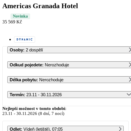
Americas Granada Hotel
Novinka
35 569 Kč
Osoby
:
2 dospělí
Odkud pojedete
:
Nerozhoduje
Délka pobytu
:
Nerozhoduje
Termín
:
23.11 - 30.11.2026
Listopad 2026
Nejlepší možnost v tomto období:
23.11
-
30.11.2026
(8 dní, 7 nocí)
PO
ÚT
ST
ČT
PÁ
SO
NE
Odlet
:
Vídeň (letiště), 07:05