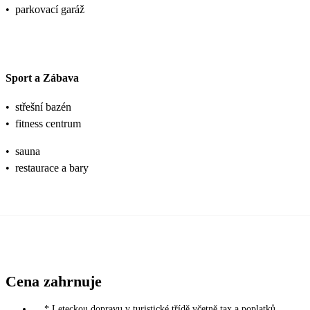
•
parkovací garáž
Sport a Zábava
•
střešní bazén
•
fitness centrum
•
sauna
•
restaurace a bary
Cena zahrnuje
* Leteckou dopravu v turistické třídě včetně tax a poplatků