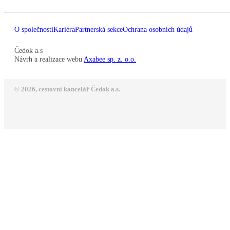
O společnosti
Kariéra
Partnerská sekce
Ochrana osobních údajů
Čedok a.s
Návrh a realizace webu
Axabee sp. z. o.o.
© 2026, cestovní kancelář Čedok a.s.