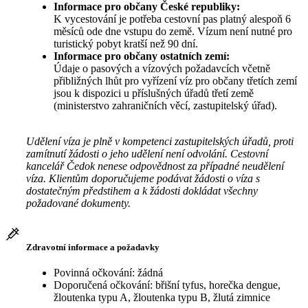
Informace pro občany České republiky:
K vycestování je potřeba cestovní pas platný alespoň 6
měsíců ode dne vstupu do země. Vízum není nutné pro
turistický pobyt kratší než 90 dní.
Informace pro občany ostatních zemí:
Údaje o pasových a vízových požadavcích včetně
přibližných lhůt pro vyřízení víz pro občany třetích zemí
jsou k dispozici u příslušných úřadů třetí země
(ministerstvo zahraničních věcí, zastupitelský úřad).
Udělení víza je plně v kompetenci zastupitelských úřadů, proti
zamítnutí žádosti o jeho udělení není odvolání. Cestovní
kancelář Čedok nenese odpovědnost za případné neudělení
víza. Klientům doporučujeme podávat žádosti o víza s
dostatečným předstihem a k žádosti dokládat všechny
požadované dokumenty.
Zdravotní informace a požadavky
Povinná očkování: žádná
Doporučená očkování: břišní tyfus, horečka dengue,
žloutenka typu A, žloutenka typu B, žlutá zimnice