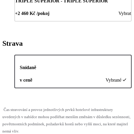
TRIPLE SUPERIOR - TRIPLE SUPERIOR
+2 460 Kč /pokoj
Vybrat
Strava
Snídaně
v ceně
Vybrané
Čas stravování a provoz jednotlivých prvků hotelové infrastruktury
uvedených v nabídce mohou podléhat menším změnám v důsledku sezónnosti,
povětrnostních podmínek, požadavků hostů nebo vyšší moci, na které majitel
nemá vliv.