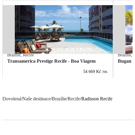
Brazílie
,
Recife
Brazílie
,
Transamerica Prestige Recife - Boa Viagem
Bugan Ho
54 669 Kč
/os.
Dovolená
/
Naše destinace
/
Brazílie
/
Recife
/
Radisson Recife