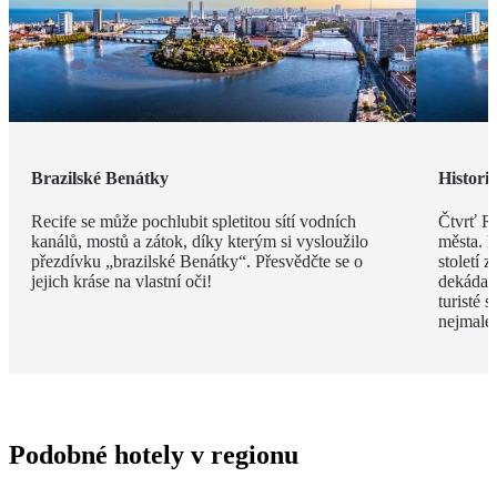
Brazilské Benátky
Histori
Recife se může pochlubit spletitou sítí vodních
Čtvrť Re
kanálů, mostů a zátok, díky kterým si vysloužilo
města. 
přezdívku „brazilské Benátky“. Přesvědčte se o
století 
jejich kráse na vlastní oči!
dekádam
turisté 
nejmaleb
Podobné hotely v regionu