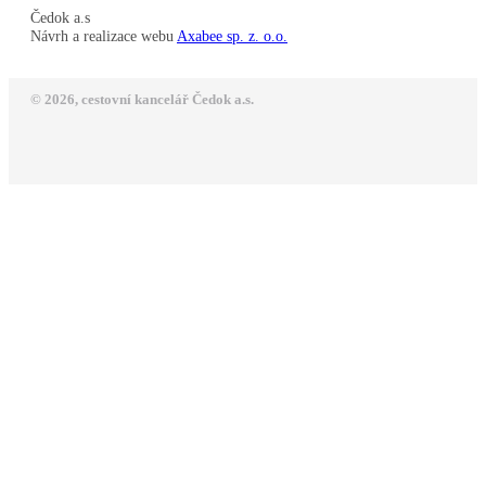
Čedok a.s
Návrh a realizace webu
Axabee sp. z. o.o.
© 2026, cestovní kancelář Čedok a.s.