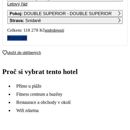
Letový řád
1
2
3
4
77 519
Pokoj
:
DOUBLE SUPERIOR - DOUBLE SUPERIOR
Strava
:
Snídaně
5
6
7
8
9
10
11
Celkem:
118 278 Kč
podrobnosti
12
13
14
15
16
17
18
Rezervujte
19
20
21
22
23
24
25
uložit do oblíbených
26
27
28
29
30
31
Proč si vybrat tento hotel
59 139
66 569
Přímo u pláže
Fitness centrum a bazény
Restaurace a obchody v okolí
Wifi zdarma