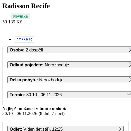
Radisson Recife
Novinka
59 139 Kč
Osoby
:
2 dospělí
Odkud pojedete
:
Nerozhoduje
Délka pobytu
:
Nerozhoduje
Termín
:
30.10 - 06.11.2026
Říjen 2026
Nejlepší možnost v tomto období:
30.10
-
06.11.2026
(8 dní, 7 nocí)
PO
ÚT
ST
ČT
PÁ
SO
NE
Odlet
:
Vídeň (letiště), 12:25