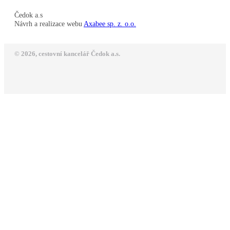
Čedok a.s
Návrh a realizace webu
Axabee sp. z. o.o.
© 2026, cestovní kancelář Čedok a.s.