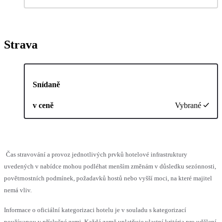
Strava
Snídaně
v ceně
Vybrané
Čas stravování a provoz jednotlivých prvků hotelové infrastruktury
uvedených v nabídce mohou podléhat menším změnám v důsledku sezónnosti,
povětrnostních podmínek, požadavků hostů nebo vyšší moci, na které majitel
nemá vliv.
Informace o oficiální kategorizaci hotelu je v souladu s kategorizací
používanou v příslušné zemi. Každá země uplatňuje vlastní kritéria pro udělení