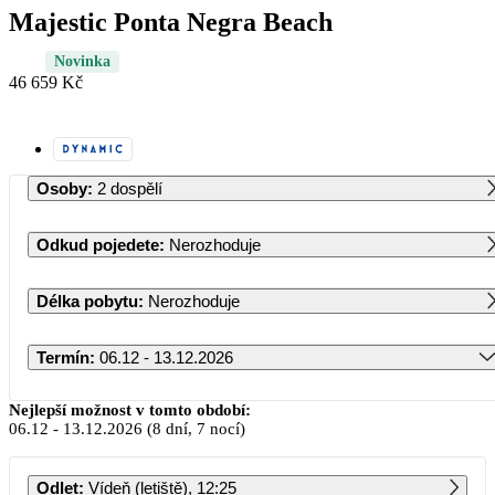
Majestic Ponta Negra Beach
Novinka
46 659 Kč
Osoby
:
2 dospělí
Odkud pojedete
:
Nerozhoduje
Délka pobytu
:
Nerozhoduje
Termín
:
06.12 - 13.12.2026
Prosinec 2026
Nejlepší možnost v tomto období:
06.12
-
13.12.2026
(8 dní, 7 nocí)
PO
ÚT
ST
ČT
PÁ
SO
NE
Odlet
:
Vídeň (letiště), 12:25