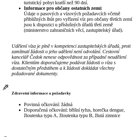
turistický pobyt kratší než 90 dní.
Informace pro občany ostatních zemí:
Údaje o pasových a vízových požadavcích včetně
přibližných lhůt pro vyřízení víz pro občany třetích zemí
jsou k dispozici u příslušných úřadů třetí země
(ministerstvo zahraničních věcí, zastupitelský úřad).
Udělení víza je plně v kompetenci zastupitelských úřadů, proti
zamítnutí žádosti o jeho udělení není odvolání. Cestovní
kancelář Čedok nenese odpovědnost za případné neudělení
víza. Klientům doporučujeme podávat žádosti o víza s
dostatečným předstihem a k žádosti dokládat všechny
požadované dokumenty.
Zdravotní informace a požadavky
Povinná očkování: žádná
Doporučená očkování: břišní tyfus, horečka dengue,
žloutenka typu A, žloutenka typu B, žlutá zimnice