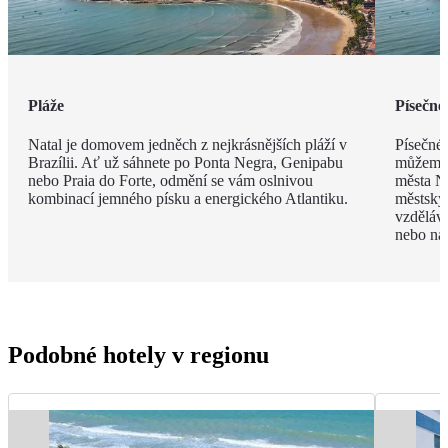
Pláže
Písečné
Natal je domovem jedněch z nejkrásnějších pláží v
Písečné 
Brazílii. Ať už sáhnete po Ponta Negra, Genipabu
můžeme i
nebo Praia do Forte, odmění se vám oslnivou
města Na
kombinací jemného písku a energického Atlantiku.
městský 
vzděláva
nebo na
Podobné hotely v regionu