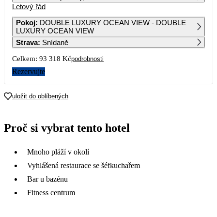
Letový řád
1
2
3
4
5
6
49 829
47 709
46 659
Pokoj
:
DOUBLE LUXURY OCEAN VIEW - DOUBLE
LUXURY OCEAN VIEW
7
8
9
10
11
12
13
Strava
:
Snídaně
49 809
50 329
54 359
54 599
Celkem:
93 318 Kč
podrobnosti
14
15
16
17
18
19
20
55 609
55 979
59 289
61 749
Rezervujte
21
22
23
24
25
26
27
68 239
70 739
87 059
86 909
uložit do oblíbených
28
29
30
31
91 419
83 469
Proč si vybrat tento hotel
Mnoho pláží v okolí
Vyhlášená restaurace se šéfkuchařem
Bar u bazénu
Fitness centrum