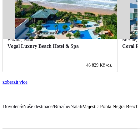
Brazílie
,
Natal
Brazílie
,
Vogal Luxury Beach Hotel & Spa
Coral P
46 829 Kč
/os.
zobrazit více
Dovolená
/
Naše destinace
/
Brazílie
/
Natal
/
Majestic Ponta Negra Beach