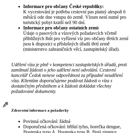
Informace pro občany České republiky:
K vycestování je potřeba cestovní pas platný alespoň 6
měsíců ode dne vstupu do země. Vízum není nutné pro
turistický pobyt kratší než 90 dní.
Informace pro občany ostatních zemí:
Údaje o pasových a vízových požadavcích včetně
přibližných lhůt pro vyřízení víz pro občany třetích zemí
jsou k dispozici u příslušných úřadů třetí země
(ministerstvo zahraničních věcí, zastupitelský úřad).
Udělení víza je plně v kompetenci zastupitelských úřadů, proti
zamítnutí žádosti o jeho udělení není odvolání. Cestovní
kancelář Čedok nenese odpovědnost za případné neudělení
víza. Klientům doporučujeme podávat žádosti o víza s
dostatečným předstihem a k žádosti dokládat všechny
požadované dokumenty.
Zdravotní informace a požadavky
Povinná očkování: žádná
Doporučená očkování: břišní tyfus, horečka dengue,
žloutenka typu A, žloutenka typu B, žlutá zimnice