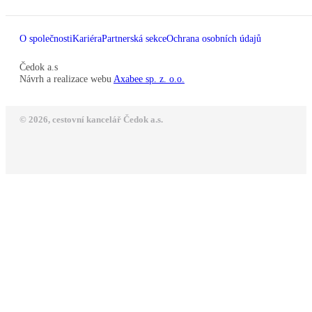
O společnosti
Kariéra
Partnerská sekce
Ochrana osobních údajů
Čedok a.s
Návrh a realizace webu
Axabee sp. z. o.o.
© 2026, cestovní kancelář Čedok a.s.