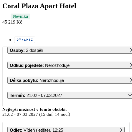
Coral Plaza Apart Hotel
Novinka
45 219 Kč
Osoby
:
2 dospělí
Odkud pojedete
:
Nerozhoduje
Délka pobytu
:
Nerozhoduje
Termín
:
21.02 - 07.03.2027
Únor 2027
Nejlepší možnost v tomto období:
21.02
-
07.03.2027
(15 dní, 14 nocí)
PO
ÚT
ST
ČT
PÁ
SO
NE
Odlet
:
Vídeň (letiště), 12:25