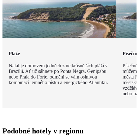
Pláže
Písečné
Natal je domovem jedněch z nejkrásnějších pláží v
Písečné 
Brazílii. Ať už sáhnete po Ponta Negra, Genipabu
můžeme i
nebo Praia do Forte, odmění se vám oslnivou
města Na
kombinací jemného písku a energického Atlantiku.
městský 
vzděláva
nebo na
Podobné hotely v regionu