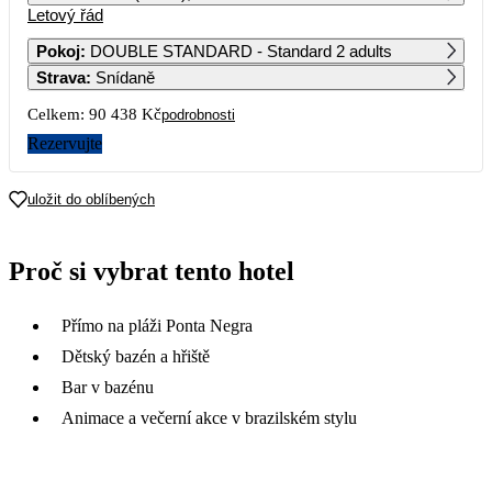
Letový řád
1
2
3
4
5
6
7
48 679
49 819
47 689
43 989
Pokoj
:
DOUBLE STANDARD - Standard 2 adults
Strava
:
Snídaně
8
9
10
11
12
13
14
47 919
47 049
49 909
43 249
Celkem:
90 438 Kč
podrobnosti
15
16
17
18
19
20
21
Rezervujte
46 539
46 789
44 019
45 219
22
23
24
25
26
27
28
uložit do oblíbených
46 539
46 539
43 249
42 359
Proč si vybrat tento hotel
Přímo na pláži Ponta Negra
Dětský bazén a hřiště
Bar v bazénu
Animace a večerní akce v brazilském stylu