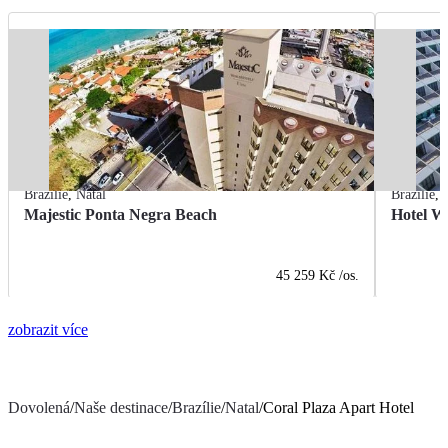
Brazílie
,
Natal
Brazílie
,
Majestic Ponta Negra Beach
Hotel W
45 259 Kč
/os.
zobrazit více
Dovolená
/
Naše destinace
/
Brazílie
/
Natal
/
Coral Plaza Apart Hotel