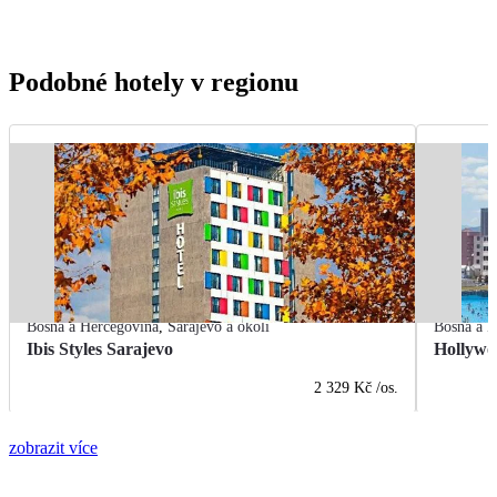
Podobné hotely v regionu
Bosna a Hercegovina
,
Sarajevo a okolí
Bosna a H
Ibis Styles Sarajevo
Hollywo
2 329 Kč
/os.
zobrazit více