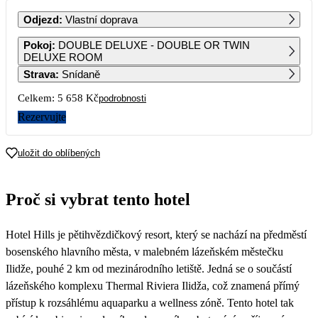
PO
ÚT
ST
ČT
PÁ
SO
NE
Odjezd
:
Vlastní doprava
1
2
3
4
Pokoj
:
DOUBLE DELUXE - DOUBLE OR TWIN
2 879
2 879
DELUXE ROOM
Strava
:
Snídaně
5
6
7
8
9
10
11
2 879
2 879
2 879
2 879
2 879
2 879
2 879
Celkem:
5 658 Kč
podrobnosti
12
13
14
15
16
17
18
Rezervujte
2 879
2 879
2 859
2 829
2 829
2 829
2 829
19
20
21
22
23
24
25
uložit do oblíbených
2 829
2 829
2 829
2 829
2 829
26
27
28
29
30
31
Proč si vybrat tento hotel
2 829
2 829
2 829
2 829
Hotel Hills je pětihvězdičkový resort, který se nachází na předměstí
bosenského hlavního města, v malebném lázeňském městečku
Ilidže, pouhé 2 km od mezinárodního letiště. Jedná se o součástí
lázeňského komplexu Thermal Riviera Ilidža, což znamená přímý
přístup k rozsáhlému aquaparku a wellness zóně. Tento hotel tak