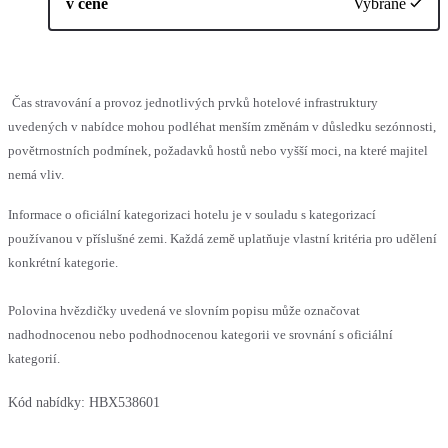
v ceně
Vybrané
Čas stravování a provoz jednotlivých prvků hotelové infrastruktury
uvedených v nabídce mohou podléhat menším změnám v důsledku sezónnosti,
povětrnostních podmínek, požadavků hostů nebo vyšší moci, na které majitel
nemá vliv.
Informace o oficiální kategorizaci hotelu je v souladu s kategorizací
používanou v příslušné zemi. Každá země uplatňuje vlastní kritéria pro udělení
konkrétní kategorie.
Polovina hvězdičky uvedená ve slovním popisu může označovat
nadhodnocenou nebo podhodnocenou kategorii ve srovnání s oficiální
kategorií.
Kód nabídky:
HBX538601