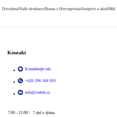
Dovolená
/
Naše destinace
/
Bosna a Hercegovina
/
Sarajevo a okolí
/
Hill
Kontakt
Kontaktujte nás
+420 296 184 910
info@cedok.cz
7:00 - 21:00 /
7 dní v týdnu