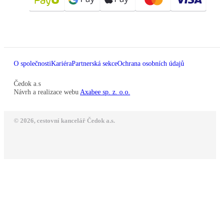
O společnosti
Kariéra
Partnerská sekce
Ochrana osobních údajů
Čedok a.s
Návrh a realizace webu
Axabee sp. z. o.o.
© 2026, cestovní kancelář Čedok a.s.