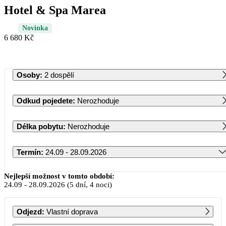
Hotel & Spa Marea
Novinka
6 680 Kč
Osoby
:
2 dospělí
Odkud pojedete
:
Nerozhoduje
Délka pobytu
:
Nerozhoduje
Termín
:
24.09 - 28.09.2026
Září 2026
Nejlepší možnost v tomto období:
24.09
-
28.09.2026
(5 dní, 4 noci)
PO
ÚT
ST
ČT
PÁ
SO
NE
Odjezd
:
Vlastní doprava
1
2
3
4
5
6