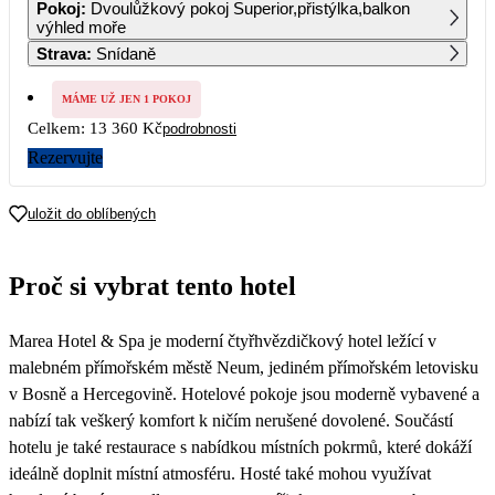
Pokoj
:
Dvoulůžkový pokoj Superior,přistýlka,balkon
8 400
8 400
8 400
8 400
8 400
8 400
výhled moře
Strava
:
Snídaně
7
8
9
10
11
12
13
8 120
7 840
7 560
7 280
7 280
7 280
7 280
MÁME UŽ JEN 1 POKOJ
14
15
16
17
18
19
20
Celkem:
13 360 Kč
podrobnosti
7 280
7 280
7 280
7 280
7 280
7 280
7 280
Rezervujte
21
22
23
24
25
26
27
7 130
6 980
6 830
6 680
6 680
6 680
6 680
uložit do oblíbených
28
29
30
6 680
6 680
6 680
Proč si vybrat tento hotel
Marea Hotel & Spa je moderní čtyřhvězdičkový hotel ležící v
malebném přímořském městě Neum, jediném přímořském letovisku
v Bosně a Hercegovině. Hotelové pokoje jsou moderně vybavené a
nabízí tak veškerý komfort k ničím nerušené dovolené. Součástí
hotelu je také restaurace s nabídkou místních pokrmů, které dokáží
ideálně doplnit místní atmosféru. Hosté také mohou využívat