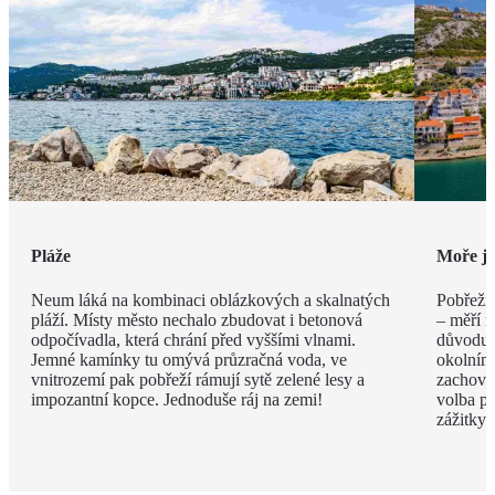
Pláže
Moře ja
Neum láká na kombinaci oblázkových a skalnatých
Pobřeží
pláží. Místy město nechalo zbudovat i betonová
– měří n
odpočívadla, která chrání před vyššími vlnami.
důvodu s
Jemné kamínky tu omývá průzračná voda, ve
okolním
vnitrozemí pak pobřeží rámují sytě zelené lesy a
zachová
impozantní kopce. Jednoduše ráj na zemi!
volba pr
zážitky.