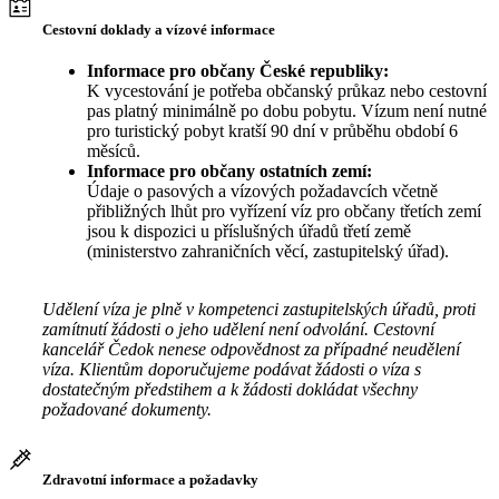
Cestovní doklady a vízové informace
Informace pro občany České republiky:
K vycestování je potřeba občanský průkaz nebo cestovní
pas platný minimálně po dobu pobytu. Vízum není nutné
pro turistický pobyt kratší 90 dní v průběhu období 6
měsíců.
Informace pro občany ostatních zemí:
Údaje o pasových a vízových požadavcích včetně
přibližných lhůt pro vyřízení víz pro občany třetích zemí
jsou k dispozici u příslušných úřadů třetí země
(ministerstvo zahraničních věcí, zastupitelský úřad).
Udělení víza je plně v kompetenci zastupitelských úřadů, proti
zamítnutí žádosti o jeho udělení není odvolání. Cestovní
kancelář Čedok nenese odpovědnost za případné neudělení
víza. Klientům doporučujeme podávat žádosti o víza s
dostatečným předstihem a k žádosti dokládat všechny
požadované dokumenty.
Zdravotní informace a požadavky