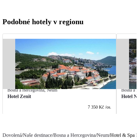
Podobné hotely v regionu
Bosna a Hercegovina
,
Neum
Bosna a H
Hotel Zenit
Hotel N
7 350 Kč
/os.
Dovolená
/
Naše destinace
/
Bosna a Hercegovina
/
Neum
/
Hotel & Spa 