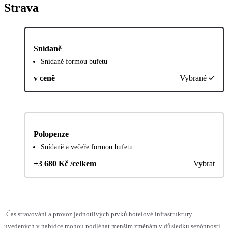
Strava
Snídaně
Snídaně formou bufetu
v ceně
Vybrané
Polopenze
Snídaně a večeře formou bufetu
+3 680 Kč /celkem
Vybrat
Čas stravování a provoz jednotlivých prvků hotelové infrastruktury
uvedených v nabídce mohou podléhat menším změnám v důsledku sezónnosti,