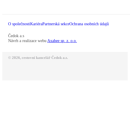
O společnosti
Kariéra
Partnerská sekce
Ochrana osobních údajů
Čedok a.s
Návrh a realizace webu
Axabee sp. z. o.o.
© 2026, cestovní kancelář Čedok a.s.