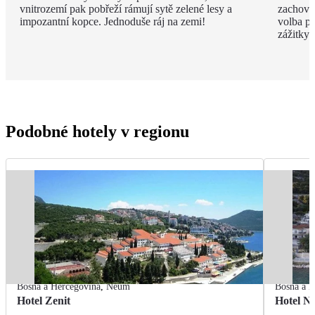
vnitrozemí pak pobřeží rámují sytě zelené lesy a
zachová
impozantní kopce. Jednoduše ráj na zemi!
volba pr
zážitky.
Podobné hotely v regionu
Bosna a Hercegovina
,
Neum
Bosna a H
Hotel Zenit
Hotel N