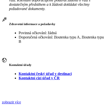
víza. Klientům doporučujeme podávat žádosti o víza s
dostatečným předstihem a k žádosti dokládat všechny
požadované dokumenty.
Zdravotní informace a požadavky
Povinná očkování: žádná
Doporučená očkování: žloutenka typu A, žloutenka typu
B
Kontaktní úřady
Kontaktní český úřad v destinaci
Kontaktní cizí úřad v ČR
zobrazit více