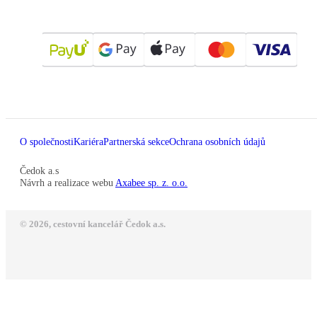
O společnosti
Kariéra
Partnerská sekce
Ochrana osobních údajů
Čedok a.s
Návrh a realizace webu
Axabee sp. z. o.o.
© 2026, cestovní kancelář Čedok a.s.