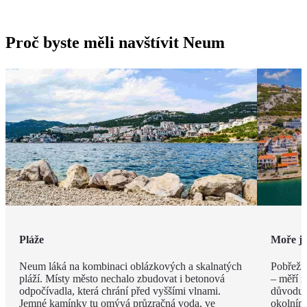
Proč byste měli navštívit Neum
Pláže
Moře ja
Neum láká na kombinaci oblázkových a skalnatých
Pobřeží
pláží. Místy město nechalo zbudovat i betonová
– měří n
odpočívadla, která chrání před vyššími vlnami.
důvodu s
Jemné kamínky tu omývá průzračná voda, ve
okolním