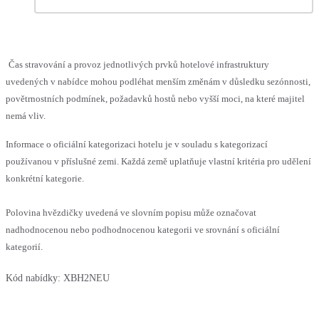
Čas stravování a provoz jednotlivých prvků hotelové infrastruktury
uvedených v nabídce mohou podléhat menším změnám v důsledku sezónnosti,
povětrnostních podmínek, požadavků hostů nebo vyšší moci, na které majitel
nemá vliv.
Informace o oficiální kategorizaci hotelu je v souladu s kategorizací
používanou v příslušné zemi. Každá země uplatňuje vlastní kritéria pro udělení
konkrétní kategorie.
Polovina hvězdičky uvedená ve slovním popisu může označovat
nadhodnocenou nebo podhodnocenou kategorii ve srovnání s oficiální
kategorií.
Kód nabídky:
XBH2NEU