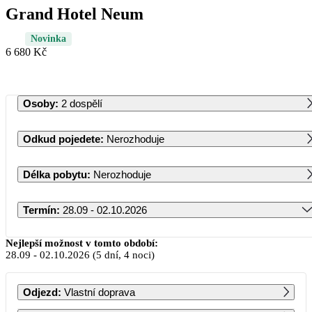
Grand Hotel Neum
Novinka
6 680 Kč
Osoby
:
2 dospělí
Odkud pojedete
:
Nerozhoduje
Délka pobytu
:
Nerozhoduje
Termín
:
28.09 - 02.10.2026
Září 2026
Nejlepší možnost v tomto období:
28.09
-
02.10.2026
(5 dní, 4 noci)
PO
ÚT
ST
ČT
PÁ
SO
NE
Odjezd
:
Vlastní doprava
1
2
3
4
5
6