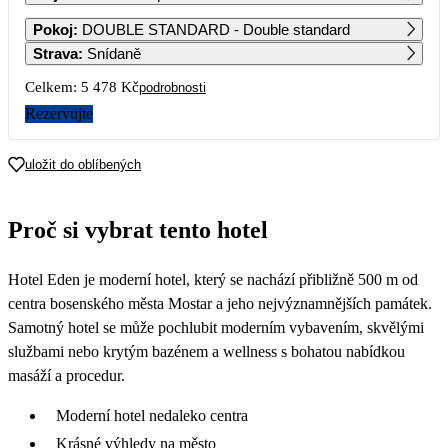
1
2
Pokoj
:
DOUBLE STANDARD - Double standard
Strava
:
Snídaně
3
4
5
6
7
8
9
Celkem:
5 478 Kč
podrobnosti
Rezervujte
10
11
12
13
14
15
16
uložit do oblíbených
17
18
19
20
21
22
23
Proč si vybrat tento hotel
24
25
26
27
28
29
30
2 739
Hotel Eden je moderní hotel, který se nachází přibližně 500 m od
31
2 739
centra bosenského města Mostar a jeho nejvýznamnějších památek.
Samotný hotel se může pochlubit moderním vybavením, skvělými
službami nebo krytým bazénem a wellness s bohatou nabídkou
masáží a procedur.
Moderní hotel nedaleko centra
Krásné výhledy na město