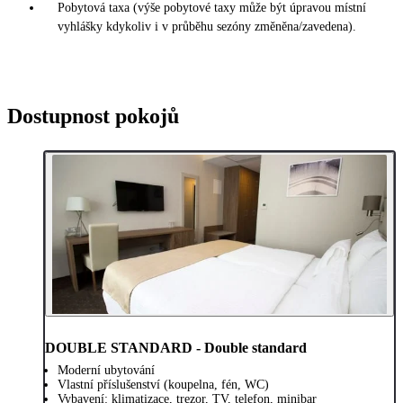
Pobytová taxa (výše pobytové taxy může být úpravou místní
vyhlášky kdykoliv i v průběhu sezóny změněna/zavedena).
Dostupnost pokojů
DOUBLE STANDARD - Double standard
Moderní ubytování
Vlastní příslušenství (koupelna, fén, WC)
Vybavení: klimatizace, trezor, TV, telefon, minibar