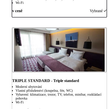
Wi-Fi
v ceně
Vybrané
TRIPLE STANDARD - Triple standard
Moderní ubytování
Vlastní příslušenství (koupelna, fén, WC)
Vybavení: klimatizace, trezor, TV, telefon, minibar, rozkládací
pohovka
Wi-Fi