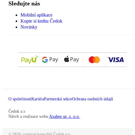
Sledujte nás
Mobilní aplikace
Kupte si knihu Čedok
Novinky
O společnosti
Kariéra
Partnerská sekce
Ochrana osobních údajů
Čedok a.s
Návrh a realizace webu
Axabee sp. z. o.o.
© 2026, cestovní kancelář Čedok a.s.