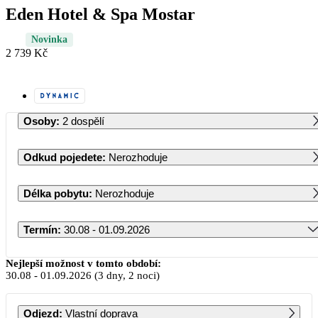
Eden Hotel & Spa Mostar
Novinka
2 739 Kč
Osoby
:
2 dospělí
Odkud pojedete
:
Nerozhoduje
Délka pobytu
:
Nerozhoduje
Termín
:
30.08 - 01.09.2026
Srpen 2026
Nejlepší možnost v tomto období:
30.08
-
01.09.2026
(3 dny, 2 noci)
PO
ÚT
ST
ČT
PÁ
SO
NE
Odjezd
:
Vlastní doprava