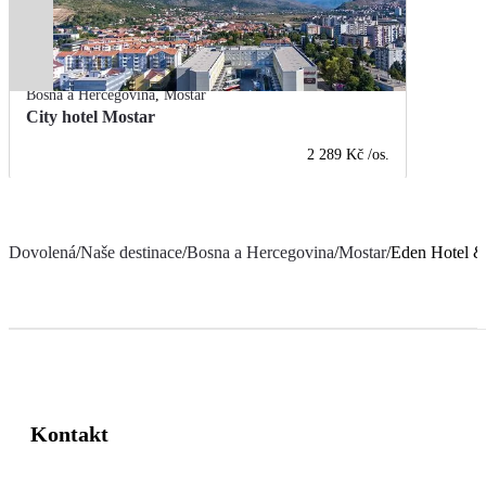
Bosna a Hercegovina
,
Mostar
City hotel Mostar
2 289 Kč
/os.
Dovolená
/
Naše destinace
/
Bosna a Hercegovina
/
Mostar
/
Eden Hotel &
Kontakt