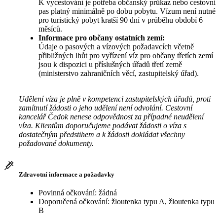
K vycestování je potřeba občanský průkaz nebo cestovní
pas platný minimálně po dobu pobytu. Vízum není nutné
pro turistický pobyt kratší 90 dní v průběhu období 6
měsíců.
Informace pro občany ostatních zemí:
Údaje o pasových a vízových požadavcích včetně
přibližných lhůt pro vyřízení víz pro občany třetích zemí
jsou k dispozici u příslušných úřadů třetí země
(ministerstvo zahraničních věcí, zastupitelský úřad).
Udělení víza je plně v kompetenci zastupitelských úřadů, proti
zamítnutí žádosti o jeho udělení není odvolání. Cestovní
kancelář Čedok nenese odpovědnost za případné neudělení
víza. Klientům doporučujeme podávat žádosti o víza s
dostatečným předstihem a k žádosti dokládat všechny
požadované dokumenty.
Zdravotní informace a požadavky
Povinná očkování: žádná
Doporučená očkování: žloutenka typu A, žloutenka typu
B