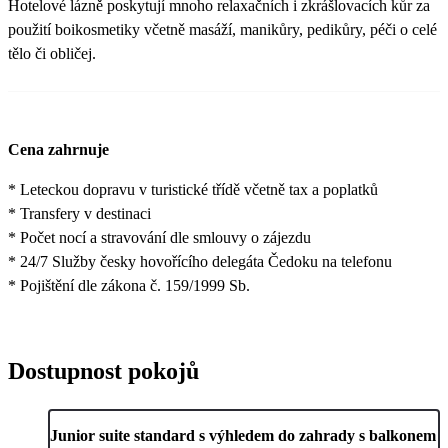
Hotelové lázně poskytují mnoho relaxačních i zkrášlovacích kůr za
použití boikosmetiky včetně masáží, manikůry, pedikůry, péči o celé
tělo či obličej.
Cena zahrnuje
* Leteckou dopravu v turistické třídě včetně tax a poplatků
* Transfery v destinaci
* Počet nocí a stravování dle smlouvy o zájezdu
* 24/7 Služby česky hovořícího delegáta Čedoku na telefonu
* Pojištění dle zákona č. 159/1999 Sb.
Dostupnost pokojů
Junior suite standard s výhledem do zahrady s balkonem