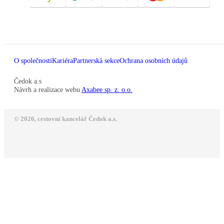
O společnosti
Kariéra
Partnerská sekce
Ochrana osobních údajů
Čedok a.s
Návrh a realizace webu
Axabee sp. z. o.o.
© 2026, cestovní kancelář Čedok a.s.