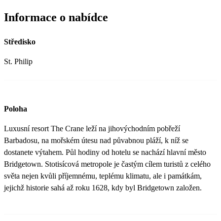
Informace o nabídce
Středisko
St. Philip
Poloha
Luxusní resort The Crane leží na jihovýchodním pobřeží
Barbadosu, na mořském útesu nad půvabnou pláží, k níž se
dostanete výtahem. Půl hodiny od hotelu se nachází hlavní město
Bridgetown. Stotisícová metropole je častým cílem turistů z celého
světa nejen kvůli příjemnému, teplému klimatu, ale i památkám,
jejichž historie sahá až roku 1628, kdy byl Bridgetown založen.