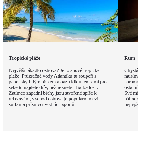
Tropické pláže
Rum
Největší lákadlo ostrova? Jeho snové tropické
Chystáte
pláže. Průzračné vody Atlantiku tu soupeří s
musíme v
panensky bílým pískem a oázu klidu jen sami pro
karamel
sebe tu najdete dřív, než řeknete "Barbados".
ostatní 
Zatímco západní břehy jsou stvořené spíše k
Své mist
relaxování, východ ostrova je populární mezi
náhodou
surfaři a příznivci vodních sportů.
nejlepší