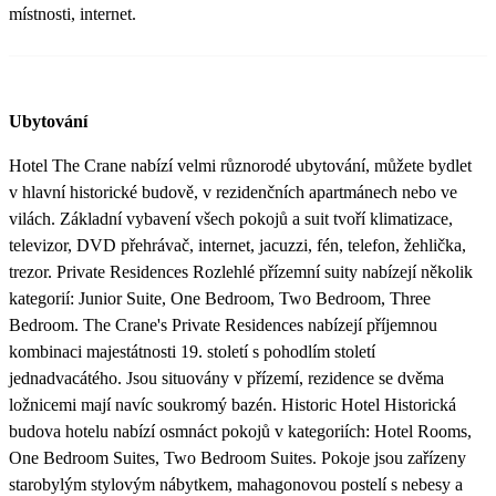
místnosti, internet.
Ubytování
Hotel The Crane nabízí velmi různorodé ubytování, můžete bydlet
v hlavní historické budově, v rezidenčních apartmánech nebo ve
vilách. Základní vybavení všech pokojů a suit tvoří klimatizace,
televizor, DVD přehrávač, internet, jacuzzi, fén, telefon, žehlička,
trezor. Private Residences Rozlehlé přízemní suity nabízejí několik
kategorií: Junior Suite, One Bedroom, Two Bedroom, Three
Bedroom. The Crane's Private Residences nabízejí příjemnou
kombinaci majestátnosti 19. století s pohodlím století
jednadvacátého. Jsou situovány v přízemí, rezidence se dvěma
ložnicemi mají navíc soukromý bazén. Historic Hotel Historická
budova hotelu nabízí osmnáct pokojů v kategoriích: Hotel Rooms,
One Bedroom Suites, Two Bedroom Suites. Pokoje jsou zařízeny
starobylým stylovým nábytkem, mahagonovou postelí s nebesy a