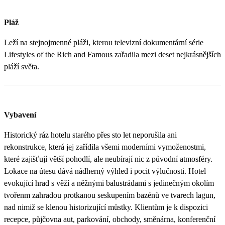
Pláž
Leží na stejnojmenné pláži, kterou televizní dokumentární série
Lifestyles of the Rich and Famous zařadila mezi deset nejkrásnějších
pláží světa.
Vybavení
Historický ráz hotelu starého přes sto let neporušila ani
rekonstrukce, která jej zařídila všemi moderními vymoženostmi,
které zajišťují větší pohodlí, ale neubírají nic z původní atmosféry.
Lokace na útesu dává nádherný výhled i pocit výlučnosti. Hotel
evokující hrad s věží a něžnými balustrádami s jedinečným okolím
tvořenm zahradou protkanou seskupením bazénů ve tvarech lagun,
nad nimiž se klenou historizující můstky. Klientům je k dispozici
recepce, půjčovna aut, parkování, obchody, směnárna, konferenční