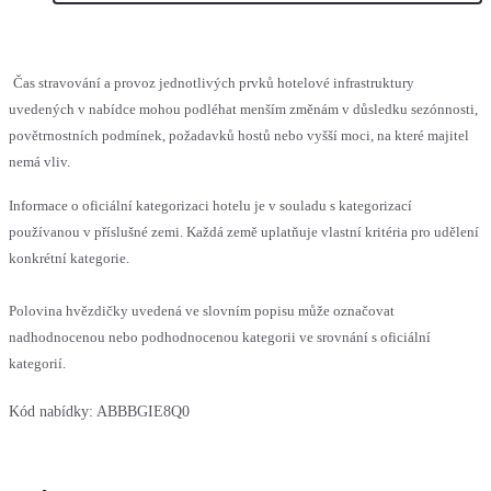
Čas stravování a provoz jednotlivých prvků hotelové infrastruktury
uvedených v nabídce mohou podléhat menším změnám v důsledku sezónnosti,
povětrnostních podmínek, požadavků hostů nebo vyšší moci, na které majitel
nemá vliv.
Informace o oficiální kategorizaci hotelu je v souladu s kategorizací
používanou v příslušné zemi. Každá země uplatňuje vlastní kritéria pro udělení
konkrétní kategorie.
Polovina hvězdičky uvedená ve slovním popisu může označovat
nadhodnocenou nebo podhodnocenou kategorii ve srovnání s oficiální
kategorií.
Kód nabídky:
ABBBGIE8Q0