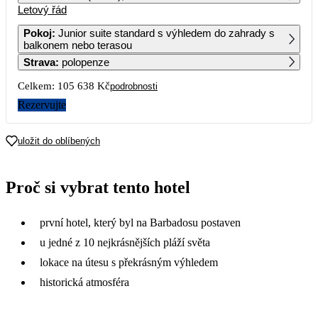
Letový řád
1
2
3
4
52 819
83 389
Pokoj
:
Junior suite standard s výhledem do zahrady s
balkonem nebo terasou
5
6
7
8
9
10
11
Strava
:
polopenze
65 369
54 599
52 819
73 729
Celkem:
105 638 Kč
podrobnosti
12
13
14
15
16
17
18
84 769
66 249
71 549
Rezervujte
19
20
21
22
23
24
25
uložit do oblíbených
26
27
28
29
30
31
Proč si vybrat tento hotel
první hotel, který byl na Barbadosu postaven
u jedné z 10 nejkrásnějších pláží světa
lokace na útesu s překrásným výhledem
historická atmosféra