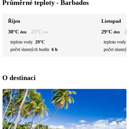
Průměrné teploty - Barbados
Říjen
Listopad
30
°C
25
°C
29
°C
2
den
noc
den
teplota vody
29°C
teplota vody
počet slunných hodin
6 h
počet slunnýc
O destinaci