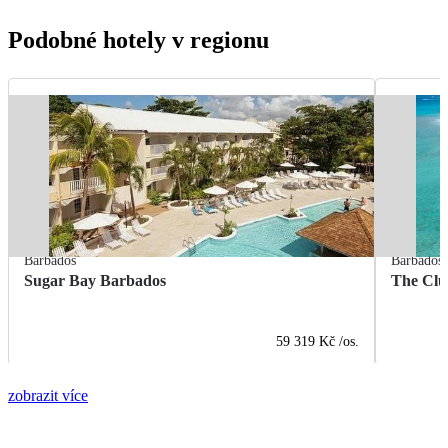
Podobné hotely v regionu
Barbados
Barbados
Sugar Bay Barbados
The Clu
59 319 Kč
/os.
zobrazit více