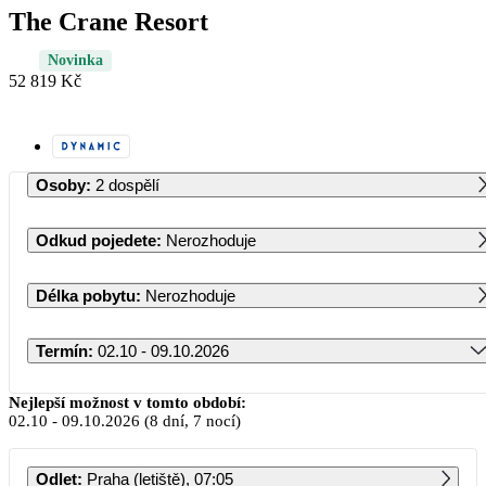
The Crane Resort
Novinka
52 819 Kč
Osoby
:
2 dospělí
Odkud pojedete
:
Nerozhoduje
Délka pobytu
:
Nerozhoduje
Termín
:
02.10 - 09.10.2026
Říjen 2026
Nejlepší možnost v tomto období:
02.10
-
09.10.2026
(8 dní, 7 nocí)
PO
ÚT
ST
ČT
PÁ
SO
NE
Odlet
:
Praha (letiště), 07:05