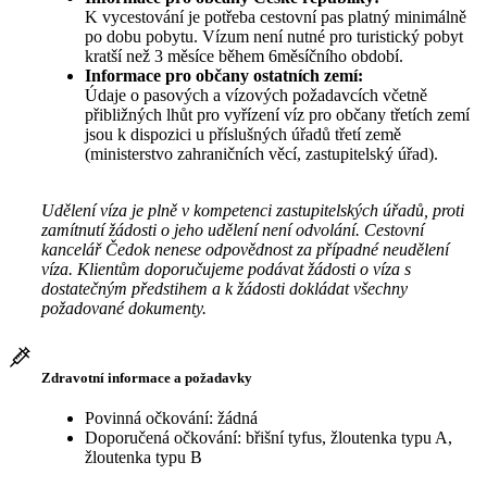
K vycestování je potřeba cestovní pas platný minimálně
po dobu pobytu. Vízum není nutné pro turistický pobyt
kratší než 3 měsíce během 6měsíčního období.
Informace pro občany ostatních zemí:
Údaje o pasových a vízových požadavcích včetně
přibližných lhůt pro vyřízení víz pro občany třetích zemí
jsou k dispozici u příslušných úřadů třetí země
(ministerstvo zahraničních věcí, zastupitelský úřad).
Udělení víza je plně v kompetenci zastupitelských úřadů, proti
zamítnutí žádosti o jeho udělení není odvolání. Cestovní
kancelář Čedok nenese odpovědnost za případné neudělení
víza. Klientům doporučujeme podávat žádosti o víza s
dostatečným předstihem a k žádosti dokládat všechny
požadované dokumenty.
Zdravotní informace a požadavky
Povinná očkování: žádná
Doporučená očkování: břišní tyfus, žloutenka typu A,
žloutenka typu B