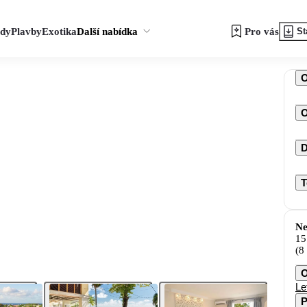
zdy
Plavby
Exotika
Další nabídka
Pro vás
St
O
D
T
Ne
15
(8
O
Le
P