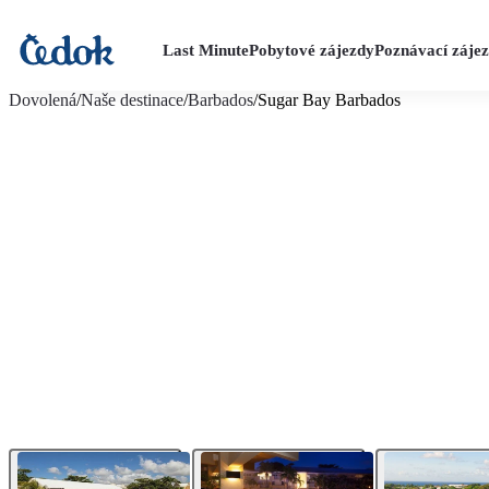
Last Minute
Pobytové zájezdy
Poznávací záje
více fotografií (13)
Dovolená
/
Naše destinace
/
Barbados
/
Sugar Bay Barbados