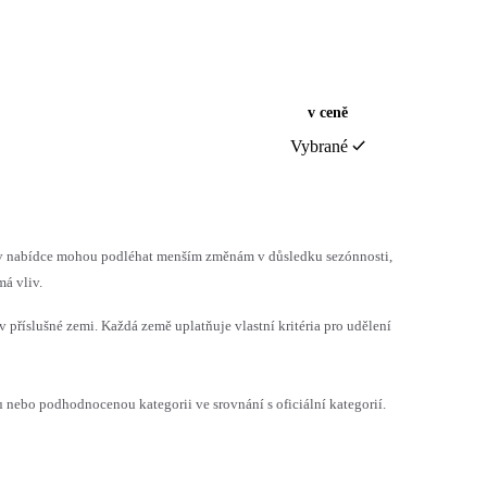
v ceně
Vybrané
h v nabídce mohou podléhat menším změnám v důsledku sezónnosti,
á vliv.
v příslušné zemi. Každá země uplatňuje vlastní kritéria pro udělení
ebo podhodnocenou kategorii ve srovnání s oficiální kategorií.