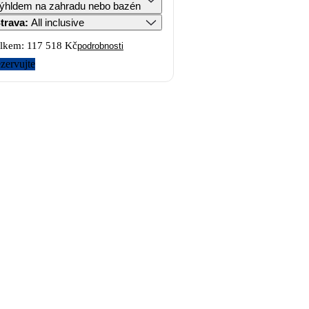
ýhldem na zahradu nebo bazén
trava
:
All inclusive
lkem:
117 518 Kč
podrobnosti
zervujte