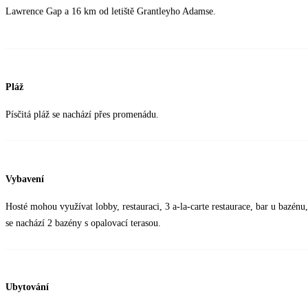
Lawrence Gap a 16 km od letiště Grantleyho Adamse.
Pláž
Písčitá pláž se nachází přes promenádu.
Vybavení
Hosté mohou využívat lobby, restauraci, 3 a-la-carte restaurace, bar u bazé
se nachází 2 bazény s opalovací terasou.
Ubytování