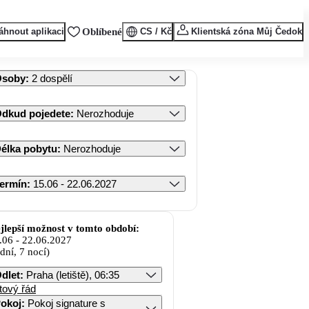
áhnout aplikaci
Oblíbené
CS / Kč
Klientská zóna Můj Čedok
Osoby
:
2 dospělí
dkud pojedete
:
Nerozhoduje
élka pobytu
:
Nerozhoduje
ermín
:
15.06 - 22.06.2027
jlepší možnost v tomto období:
.06
-
22.06.2027
 dní, 7 nocí)
dlet
:
Praha (letiště), 06:35
tový řád
okoj
:
Pokoj signature s