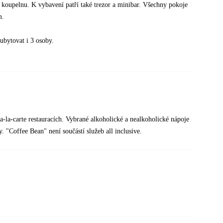
a koupelnu. K vybavení patří také trezor a minibar. Všechny pokoje
em.
ubytovat i 3 osoby.
a-la-carte restauracích. Vybrané alkoholické a nealkoholické nápoje
. "Coffee Bean" není součástí služeb all inclusive.