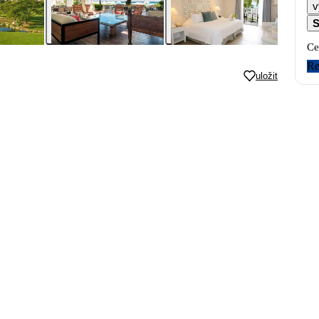
v
S
Ce
Re
uložit