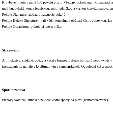
K vybavení hotelu patří 138 pokojů a suit. Všechny pokoje mají klimatizaci 
mají kuchyňský kout s ledničkou, mini ledničkou a varnou konvicí/kávovar
Pokoje Signature: základní kategorie pokojů
Pokoje Deluxe Signature: mají větší koupelnu a obývací část s pohovkou, lze 
Pokoje Oceanfront: pokoje přímo u pláže.
Stravování
All inclusive: snídaně, obědy a večeře formou bufetových stolů nebo výběr v 
(nevztahuje se na láhve kvalitních vín a šampaňského). Odpolední čaj a snacky
Sport a zábava
Plážový volejbal, fitness a některé vodní sporty na pláži (nemotorizované)