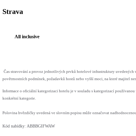
Strava
All inclusive
Čas stravování a provoz jednotlivých prvků hotelové infrastruktury uvedenýc
povětrnostních podmínek, požadavků hostů nebo vyšší moci, na které majitel nem
Informace o oficiální kategorizaci hotelu je v souladu s kategorizací používanou 
konkrétní kategorie.
Polovina hvězdičky uvedená ve slovním popisu může označovat nadhodnocenou n
Kód nabídky:
ABBBGIFWAW