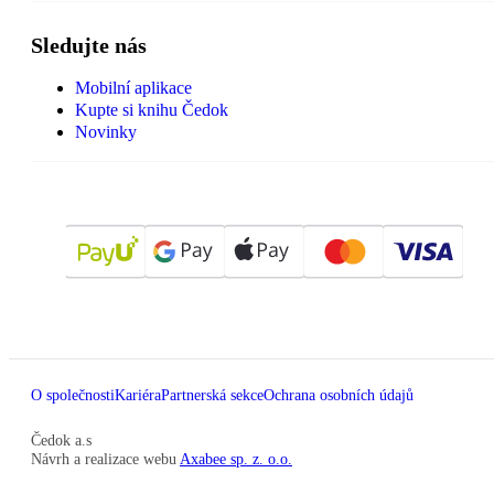
Sledujte nás
Mobilní aplikace
Kupte si knihu Čedok
Novinky
O společnosti
Kariéra
Partnerská sekce
Ochrana osobních údajů
Čedok a.s
Návrh a realizace webu
Axabee sp. z. o.o.