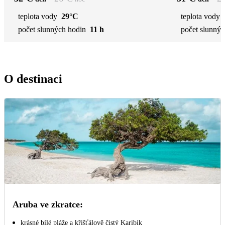
teplota vody
29°C
teplota vody
počet slunných hodin
11 h
počet slunnýc
O destinaci
Aruba ve zkratce:
krásné bílé pláže a křišťálově čistý Karibik