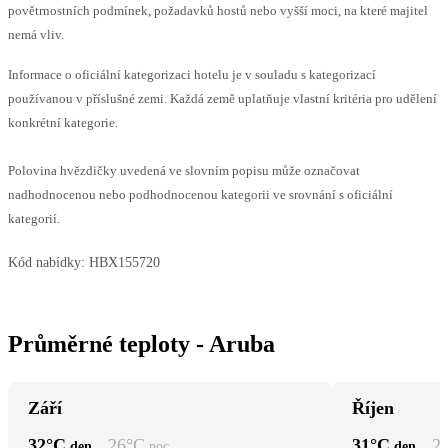
povětrnostních podmínek, požadavků hostů nebo vyšší moci, na které majitel
nemá vliv.
Informace o oficiální kategorizaci hotelu je v souladu s kategorizací
používanou v příslušné zemi. Každá země uplatňuje vlastní kritéria pro udělení
konkrétní kategorie.
Polovina hvězdičky uvedená ve slovním popisu může označovat
nadhodnocenou nebo podhodnocenou kategorii ve srovnání s oficiální
kategorií.
Kód nabídky:
HBX155720
Průměrné teploty - Aruba
Září
Říjen
32
°C
26
°C
31
°C
2
den
noc
den