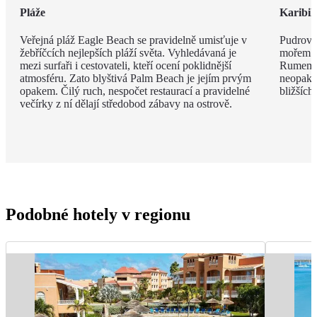
Pláže
Karibi
Veřejná pláž Eagle Beach se pravidelně umisťuje v
Pudrově
žebříčcích nejlepších pláží světa. Vyhledávaná je
mořem a 
mezi surfaři i cestovateli, kteří ocení poklidnější
Rumem a
atmosféru. Zato blyštivá Palm Beach je jejím prvým
neopako
opakem. Čilý ruch, nespočet restaurací a pravidelné
bližších
večírky z ní dělají středobod zábavy na ostrově.
Podobné hotely v regionu