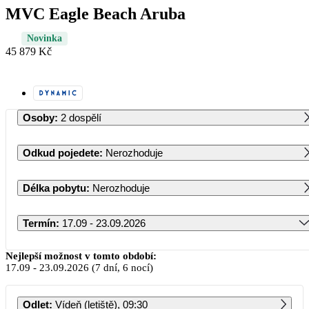
MVC Eagle Beach Aruba
Novinka
45 879 Kč
Osoby
:
2 dospělí
Odkud pojedete
:
Nerozhoduje
Délka pobytu
:
Nerozhoduje
Termín
:
17.09 - 23.09.2026
Září 2026
Nejlepší možnost v tomto období:
17.09
-
23.09.2026
(7 dní, 6 nocí)
PO
ÚT
ST
ČT
PÁ
SO
NE
Odlet
:
Vídeň (letiště), 09:30