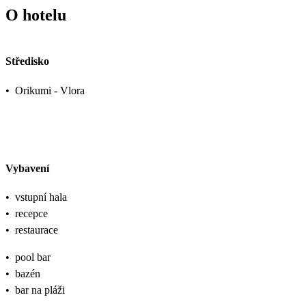
O hotelu
Středisko
•
Orikumi - Vlora
Vybavení
•
vstupní hala
•
recepce
•
restaurace
•
pool bar
•
bazén
•
bar na pláži