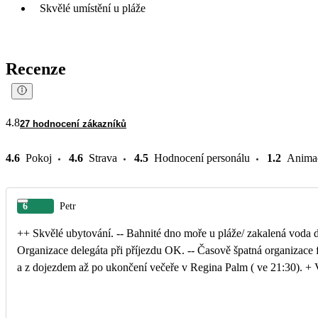
Skvělé umístění u pláže
Recenze
4.8
27 hodnocení zákazníků
4.6
Pokoj
4.6
Strava
4.5
Hodnocení personálu
1.2
Anima
6
Petr
++ Skvělé ubytování. -- Bahnité dno moře u pláže/ zakalená voda desítky metrů od břehu. Po kilometru na obě strany písčité dno s čistým mořem +
Organizace delegáta při příjezdu OK. -- Časově špatná organizace fakultativního výletu do Gjirokastry se čtyři hodiny(!) trvající cestou zpět do hotelu