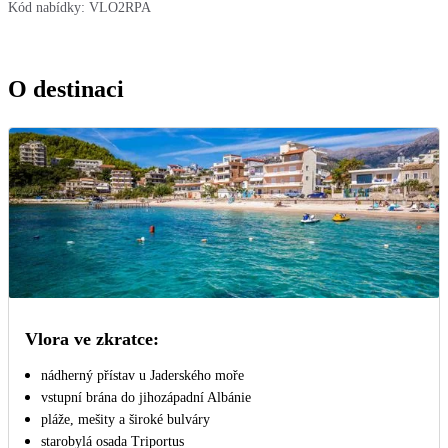
Kód nabídky:
VLO2RPA
O destinaci
Vlora ve zkratce:
nádherný přístav u Jaderského moře
vstupní brána do jihozápadní Albánie
pláže, mešity a široké bulváry
starobylá osada Triportus