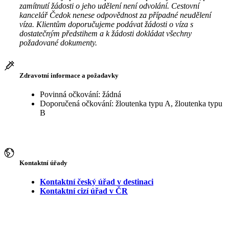
zamítnutí žádosti o jeho udělení není odvolání. Cestovní
kancelář Čedok nenese odpovědnost za případné neudělení
víza. Klientům doporučujeme podávat žádosti o víza s
dostatečným předstihem a k žádosti dokládat všechny
požadované dokumenty.
Zdravotní informace a požadavky
Povinná očkování: žádná
Doporučená očkování: žloutenka typu A, žloutenka typu
B
Kontaktní úřady
Kontaktní český úřad v destinaci
Kontaktní cizí úřad v ČR