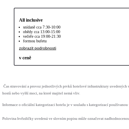
All inclusive
snídaně cca 7:30-10:00
obědy cca 13:00-15:00
večeře cca 19:00-21:30
formou bufetu
zobrazit podrobnosti
v ceně
Čas stravování a provoz jednotlivých prvků hotelové infrastruktury uvedený
hostů nebo vyšší moci, na které majitel nemá vliv.
Informace o oficiální kategorizaci hotelu je v souladu s kategorizací používanou 
Polovina hvězdičky uvedená ve slovním popisu může označovat nadhodnocenou n