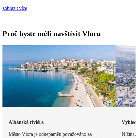
zobrazit více
Proč byste měli navštívit Vloru
Albánská riviéra
Výhled
Město Vlora je odnepaměti považováno za
Nížina, 