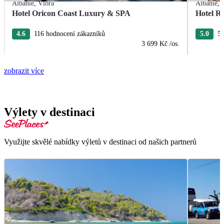
Albánie
,
Vlora
Albánie
,
Hotel Oricon Coast Luxury & SPA
Hotel R
4.6
116 hodnocení zákazníků
5.0
52
3 699 Kč
/os.
zobrazit více
Výlety v destinaci
Využijte skvělé nabídky výletů v destinaci od našich partnerů