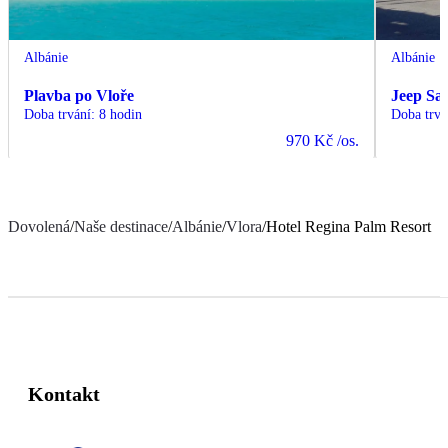
Albánie
Albánie
Plavba po Vloře
Jeep Saf
Doba trvání
:
8 hodin
Doba trvá
970 Kč
/os.
Dovolená
/
Naše destinace
/
Albánie
/
Vlora
/
Hotel Regina Palm Resort
Kontakt