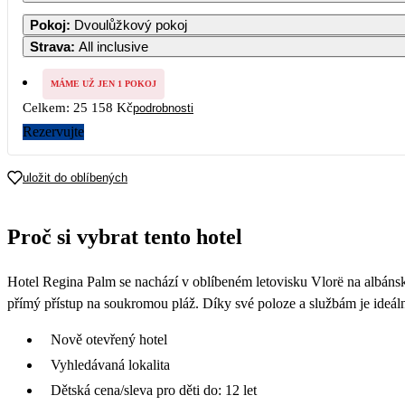
Pokoj
:
Dvoulůžkový pokoj
Strava
:
All inclusive
3
MÁME UŽ JEN 1 POKOJ
Celkem:
25 158 Kč
podrobnosti
10
Rezervujte
17
17 599
uložit do oblíbených
24
17 599
Proč si vybrat tento hotel
31
22 190
Hotel Regina Palm se nachází v oblíbeném letovisku Vlorë na albánské
přímý přístup na soukromou pláž. Díky své poloze a službám je ideáln
Nově otevřený hotel
Vyhledávaná lokalita
Dětská cena/sleva pro děti do: 12 let