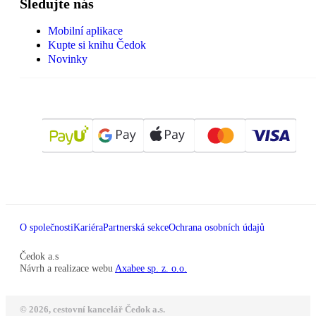
Sledujte nás
Mobilní aplikace
Kupte si knihu Čedok
Novinky
O společnosti
Kariéra
Partnerská sekce
Ochrana osobních údajů
Čedok a.s
Návrh a realizace webu
Axabee sp. z. o.o.
© 2026, cestovní kancelář Čedok a.s.