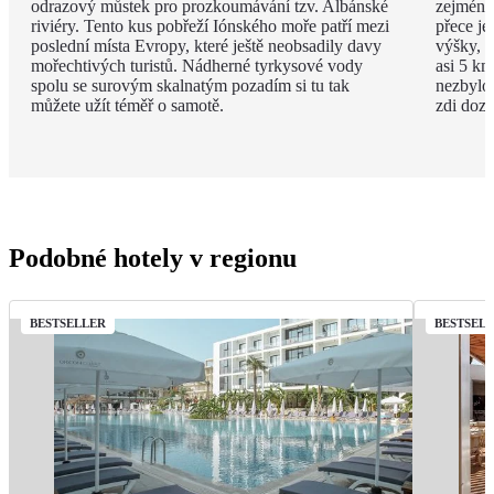
odrazový můstek pro prozkoumávání tzv. Albánské
zejména
riviéry. Tento kus pobřeží Iónského moře patří mezi
přece je
poslední místa Evropy, které ještě neobsadily davy
výšky, v
mořechtivých turistů. Nádherné tyrkysové vody
asi 5 km
spolu se surovým skalnatým pozadím si tu tak
nezbylo
můžete užít téměř o samotě.
zdi doza
Podobné hotely v regionu
BESTSELLER
BESTSEL