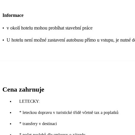
Informace
•
v okolí hotelu mohou probíhat stavební práce
•
U hotelu není možné zastavení autobusu přímo u vstupu, je nutné do
Cena zahrnuje
LETECKY:
* leteckou dopravu v turistické třídě včetně tax a poplatků
* transfery v destinaci
* počet noclehů dle smlouvy o zájezdu