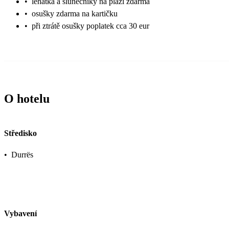
•
lehátka a slunečníky na pláži zdarma
•
osušky zdarma na kartičku
•
při ztrátě osušky poplatek cca 30 eur
O hotelu
Středisko
•
Durrës
Vybavení