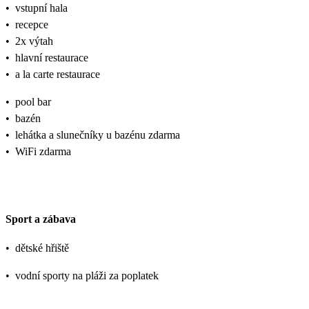
•
vstupní hala
•
recepce
•
2x výtah
•
hlavní restaurace
•
a la carte restaurace
•
pool bar
•
bazén
•
lehátka a slunečníky u bazénu zdarma
•
WiFi zdarma
Sport a zábava
•
dětské hřiště
•
vodní sporty na pláži za poplatek