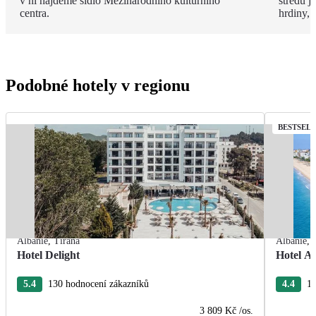
v ní najdeme sídlo Mezinárodního kulturního
středu 
centra.
hrdiny,
Podobné hotely v regionu
BESTSEL
Albánie
,
Tirana
Albánie
,
Hotel Delight
Hotel A
5.4
130 hodnocení zákazníků
4.4
17
3 809 Kč
/os.