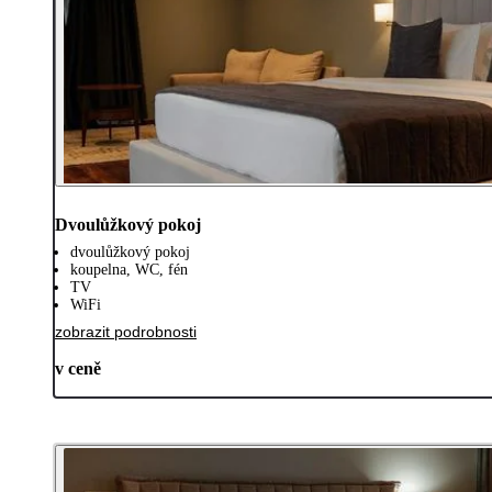
Dvoulůžkový pokoj
dvoulůžkový pokoj
koupelna, WC, fén
TV
WiFi
zobrazit podrobnosti
v ceně