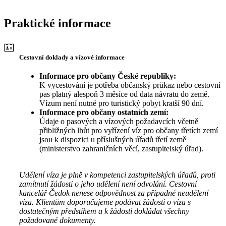
Praktické informace
Cestovní doklady a vízové informace
Informace pro občany České republiky:
K vycestování je potřeba občanský průkaz nebo cestovní
pas platný alespoň 3 měsíce od data návratu do země.
Vízum není nutné pro turistický pobyt kratší 90 dní.
Informace pro občany ostatních zemí:
Údaje o pasových a vízových požadavcích včetně
přibližných lhůt pro vyřízení víz pro občany třetích zemí
jsou k dispozici u příslušných úřadů třetí země
(ministerstvo zahraničních věcí, zastupitelský úřad).
Udělení víza je plně v kompetenci zastupitelských úřadů, proti
zamítnutí žádosti o jeho udělení není odvolání. Cestovní
kancelář Čedok nenese odpovědnost za případné neudělení
víza. Klientům doporučujeme podávat žádosti o víza s
dostatečným předstihem a k žádosti dokládat všechny
požadované dokumenty.