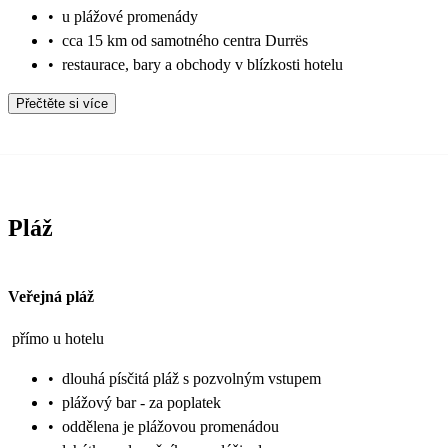
•
u plážové promenády
•
cca 15 km od samotného centra Durrës
•
restaurace, bary a obchody v blízkosti hotelu
Přečtěte si více
Pláž
Veřejná pláž
přímo u hotelu
•
dlouhá písčitá pláž s pozvolným vstupem
•
plážový bar - za poplatek
•
oddělena je plážovou promenádou