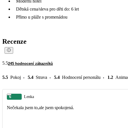
Moderní hotel
Dětská cena/sleva pro děti do: 6 let
Přímo u pláže s promenádou
Recenze
5.5
245 hodnocení zákazníků
5.5
Pokoj
5.4
Strava
5.4
Hodnocení personálu
1.2
Anima
6
Lenka
Nečekala jsem to,ale jsem spokojená.