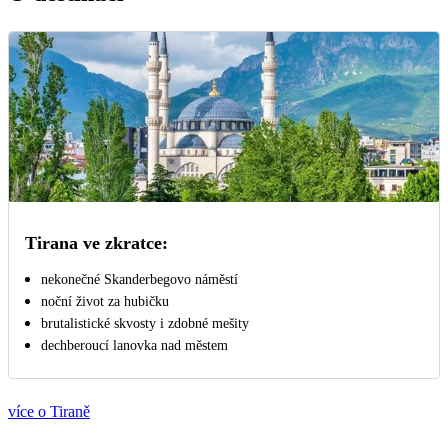
Tirana ve zkratce:
nekonečné Skanderbegovo náměstí
noční život za hubičku
brutalistické skvosty i zdobné mešity
dechberoucí lanovka nad městem
více o Tiraně