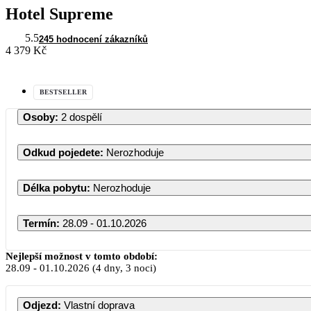
Hotel Supreme
5.5
245 hodnocení zákazníků
4 379 Kč
BESTSELLER
Osoby
:
2 dospělí
Odkud pojedete
:
Nerozhoduje
Délka pobytu
:
Nerozhoduje
Termín
:
28.09 - 01.10.2026
Září 2026
Nejlepší možnost v tomto období:
28.09
-
01.10.2026
(4 dny, 3 noci)
PO
ÚT
ST
ČT
PÁ
S
Odjezd
:
Vlastní doprava