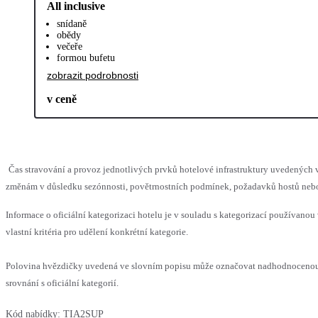
All inclusive
snídaně
obědy
večeře
formou bufetu
zobrazit podrobnosti
v ceně
Čas stravování a provoz jednotlivých prvků hotelové infrastruktury uvedenýc
změnám v důsledku sezónnosti, povětrnostních podmínek, požadavků hostů nebo v
Informace o oficiální kategorizaci hotelu je v souladu s kategorizací používanou
vlastní kritéria pro udělení konkrétní kategorie.
Polovina hvězdičky uvedená ve slovním popisu může označovat nadhodnoceno
srovnání s oficiální kategorií.
Kód nabídky:
TIA2SUP