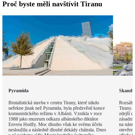
Proč byste měli navštívit Tiranu
Pyramida
Skande
Brutalistická stavba v centru Tirany, které nikdo
Rozsáhl
neřekne jinak než Pyramida, byla předzvěstí konce
Tirany. 
komunistického režimu v Albánii. Vznikla v roce
zdejší d
1988 jako muzeum odkazu albánského diktátor
zásadní
Envera Hodžy. Moc dlouho však ke svému účelu
na náměs
nesloužila a následně dlouhé dekády chátrala. Dnes
otevřen