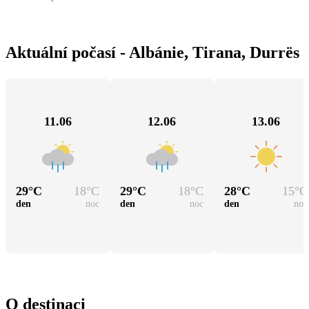
Aktuální počasí - Albánie, Tirana, Durrës
11.06
12.06
13.06
29
°C
18
°C
29
°C
18
°C
28
°C
15
°C
den
noc
den
noc
den
noc
O destinaci