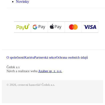
Novinky
O společnosti
Kariéra
Partnerská sekce
Ochrana osobních údajů
Čedok a.s
Návrh a realizace webu
Axabee sp. z. o.o.
© 2026, cestovní kancelář Čedok a.s.