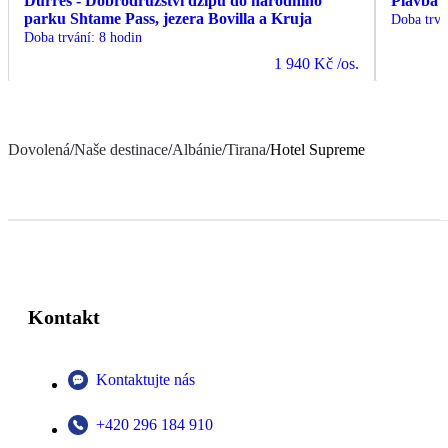
Durres - Dobrodružství džípu do národního
Plavba 
parku Shtame Pass, jezera Bovilla a Kruja
Doba trvá
Doba trvání
:
8 hodin
1 940 Kč
/os.
Dovolená
/
Naše destinace
/
Albánie
/
Tirana
/
Hotel Supreme
Kontakt
Kontaktujte nás
+420 296 184 910