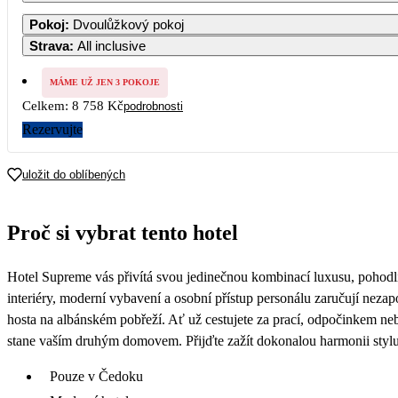
1
2
3
4
Pokoj
:
Dvoulůžkový pokoj
15 489
Strava
:
All inclusive
7
8
9
10
11
1
15 489
15 489
MÁME UŽ JEN 3 POKOJE
Celkem:
8 758 Kč
podrobnosti
14
15
16
17
18
1
15 489
15 489
Rezervujte
21
22
23
24
25
2
14 739
8 099
uložit do oblíbených
28
29
30
4 379
Proč si vybrat tento hotel
Hotel Supreme vás přivítá svou jedinečnou kombinací luxusu, pohodlí 
interiéry, moderní vybavení a osobní přístup personálu zaručují nez
hosta na albánském pobřeží. Ať už cestujete za prací, odpočinkem n
stane vaším druhým domovem. Přijďte zažít dokonalou harmonii stylu 
Pouze v Čedoku