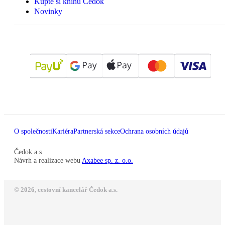
Kupte si knihu Čedok
Novinky
O společnosti
Kariéra
Partnerská sekce
Ochrana osobních údajů
Čedok a.s
Návrh a realizace webu
Axabee sp. z. o.o.
© 2026, cestovní kancelář Čedok a.s.