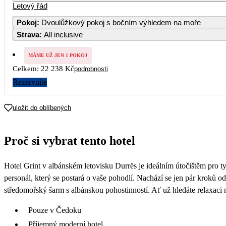
Letový řád
Pokoj
:
Dvoulůžkový pokoj s bočním výhledem na moře
Strava
:
All inclusive
MÁME UŽ JEN 1 POKOJ
Celkem:
22 238 Kč
podrobnosti
Rezervujte
uložit do oblíbených
Proč si vybrat tento hotel
Hotel Grint v albánském letovisku Durrës je ideálním útočištěm pro t
personál, který se postará o vaše pohodlí. Nachází se jen pár kroků od
středomořský šarm s albánskou pohostinností. Ať už hledáte relaxaci
Pouze v Čedoku
Příjemný moderní hotel