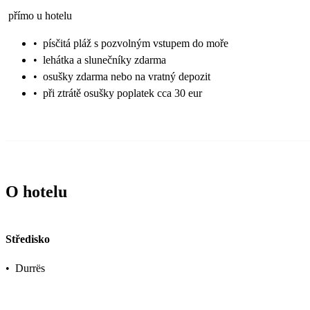
přímo u hotelu
•
písčitá pláž s pozvolným vstupem do moře
•
lehátka a slunečníky zdarma
•
osušky zdarma nebo na vratný depozit
•
při ztrátě osušky poplatek cca 30 eur
O hotelu
Středisko
•
Durrës