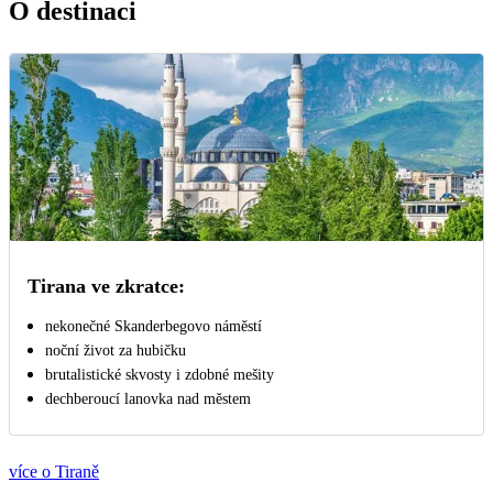
O destinaci
Tirana ve zkratce:
nekonečné Skanderbegovo náměstí
noční život za hubičku
brutalistické skvosty i zdobné mešity
dechberoucí lanovka nad městem
více o Tiraně