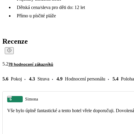
Dětská cena/sleva pro děti do: 12 let
Přímo u písčité pláže
Recenze
5.2
78 hodnocení zákazníků
5.6
Pokoj
4.3
Strava
4.9
Hodnocení personálu
5.4
Poloha
6
Simona
Vše bylo úplně fantastické a tento hotel vřele doporučuji. Dovolená