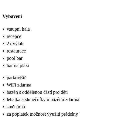
Vybavení
•
vstupní hala
•
recepce
•
2x výtah
•
restaurace
•
pool bar
•
bar na pláži
•
parkoviště
•
WiFi zdarma
•
bazén s oddělenou částí pro děti
•
lehátka a slunečníky u bazénu zdarma
•
směnárna
•
za poplatek možnost využití prádelny