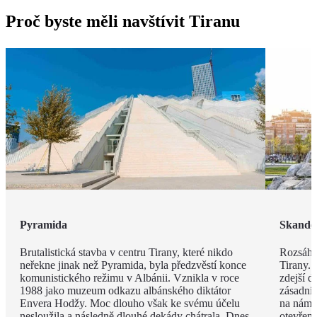
Proč byste měli navštívit Tiranu
Pyramida
Skande
Brutalistická stavba v centru Tirany, které nikdo
Rozsáhl
neřekne jinak než Pyramida, byla předzvěstí konce
Tirany. 
komunistického režimu v Albánii. Vznikla v roce
zdejší d
1988 jako muzeum odkazu albánského diktátor
zásadní
Envera Hodžy. Moc dlouho však ke svému účelu
na náměs
nesloužila a následně dlouhé dekády chátrala. Dnes
otevřen