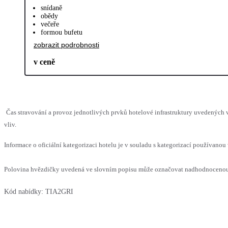
snídaně
obědy
večeře
formou bufetu
zobrazit podrobnosti
v ceně
Čas stravování a provoz jednotlivých prvků hotelové infrastruktury uvedenýc
vliv.
Informace o oficiální kategorizaci hotelu je v souladu s kategorizací používanou 
Polovina hvězdičky uvedená ve slovním popisu může označovat nadhodnocenou n
Kód nabídky:
TIA2GRI