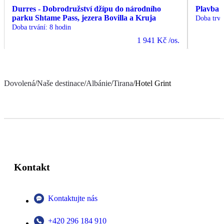
Durres - Dobrodružství džípu do národního
Plavba 
parku Shtame Pass, jezera Bovilla a Kruja
Doba trvá
Doba trvání
:
8 hodin
1 941 Kč
/os.
Dovolená
/
Naše destinace
/
Albánie
/
Tirana
/
Hotel Grint
Kontakt
Kontaktujte nás
+420 296 184 910