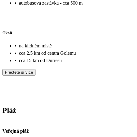
•
autobusová zastávka - cca 500 m
Okolí
•
na klidném místě
•
cca 2,5 km od centra Golemu
•
cca 15 km od Durrësu
Přečtěte si více
Pláž
Veřejná pláž