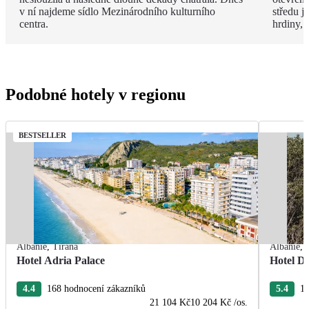
v ní najdeme sídlo Mezinárodního kulturního
středu 
centra.
hrdiny,
Podobné hotely v regionu
BESTSELLER
Albánie
,
Tirana
Albánie
,
Hotel Adria Palace
Hotel De
4.4
168 hodnocení zákazníků
5.4
13
21 104 Kč
10 204 Kč
/os.