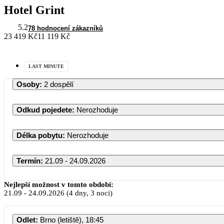
Hotel Grint
5.2
78 hodnocení zákazníků
23 419 Kč
11 119 Kč
LAST MINUTE
Osoby
:
2 dospělí
Odkud pojedete
:
Nerozhoduje
Délka pobytu
:
Nerozhoduje
Termín
:
21.09 - 24.09.2026
Nejlepší možnost v tomto období:
21.09
-
24.09.2026
(4 dny, 3 noci)
Odlet
:
Brno (letiště), 18:45