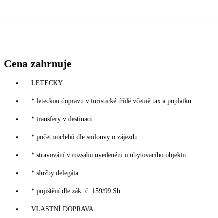
Cena zahrnuje
LETECKY:
* leteckou dopravu v turistické třídě včetně tax a poplatků
* transfery v destinaci
* počet noclehů dle smlouvy o zájezdu
* stravování v rozsahu uvedeném u ubytovacího objektu
* služby delegáta
* pojištění dle zák. č. 159/99 Sb.
VLASTNÍ DOPRAVA: