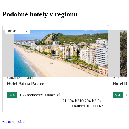
Podobné hotely v regionu
BESTSELLER
Albánie
,
Tirana
Albánie
,
Hotel Adria Palace
Hotel De
4.4
166 hodnocení zákazníků
5.4
13
21 104 Kč
10 204 Kč
/os.
Ušetřete
10 900 Kč
zobrazit více