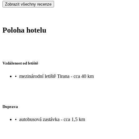
Zobrazit všechny recenze
Poloha hotelu
Vzdálenost od letiště
•
mezinárodní letiště Tirana - cca 40 km
Doprava
•
autobusová zastávka - cca 1,5 km