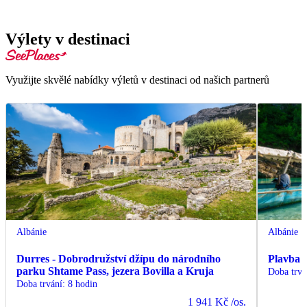
Výlety v destinaci
Využijte skvělé nabídky výletů v destinaci od našich partnerů
Albánie
Albánie
Durres - Dobrodružství džípu do národního
Plavba 
parku Shtame Pass, jezera Bovilla a Kruja
Doba trvá
Doba trvání
:
8 hodin
1 941 Kč
/os.