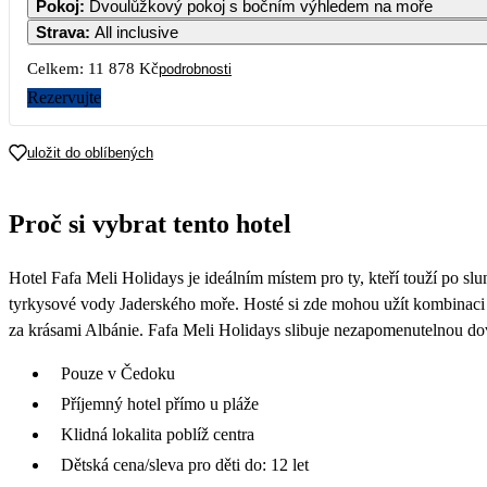
Pokoj
:
Dvoulůžkový pokoj s bočním výhledem na moře
Strava
:
All inclusive
Celkem:
11 878 Kč
podrobnosti
Rezervujte
uložit do oblíbených
Proč si vybrat tento hotel
Hotel Fafa Meli Holidays je ideálním místem pro ty, kteří touží po s
tyrkysové vody Jaderského moře. Hosté si zde mohou užít kombinaci
za krásami Albánie. Fafa Meli Holidays slibuje nezapomenutelnou dovol
Pouze v Čedoku
Příjemný hotel přímo u pláže
Klidná lokalita poblíž centra
Dětská cena/sleva pro děti do: 12 let