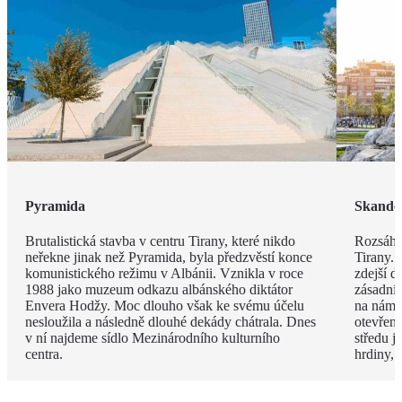
Pyramida
Skande
Brutalistická stavba v centru Tirany, které nikdo
Rozsáhl
neřekne jinak než Pyramida, byla předzvěstí konce
Tirany. 
komunistického režimu v Albánii. Vznikla v roce
zdejší d
1988 jako muzeum odkazu albánského diktátor
zásadní
Envera Hodžy. Moc dlouho však ke svému účelu
na náměs
nesloužila a následně dlouhé dekády chátrala. Dnes
otevřen
v ní najdeme sídlo Mezinárodního kulturního
středu 
centra.
hrdiny,