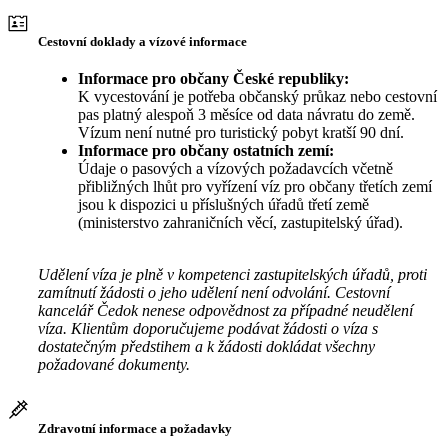
Cestovní doklady a vízové informace
Informace pro občany České republiky:
K vycestování je potřeba občanský průkaz nebo cestovní
pas platný alespoň 3 měsíce od data návratu do země.
Vízum není nutné pro turistický pobyt kratší 90 dní.
Informace pro občany ostatních zemí:
Údaje o pasových a vízových požadavcích včetně
přibližných lhůt pro vyřízení víz pro občany třetích zemí
jsou k dispozici u příslušných úřadů třetí země
(ministerstvo zahraničních věcí, zastupitelský úřad).
Udělení víza je plně v kompetenci zastupitelských úřadů, proti
zamítnutí žádosti o jeho udělení není odvolání. Cestovní
kancelář Čedok nenese odpovědnost za případné neudělení
víza. Klientům doporučujeme podávat žádosti o víza s
dostatečným předstihem a k žádosti dokládat všechny
požadované dokumenty.
Zdravotní informace a požadavky