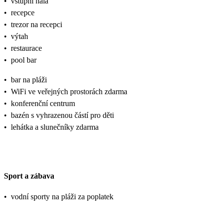
•
vstupní hala
•
recepce
•
trezor na recepci
•
výtah
•
restaurace
•
pool bar
•
bar na pláži
•
WiFi ve veřejných prostorách zdarma
•
konferenční centrum
•
bazén s vyhrazenou částí pro děti
•
lehátka a slunečníky zdarma
Sport a zábava
•
vodní sporty na pláži za poplatek