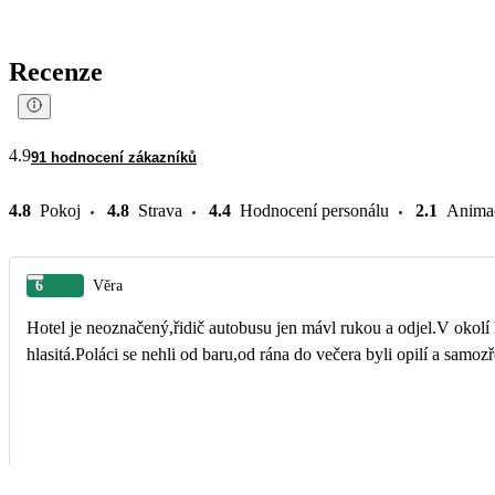
Recenze
4.9
91 hodnocení zákazníků
4.8
Pokoj
4.8
Strava
4.4
Hodnocení personálu
2.1
Anima
6
Věra
Hotel je neoznačený,řidič autobusu jen mávl rukou a odjel.V okolí
hlasitá.Poláci se nehli od baru,od rána do večera byli opilí a samo