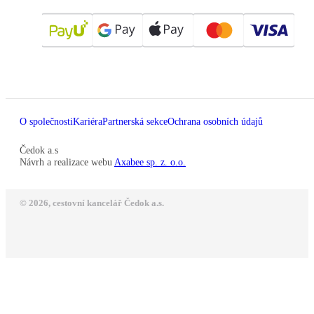
O společnosti
Kariéra
Partnerská sekce
Ochrana osobních údajů
Čedok a.s
Návrh a realizace webu
Axabee sp. z. o.o.
© 2026, cestovní kancelář Čedok a.s.