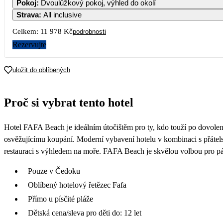
Pokoj
:
Dvoulůžkový pokoj, výhled do okolí
Strava
:
All inclusive
Celkem:
11 978 Kč
podrobnosti
Rezervujte
uložit do oblíbených
Proč si vybrat tento hotel
Hotel FAFA Beach je ideálním útočištěm pro ty, kdo touží po dovole
osvěžujícímu koupání. Moderní vybavení hotelu v kombinaci s přátels
restauraci s výhledem na moře. FAFA Beach je skvělou volbou pro páry
Pouze v Čedoku
Oblíbený hotelový řetězec Fafa
Přímo u písčité pláže
Dětská cena/sleva pro děti do: 12 let