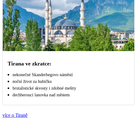
Tirana ve zkratce:
nekonečné Skanderbegovo náměstí
noční život za hubičku
brutalistické skvosty i zdobné mešity
dechberoucí lanovka nad městem
více o Tiraně