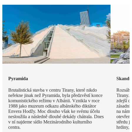
Pyramida
Skande
Brutalistická stavba v centru Tirany, které nikdo
Rozsáhl
neřekne jinak než Pyramida, byla předzvěstí konce
Tirany. 
komunistického režimu v Albánii. Vznikla v roce
zdejší d
1988 jako muzeum odkazu albánského diktátor
zásadní
Envera Hodžy. Moc dlouho však ke svému účelu
na náměs
nesloužila a následně dlouhé dekády chátrala. Dnes
otevřen
v ní najdeme sídlo Mezinárodního kulturního
středu 
centra.
hrdiny,