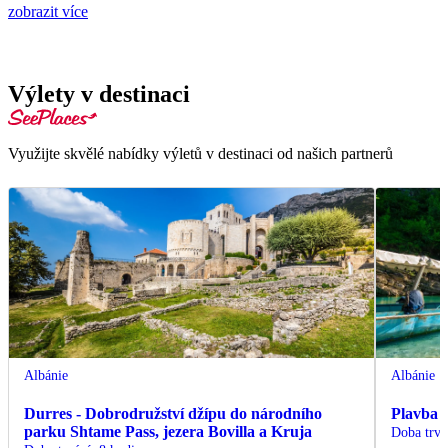
zobrazit více
Výlety v destinaci
Využijte skvělé nabídky výletů v destinaci od našich partnerů
Albánie
Albánie
Durres - Dobrodružství džípu do národního
Plavba 
parku Shtame Pass, jezera Bovilla a Kruja
Doba trvá