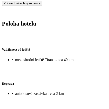
Zobrazit všechny recenze
Poloha hotelu
Vzdálenost od letiště
•
mezinárodní letiště Tirana - cca 40 km
Doprava
•
autobusová zastávka - cca 2 km