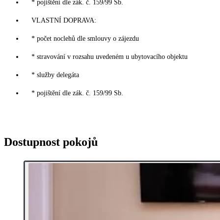
* pojištění dle zák. č. 159/99 Sb.
VLASTNÍ DOPRAVA:
* počet noclehů dle smlouvy o zájezdu
* stravování v rozsahu uvedeném u ubytovacího objektu
* služby delegáta
* pojištění dle zák. č. 159/99 Sb.
Dostupnost pokojů