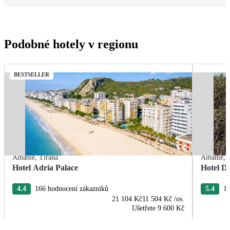
Podobné hotely v regionu
BESTSELLER
Albánie
,
Tirana
Albánie
,
Hotel Adria Palace
Hotel De
4.4
166 hodnocení zákazníků
5.4
13
21 104 Kč
11 504 Kč
/os.
Ušetřete
9 600 Kč