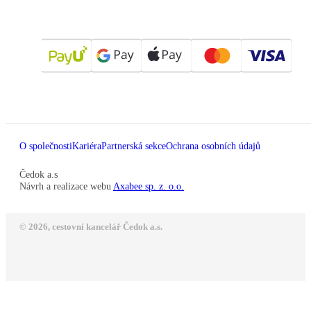
O společnosti
Kariéra
Partnerská sekce
Ochrana osobních údajů
Čedok a.s
Návrh a realizace webu
Axabee sp. z. o.o.
© 2026, cestovní kancelář Čedok a.s.