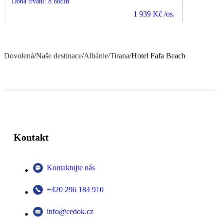
Doba trvání
:
8 hodin
1 939 Kč
/os.
Dovolená
/
Naše destinace
/
Albánie
/
Tirana
/
Hotel Fafa Beach
Kontakt
Kontaktujte nás
+420 296 184 910
info@cedok.cz