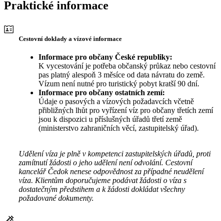
Praktické informace
Cestovní doklady a vízové informace
Informace pro občany České republiky:
K vycestování je potřeba občanský průkaz nebo cestovní
pas platný alespoň 3 měsíce od data návratu do země.
Vízum není nutné pro turistický pobyt kratší 90 dní.
Informace pro občany ostatních zemí:
Údaje o pasových a vízových požadavcích včetně
přibližných lhůt pro vyřízení víz pro občany třetích zemí
jsou k dispozici u příslušných úřadů třetí země
(ministerstvo zahraničních věcí, zastupitelský úřad).
Udělení víza je plně v kompetenci zastupitelských úřadů, proti
zamítnutí žádosti o jeho udělení není odvolání. Cestovní
kancelář Čedok nenese odpovědnost za případné neudělení
víza. Klientům doporučujeme podávat žádosti o víza s
dostatečným předstihem a k žádosti dokládat všechny
požadované dokumenty.