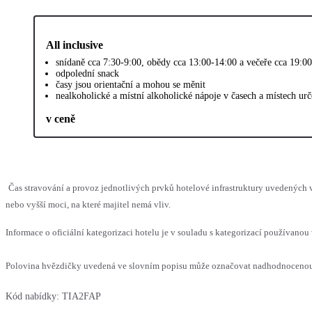
All inclusive
snídaně cca 7:30-9:00, obědy cca 13:00-14:00 a večeře cca 19:0
odpolední snack
časy jsou orientační a mohou se měnit
nealkoholické a místní alkoholické nápoje v časech a místech ur
v ceně
Čas stravování a provoz jednotlivých prvků hotelové infrastruktury uvedenýc
nebo vyšší moci, na které majitel nemá vliv.
Informace o oficiální kategorizaci hotelu je v souladu s kategorizací používanou 
Polovina hvězdičky uvedená ve slovním popisu může označovat nadhodnocenou n
Kód nabídky:
TIA2FAP