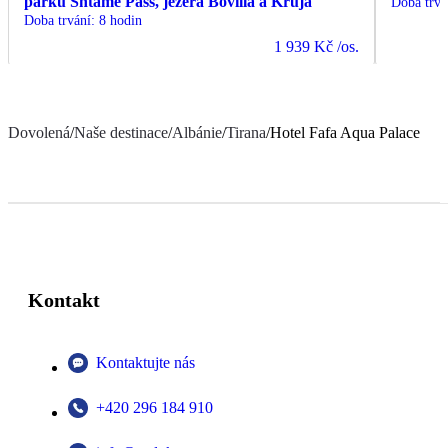
parku Shtame Pass, jezera Bovilla a Kruja
Doba trvá
Doba trvání
:
8 hodin
1 939 Kč
/os.
Dovolená
/
Naše destinace
/
Albánie
/
Tirana
/
Hotel Fafa Aqua Palace
Kontakt
Kontaktujte nás
+420 296 184 910