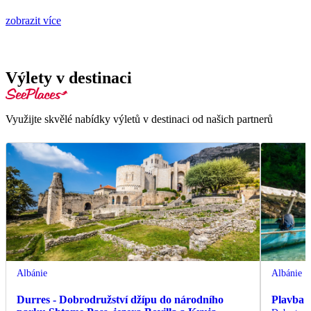
zobrazit více
Výlety v destinaci
Využijte skvělé nabídky výletů v destinaci od našich partnerů
Albánie
Albánie
Durres - Dobrodružství džípu do národního
Plavba 