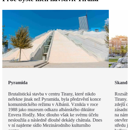
Pyramida
Skande
Brutalistická stavba v centru Tirany, které nikdo
Rozsáhl
neřekne jinak než Pyramida, byla předzvěstí konce
Tirany. 
komunistického režimu v Albánii. Vznikla v roce
zdejší d
1988 jako muzeum odkazu albánského diktátor
zásadní
Envera Hodžy. Moc dlouho však ke svému účelu
na náměs
nesloužila a následně dlouhé dekády chátrala. Dnes
otevřen
v ní najdeme sídlo Mezinárodního kulturního
středu 