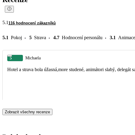
5.1
116 hodnocení zákazníků
5.1
Pokoj
5
Strava
4.7
Hodnocení personálu
3.1
Animac
5
Michaela
Hotel a strava bola úžasná,more studené, animátori slabý, delegát 
Zobrazit všechny recenze