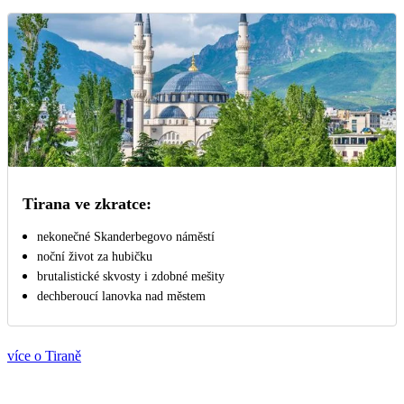
Tirana ve zkratce:
nekonečné Skanderbegovo náměstí
noční život za hubičku
brutalistické skvosty i zdobné mešity
dechberoucí lanovka nad městem
více o Tiraně