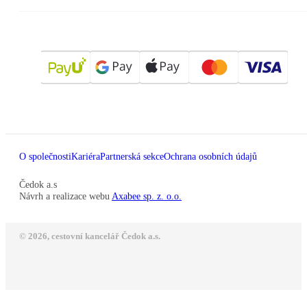
O společnosti
Kariéra
Partnerská sekce
Ochrana osobních údajů
Čedok a.s
Návrh a realizace webu
Axabee sp. z. o.o.
© 2026, cestovní kancelář Čedok a.s.