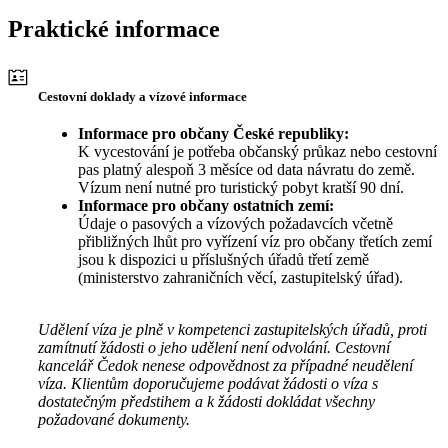
Praktické informace
Cestovní doklady a vízové informace
Informace pro občany České republiky:
K vycestování je potřeba občanský průkaz nebo cestovní
pas platný alespoň 3 měsíce od data návratu do země.
Vízum není nutné pro turistický pobyt kratší 90 dní.
Informace pro občany ostatních zemí:
Údaje o pasových a vízových požadavcích včetně
přibližných lhůt pro vyřízení víz pro občany třetích zemí
jsou k dispozici u příslušných úřadů třetí země
(ministerstvo zahraničních věcí, zastupitelský úřad).
Udělení víza je plně v kompetenci zastupitelských úřadů, proti
zamítnutí žádosti o jeho udělení není odvolání. Cestovní
kancelář Čedok nenese odpovědnost za případné neudělení
víza. Klientům doporučujeme podávat žádosti o víza s
dostatečným předstihem a k žádosti dokládat všechny
požadované dokumenty.