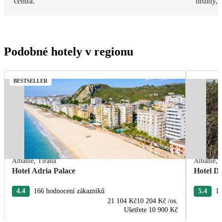
centra.
hrdiny,
Podobné hotely v regionu
BESTSELLER
Albánie
,
Tirana
Albánie
,
Hotel Adria Palace
Hotel De
4.4
166 hodnocení zákazníků
5.4
13
21 104 Kč
10 204 Kč
/os.
Ušetřete
10 900 Kč