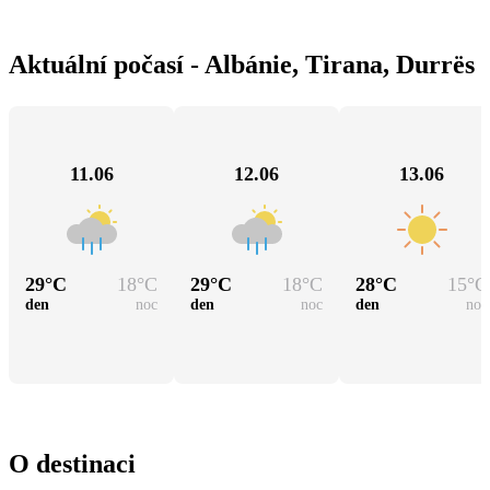
Aktuální počasí - Albánie, Tirana, Durrës
11.06
12.06
13.06
29
°C
18
°C
29
°C
18
°C
28
°C
15
°C
den
noc
den
noc
den
noc
O destinaci