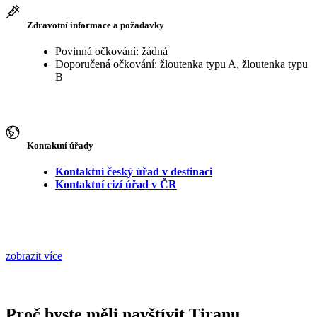
Zdravotní informace a požadavky
Povinná očkování: žádná
Doporučená očkování: žloutenka typu A, žloutenka typu
B
Kontaktní úřady
Kontaktní český úřad v destinaci
Kontaktní cizí úřad v ČR
zobrazit více
Proč byste měli navštívit Tiranu