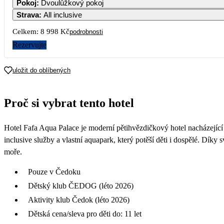
Pokoj
:
Dvoulůžkový pokoj
Strava
:
All inclusive
7
Celkem:
8 998 Kč
podrobnosti
14 
Rezervujte
1
14 
uložit do oblíbených
2
6 0
Proč si vybrat tento hotel
2
4 4
Hotel Fafa Aqua Palace je moderní pětihvězdičkový hotel nacházející
inclusive služby a vlastní aquapark, který potěší děti i dospělé. Díky
moře.
Pouze v Čedoku
Dětský klub ČEDOG (léto 2026)
Aktivity klub Čedok (léto 2026)
Dětská cena/sleva pro děti do: 11 let