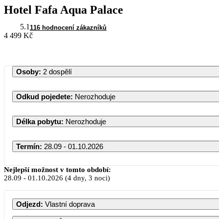
Hotel Fafa Aqua Palace
5.1
116 hodnocení zákazníků
4 499 Kč
Osoby
:
2 dospělí
Odkud pojedete
:
Nerozhoduje
Délka pobytu
:
Nerozhoduje
Termín
:
28.09 - 01.10.2026
Nejlepší možnost v tomto období:
28.09
-
01.10.2026
(4 dny, 3 noci)
P
Odjezd
:
Vlastní doprava