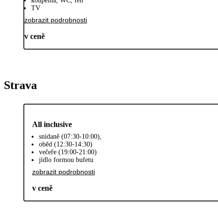
koupelna, WC, fén
TV
zobrazit podrobnosti
v ceně
Strava
All inclusive
snídaně (07:30-10:00),
oběd (12:30-14:30)
večeře (19:00-21:00)
jídlo formou bufetu
zobrazit podrobnosti
v ceně