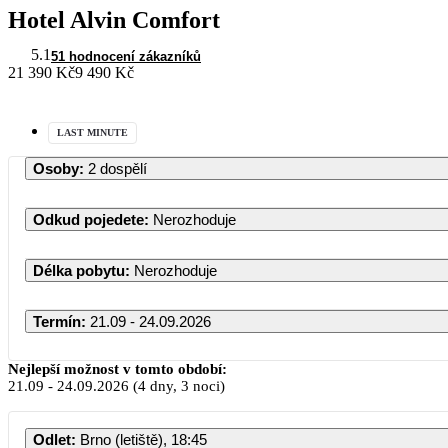
Hotel Alvin Comfort
5.1
51 hodnocení zákazníků
21 390 Kč
9 490 Kč
LAST MINUTE
Osoby
:
2 dospělí
Odkud pojedete
:
Nerozhoduje
Délka pobytu
:
Nerozhoduje
Termín
:
21.09 - 24.09.2026
Nejlepší možnost v tomto období:
21.09
-
24.09.2026
(4 dny, 3 noci)
Odlet
:
Brno (letiště), 18:45