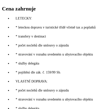
Cena zahrnuje
LETECKY:
* leteckou dopravu v turistické třídě včetně tax a poplatků
* transfery v destinaci
* počet noclehů dle smlouvy o zájezdu
* stravování v rozsahu uvedeném u ubytovacího objektu
* služby delegáta
* pojištění dle zák. č. 159/99 Sb.
VLASTNÍ DOPRAVA:
* počet noclehů dle smlouvy o zájezdu
* stravování v rozsahu uvedeném u ubytovacího objektu
* služby delegáta