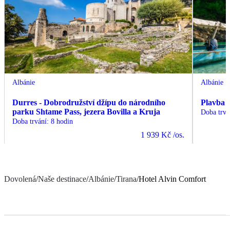
Albánie
Albánie
Durres - Dobrodružství džípu do národního
Plavba 
parku Shtame Pass, jezera Bovilla a Kruja
Doba trvá
Doba trvání
:
8 hodin
1 939 Kč
/os.
Dovolená
/
Naše destinace
/
Albánie
/
Tirana
/
Hotel Alvin Comfort