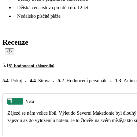
Dětská cena /sleva pro děti do: 12 let
Nedaleko písčité pláže
Recenze
5.1
51 hodnocení zákazníků
5.4
Pokoj
4.4
Strava
5.2
Hodnocení personálu
1.3
Anima
4
Věra
Zájezd se nám velice líbil. Výlet do Severní Makedonie byl dlouhý
zájezdu až do vyložení u hotelu. Je to člověk na svém místě,takto 