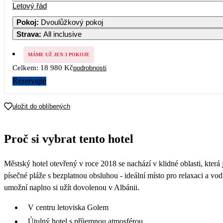
Letový řád
Pokoj
:
Dvoulůžkový pokoj
Strava
:
All inclusive
MÁME UŽ JEN 3 POKOJE
Celkem:
18 980 Kč
podrobnosti
Rezervujte
uložit do oblíbených
Proč si vybrat tento hotel
Městský hotel otevřený v roce 2018 se nachází v klidné oblasti, která
písečné pláže s bezplatnou obsluhou - ideální místo pro relaxaci a v
umožní naplno si užít dovolenou v Albánii.
V centru letoviska Golem
Útulný hotel s příjemnou atmosférou