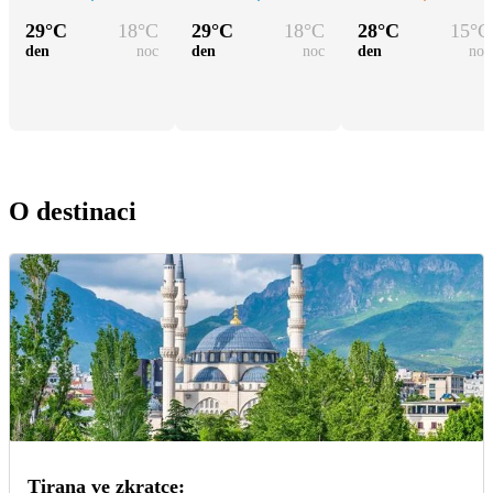
29
°C
18
°C
29
°C
18
°C
28
°C
15
°C
den
noc
den
noc
den
noc
O destinaci
Tirana ve zkratce: