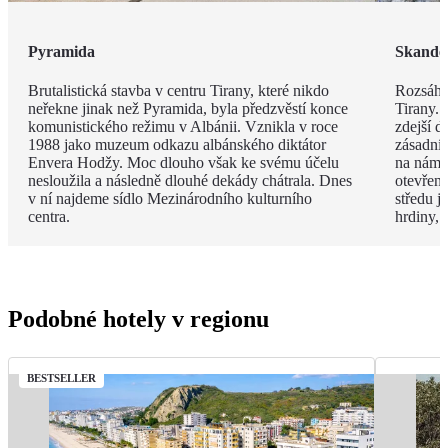
Pyramida
Skande
Brutalistická stavba v centru Tirany, které nikdo
Rozsáhl
neřekne jinak než Pyramida, byla předzvěstí konce
Tirany. 
komunistického režimu v Albánii. Vznikla v roce
zdejší d
1988 jako muzeum odkazu albánského diktátor
zásadní
Envera Hodžy. Moc dlouho však ke svému účelu
na náměs
nesloužila a následně dlouhé dekády chátrala. Dnes
otevřen
v ní najdeme sídlo Mezinárodního kulturního
středu 
centra.
hrdiny,
Podobné hotely v regionu
BESTSELLER