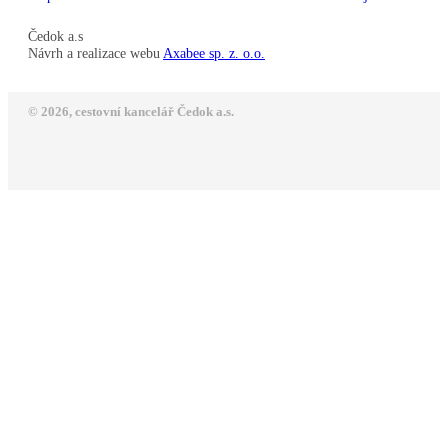
Čedok a.s
Návrh a realizace webu
Axabee sp. z. o.o.
© 2026, cestovní kancelář Čedok a.s.