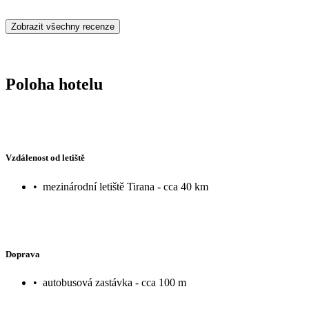
Zobrazit všechny recenze
Poloha hotelu
Vzdálenost od letiště
•
mezinárodní letiště Tirana - cca 40 km
Doprava
•
autobusová zastávka - cca 100 m