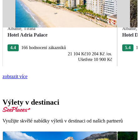
Albánie
,
Tirana
Albánie
,
Hotel Adria Palace
Hotel De
4.4
166 hodnocení zákazníků
5.4
13
21 104 Kč
10 204 Kč
/os.
Ušetřete
10 900 Kč
zobrazit více
Výlety v destinaci
Využijte skvělé nabídky výletů v destinaci od našich partnerů