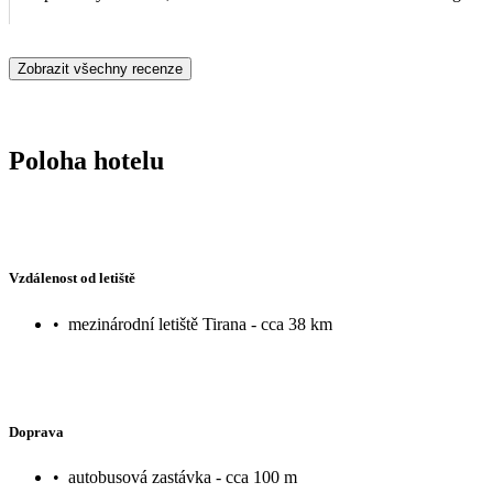
predmety, ktoré do mora nepatria. Radi by sme tiež upozornili na
skutočnosti. Celkovo hodnotíme pobyt priemerne – pozitívom bola po
Zobrazit všechny recenze
mora.
Poloha hotelu
Vzdálenost od letiště
•
mezinárodní letiště Tirana - cca 38 km
Doprava
•
autobusová zastávka - cca 100 m