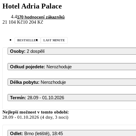
Hotel Adria Palace
4.4
170 hodnocení zákazníků
21 104 Kč
10 204 Kč
BESTSELLER
LAST MINUTE
Osoby
:
2 dospělí
Odkud pojedete
:
Nerozhoduje
Délka pobytu
:
Nerozhoduje
Termín
:
28.09 - 01.10.2026
Nejlepší možnost v tomto období:
28.09
-
01.10.2026
(4 dny, 3 noci)
Odlet
:
Brno (letiště), 18:45