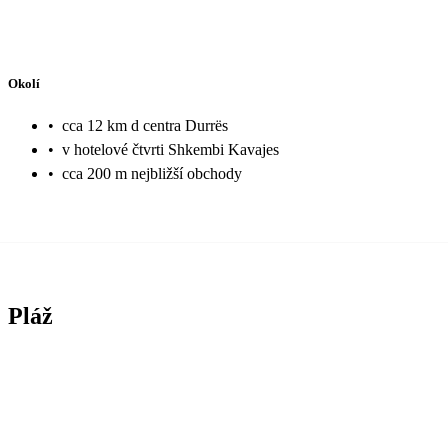
Okolí
•
cca 12 km d centra Durrës
•
v hotelové čtvrti Shkembi Kavajes
•
cca 200 m nejbližší obchody
Pláž