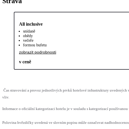
Strava
All inclusive
snídaně
obědy
večeře
formou bufetu
zobrazit podrobnosti
v ceně
Čas stravování a provoz jednotlivých prvků hotelové infrastruktury uvedenýc
vliv.
Informace o oficiální kategorizaci hotelu je v souladu s kategorizací používanou 
Polovina hvězdičky uvedená ve slovním popisu může označovat nadhodnocenou n