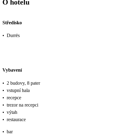
O hotelu
Středisko
•
Durrës
Vybavení
•
2 budovy, 8 pater
•
vstupní hala
•
recepce
•
trezor na recepci
•
výtah
•
restaurace
•
bar