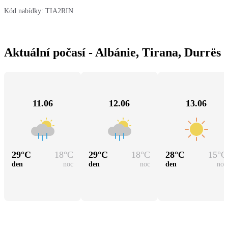
Kód nabídky:
TIA2RIN
Aktuální počasí - Albánie, Tirana, Durrës
11.06
12.06
13.06
29
°C
18
°C
29
°C
18
°C
28
°C
15
°C
den
noc
den
noc
den
noc