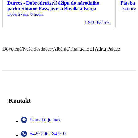
Durres - Dobrodružství džípu do národního
Plavba 
parku Shtame Pass, jezera Bovilla a Kruja
Doba trvá
Doba trvání
:
8 hodin
1 940 Kč
/os.
Dovolená
/
Naše destinace
/
Albánie
/
Tirana
/
Hotel Adria Palace
Kontakt
Kontaktujte nás
+420 296 184 910