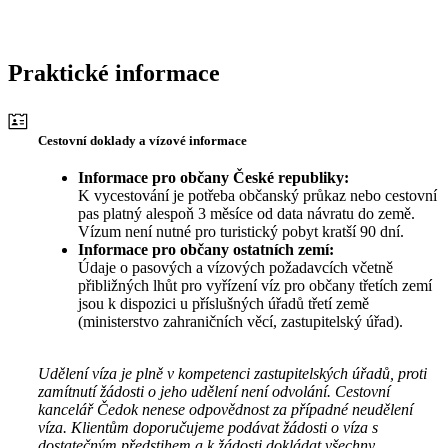
Praktické informace
Cestovní doklady a vízové informace
Informace pro občany České republiky:
K vycestování je potřeba občanský průkaz nebo cestovní
pas platný alespoň 3 měsíce od data návratu do země.
Vízum není nutné pro turistický pobyt kratší 90 dní.
Informace pro občany ostatních zemí:
Údaje o pasových a vízových požadavcích včetně
přibližných lhůt pro vyřízení víz pro občany třetích zemí
jsou k dispozici u příslušných úřadů třetí země
(ministerstvo zahraničních věcí, zastupitelský úřad).
Udělení víza je plně v kompetenci zastupitelských úřadů, proti
zamítnutí žádosti o jeho udělení není odvolání. Cestovní
kancelář Čedok nenese odpovědnost za případné neudělení
víza. Klientům doporučujeme podávat žádosti o víza s
dostatečným předstihem a k žádosti dokládat všechny