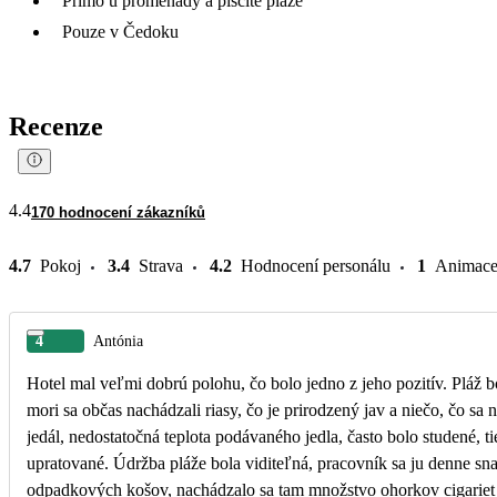
Přímo u promenády a písčité pláže
Pouze v Čedoku
Recenze
4.4
170 hodnocení zákazníků
4.7
Pokoj
3.4
Strava
4.2
Hodnocení personálu
1
Animac
4
Antónia
Hotel mal veľmi dobrú polohu, čo bolo jedno z jeho pozitív. Pláž b
mori sa občas nachádzali riasy, čo je prirodzený jav a niečo, čo s
jedál, nedostatočná teplota podávaného jedla, často bolo studené, t
upratované. Údržba pláže bola viditeľná, pracovník sa ju denne snažil upratovať. Napriek tomu však veľa závisí od správania samotných návštevníkov. Aj keď bolo na pláži dostatok
odpadkových košov, nachádzalo sa tam množstvo ohorkov cigariet a