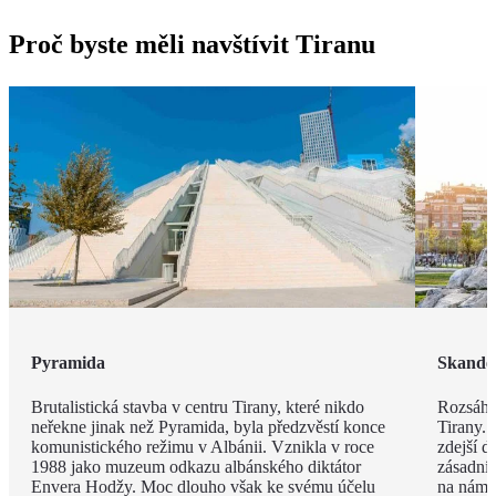
Proč byste měli navštívit Tiranu
Pyramida
Skande
Brutalistická stavba v centru Tirany, které nikdo
Rozsáhl
neřekne jinak než Pyramida, byla předzvěstí konce
Tirany. 
komunistického režimu v Albánii. Vznikla v roce
zdejší d
1988 jako muzeum odkazu albánského diktátor
zásadní
Envera Hodžy. Moc dlouho však ke svému účelu
na náměs