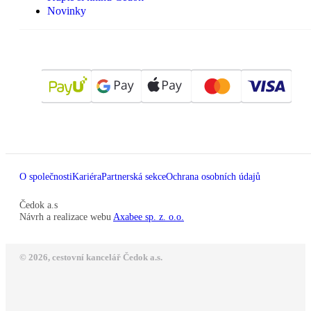
Novinky
O společnosti
Kariéra
Partnerská sekce
Ochrana osobních údajů
Čedok a.s
Návrh a realizace webu
Axabee sp. z. o.o.
© 2026, cestovní kancelář Čedok a.s.