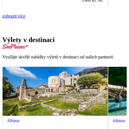
3 809 Kč
/os.
zobrazit více
Výlety v destinaci
Využijte skvělé nabídky výletů v destinaci od našich partnerů
Albánie
Albánie