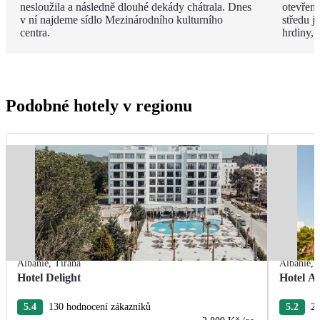
nesloužila a následně dlouhé dekády chátrala. Dnes
otevřen
v ní najdeme sídlo Mezinárodního kulturního
středu 
centra.
hrdiny,
Podobné hotely v regionu
Albánie
,
Tirana
Albánie
,
Hotel Delight
Hotel A
5.4
130 hodnocení zákazníků
5.2
28