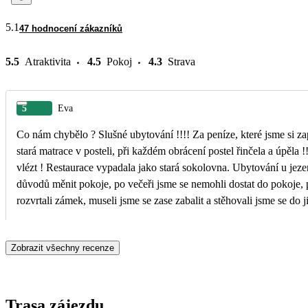
5.1
47 hodnocení zákazníků
5.5
Atraktivita
4.5
Pokoj
4.3
Strava
5
Eva
Co nám chybělo ? Slušné ubytování !!!! Za peníze, které jsme si zaplatili, jsme mohli dostat ubytování jako jiní turisté, nikoliv ubytovnu v Thurse - 2 noclehy, kde byla nenormální
stará matrace v posteli, při každém obrácení postel řinčela a úpěla 
vlézt ! Restaurace vypadala jako stará sokolovna. Ubytování u jezera Loch Ness, myslím, že se to jmenuje Fort William, bylo taky hrozné. Netekla voda, museli jsme z různých
důvodů měnit pokoje, po večeři jsme se nemohli dostat do pokoje, pr
rozvrtali zámek, museli jsme se zase zabalit a stěhovali jsme se do jiného pokoje. Po celodenním programu jsme se k vůli tomu dostali do postele ve 23.30. Takto si ubytování
skutečně nepředstavuji. Zajímá mně, zda manažer, který objednává ub
Zobrazit všechny recenze
Trasa zájezdu