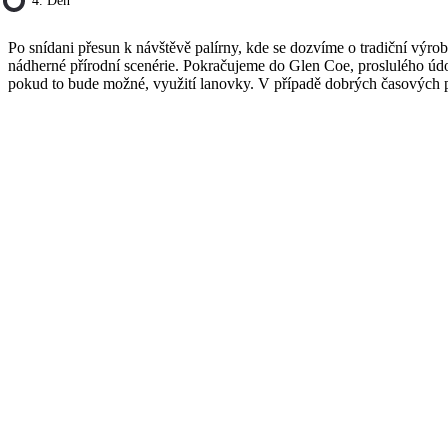
4. Den
Po snídani přesun k návštěvě palírny, kde se dozvíme o tradiční výro
nádherné přírodní scenérie. Pokračujeme do Glen Coe, proslulého údol
pokud to bude možné, využití lanovky. V případě dobrých časových po