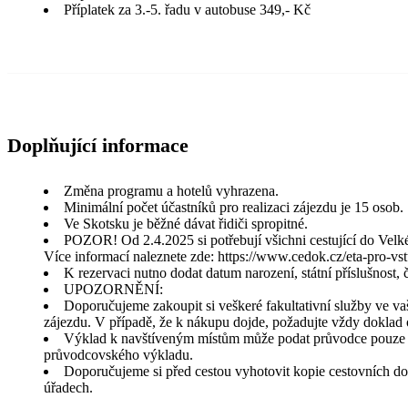
Příplatek za 3.-5. řadu v autobuse 349,- Kč
Doplňující informace
Změna programu a hotelů vyhrazena.
Minimální počet účastníků pro realizaci zájezdu je 15 osob.
Ve Skotsku je běžné dávat řidiči spropitné.
POZOR! Od 2.4.2025 si potřebují všichni cestující do Velké
Více informací naleznete zde: https://www.cedok.cz/eta-pro-vst
K rezervaci nutno dodat datum narození, státní příslušnost,
UPOZORNĚNÍ:
Doporučujeme zakoupit si veškeré fakultativní služby ve va
zájezdu. V případě, že k nákupu dojde, požadujte vždy doklad 
Výklad k navštíveným místům může podat průvodce pouze v 
průvodcovského výkladu.
Doporučujeme si před cestou vyhotovit kopie cestovních dokla
úřadech.