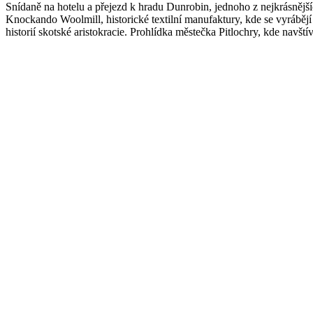
Snídaně na hotelu a přejezd k hradu Dunrobin, jednoho z nejkrásnějšíc
Knockando Woolmill, historické textilní manufaktury, kde se vyrábějí
historií skotské aristokracie. Prohlídka městečka Pitlochry, kde navš