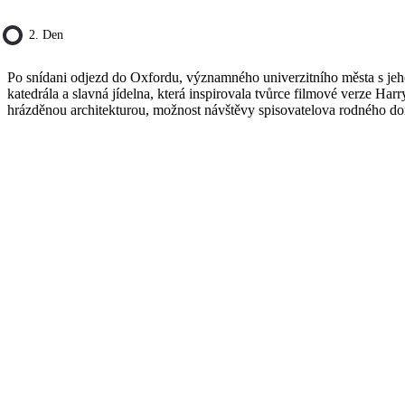
2. Den
Po snídani odjezd do Oxfordu, významného univerzitního města s jeho 
katedrála a slavná jídelna, která inspirovala tvůrce filmové verze 
hrázděnou architekturou, možnost návštěvy spisovatelova rodného do