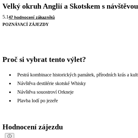
Velký okruh Anglií a Skotskem s návštěvo
5.1
47 hodnocení zákazníků
POZNÁVACÍ ZÁJEZDY
Proč si vybrat tento výlet?
Pestrá kombinace historických památek, přírodních krás a kult
Návštěva destilérie skotské Whisky
Návštěva souostroví Orkneje
Plavba lodí po jezeře
Hodnocení zájezdu