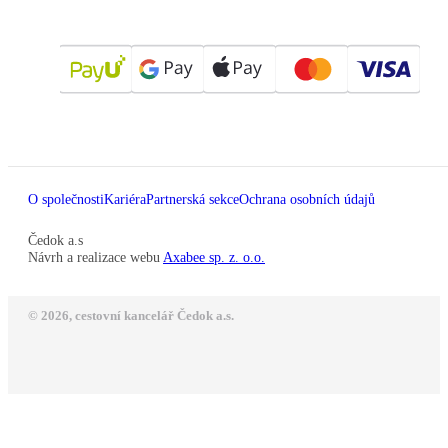
O společnosti
Kariéra
Partnerská sekce
Ochrana osobních údajů
Čedok a.s
Návrh a realizace webu
Axabee sp. z. o.o.
© 2026, cestovní kancelář Čedok a.s.