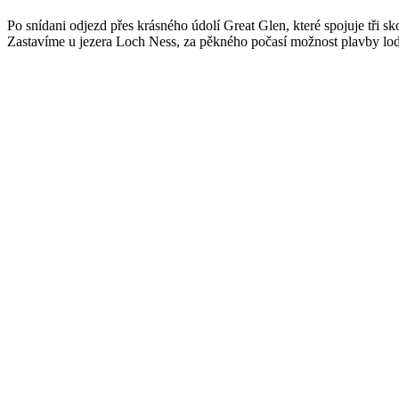
Po snídani odjezd přes krásného údolí Great Glen, které spojuje tři
Zastavíme u jezera Loch Ness, za pěkného počasí možnost plavby lod