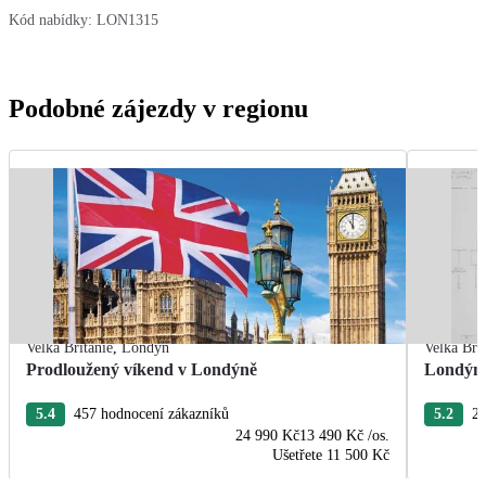
Kód nabídky:
LON1315
Podobné zájezdy v regionu
Velká Británie
,
Londýn
Velká Bri
Prodloužený víkend v Londýně
Londýn 
5.4
457 hodnocení zákazníků
5.2
21
24 990 Kč
13 490 Kč
/os.
Ušetřete
11 500 Kč