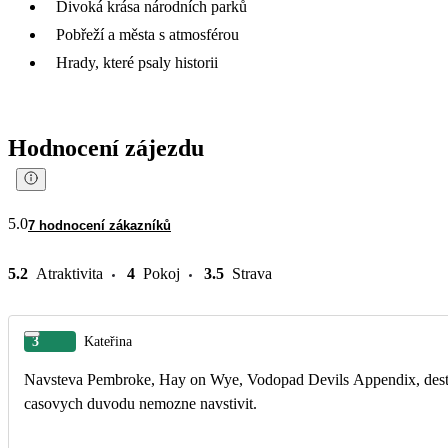
Divoká krása národních parků
Pobřeží a města s atmosférou
Hrady, které psaly historii
Hodnocení zájezdu
5.0
7 hodnocení zákazníků
5.2
Atraktivita
4
Pokoj
3.5
Strava
3
Kateřina
Navsteva Pembroke, Hay on Wye, Vodopad Devils Appendix, destile
casovych duvodu nemozne navstivit.