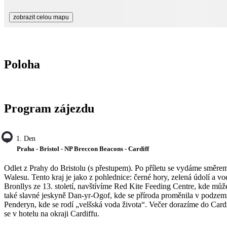
zobrazit celou mapu
Poloha
Program zájezdu
1. Den
Praha - Bristol - NP Breccon Beacons - Cardiff
Odlet z Prahy do Bristolu (s přestupem). Po příletu se vydáme směr
Walesu. Tento kraj je jako z pohlednice: černé hory, zelená údolí a 
Bronllys ze 13. století, navštívíme Red Kite Feeding Centre, kde může
také slavné jeskyně Dan-yr-Ogof, kde se příroda proměnila v podzemní
Penderyn, kde se rodí „velšská voda života“. Večer dorazíme do Card
se v hotelu na okraji Cardiffu.