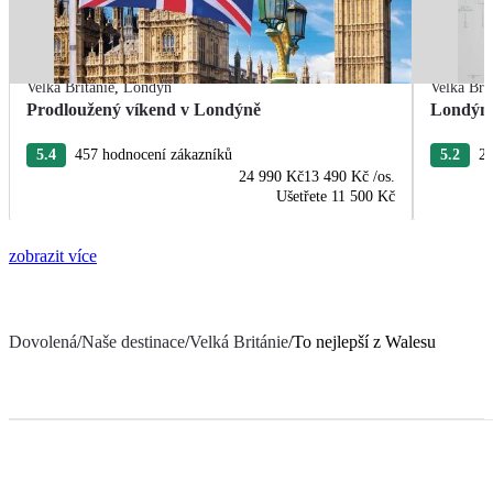
Velká Británie
,
Londýn
Velká Bri
Prodloužený víkend v Londýně
Londýn 
5.4
457 hodnocení zákazníků
5.2
21
24 990 Kč
13 490 Kč
/os.
Ušetřete
11 500 Kč
zobrazit více
Dovolená
/
Naše destinace
/
Velká Británie
/
To nejlepší z Walesu