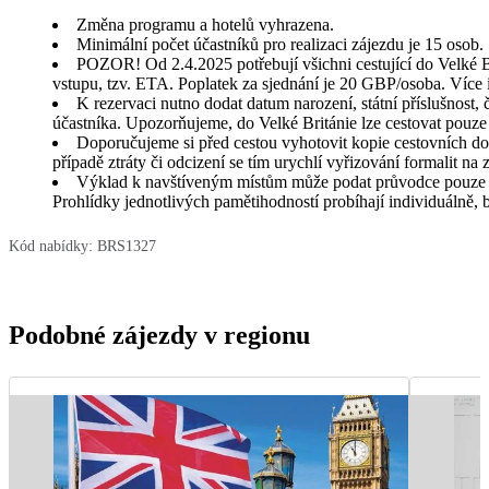
Změna programu a hotelů vyhrazena.
Minimální počet účastníků pro realizaci zájezdu je 15 osob.
POZOR! Od 2.4.2025 potřebují všichni cestující do Velké Br
vstupu, tzv. ETA. Poplatek za sjednání je 20 GBP/osoba. Více
K rezervaci nutno dodat datum narození, státní příslušnost,
účastníka. Upozorňujeme, do Velké Británie lze cestovat pouze 
Doporučujeme si před cestou vyhotovit kopie cestovních dokl
případě ztráty či odcizení se tím urychlí vyřizování formalit na
Výklad k navštíveným místům může podat průvodce pouze v
Prohlídky jednotlivých pamětihodností probíhají individuálně
Kód nabídky:
BRS1327
Podobné zájezdy v regionu