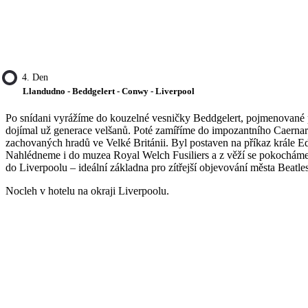
4. Den
Llandudno - Beddgelert - Conwy - Liverpool
Po snídani vyrážíme do kouzelné vesničky Beddgelert, pojmenované p
dojímal už generace velšanů. Poté zamíříme do impozantního Caernarf
zachovaných hradů ve Velké Británii. Byl postaven na příkaz krále 
Nahlédneme i do muzea Royal Welch Fusiliers a z věží se pokochám
do Liverpoolu – ideální základna pro zítřejší objevování města Beatles
Nocleh v hotelu na okraji Liverpoolu.