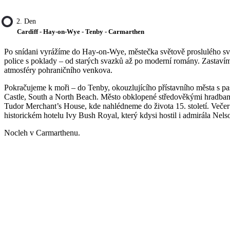
2. Den
Cardiff - Hay-on-Wye - Tenby - Carmarthen
Po snídani vyrážíme do Hay-on-Wye, městečka světově proslulého s
police s poklady – od starých svazků až po moderní romány. Zastaví
atmosféry pohraničního venkova.
Pokračujeme k moři – do Tenby, okouzlujícího přístavního města s p
Castle, South a North Beach. Město obklopené středověkými hradbami
Tudor Merchant’s House, kde nahlédneme do života 15. století. Veče
historickém hotelu Ivy Bush Royal, který kdysi hostil i admirála Nels
Nocleh v Carmarthenu.