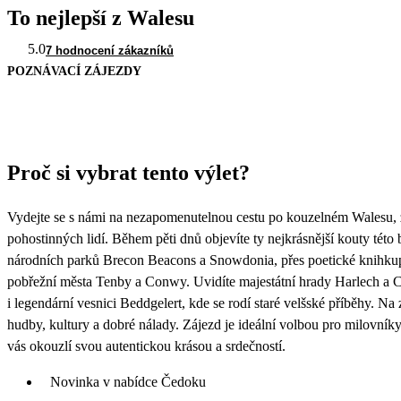
To nejlepší z Walesu
5.0
7 hodnocení zákazníků
POZNÁVACÍ ZÁJEZDY
Proč si vybrat tento výlet?
Vydejte se s námi na nezapomenutelnou cestu po kouzelném Walesu, 
pohostinných lidí. Během pěti dnů objevíte ty nejkrásnější kouty tét
národních parků Brecon Beacons a Snowdonia, přes poetické knihku
pobřežní města Tenby a Conwy. Uvidíte majestátní hrady Harlech a Cae
i legendární vesnici Beddgelert, kde se rodí staré velšské příběhy. Na
hudby, kultury a dobré nálady. Zájezd je ideální volbou pro milovníky 
vás okouzlí svou autentickou krásou a srdečností.
Novinka v nabídce Čedoku