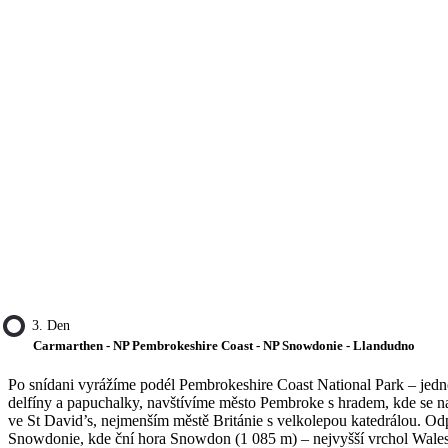
3. Den
Carmarthen - NP Pembrokeshire Coast - NP Snowdonie - Llandudno
Po snídani vyrážíme podél Pembrokeshire Coast National Park – jedn
delfíny a papuchalky, navštívíme město Pembroke s hradem, kde se naro
ve St David’s, nejmenším městě Británie s velkolepou katedrálou. O
Snowdonie, kde ční hora Snowdon (1 085 m) – nejvyšší vrchol Wale