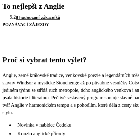
To nejlepší z Anglie
5.2
9 hodnocení zákazníků
POZNÁVACÍ ZÁJEZDY
Proč si vybrat tento výlet?
Anglie, země královské tradice, venkovské poezie a legendárních měs
slavný Windsor a mystické Stonehenge až po půvabné vesničky Cotsw
jediném týdnu se střídá ruch metropole, ticho anglického venkova i at
psala historie i literatura. Pečlivě sestavený program spojuje slavné p
tvář Anglie v harmonickém tempu a s pohodlím, které dělá z cesty sku
stylu.
Novinka v nabídce Čedoku
Kouzlo anglické přírody