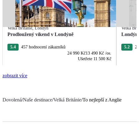
Velká Británie
,
Londýn
Velká Bri
Prodloužený víkend v Londýně
Londýn 
5.4
457 hodnocení zákazníků
5.2
21
24 990 Kč
13 490 Kč
/os.
Ušetřete
11 500 Kč
zobrazit více
Dovolená
/
Naše destinace
/
Velká Británie
/
To nejlepší z Anglie