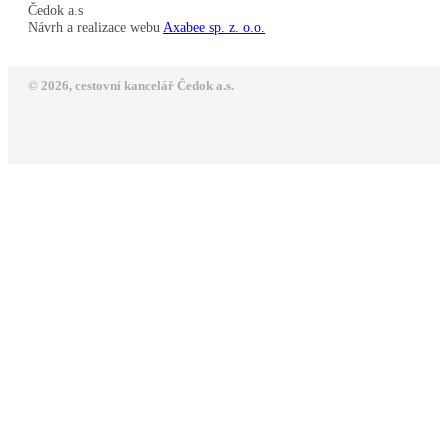
Čedok a.s
Návrh a realizace webu
Axabee sp. z. o.o.
© 2026, cestovní kancelář Čedok a.s.