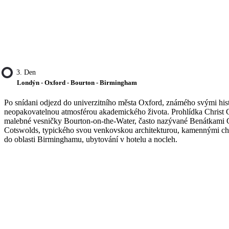
3. Den
Londýn - Oxford - Bourton - Birmingham
Po snídani odjezd do univerzitního města Oxford, známého svými his
neopakovatelnou atmosférou akademického života. Prohlídka Christ
malebné vesničky Bourton-on-the-Water, často nazývané Benátkami C
Cotswolds, typického svou venkovskou architekturou, kamennými cha
do oblasti Birminghamu, ubytování v hotelu a nocleh.