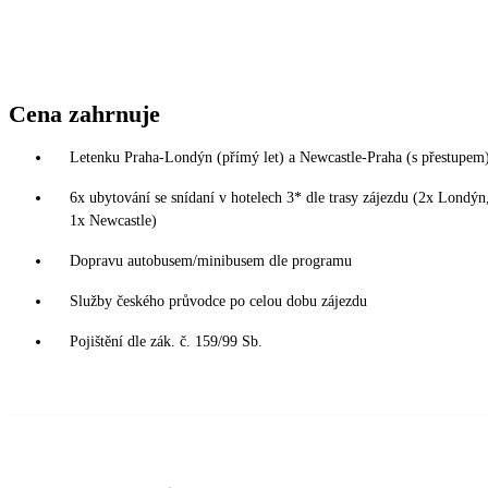
Cena zahrnuje
Letenku Praha-Londýn (přímý let) a Newcastle-Praha (s přestupem) 
6x ubytování se snídaní v hotelech 3* dle trasy zájezdu (2x Lond
1x Newcastle)
Dopravu autobusem/minibusem dle programu
Služby českého průvodce po celou dobu zájezdu
Pojištění dle zák. č. 159/99 Sb.