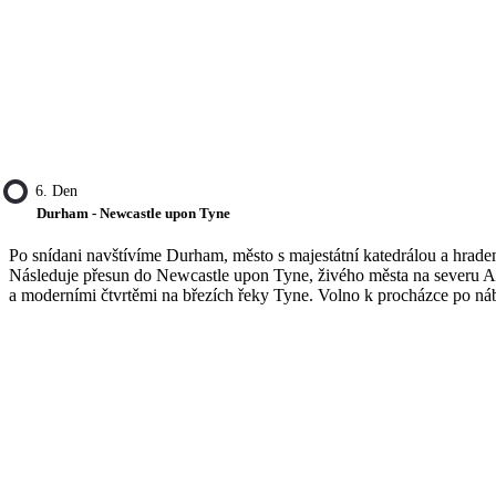
6. Den
Durham - Newcastle upon Tyne
Po snídani navštívíme Durham, město s majestátní katedrálou a hrad
Následuje přesun do Newcastle upon Tyne, živého města na severu A
a moderními čtvrtěmi na březích řeky Tyne. Volno k procházce po náb