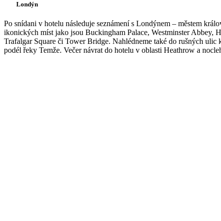
Londýn
Po snídani v hotelu následuje seznámení s Londýnem – městem králov
ikonických míst jako jsou Buckingham Palace, Westminster Abbey, Ho
Trafalgar Square či Tower Bridge. Nahlédneme také do rušných ulic k
podél řeky Temže. Večer návrat do hotelu v oblasti Heathrow a nocle