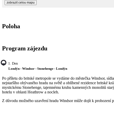
zobrazit celou mapu
Poloha
Program zájezdu
1. Den
Londýn - Windsor - Stonehenge - Londýn
Po příletu do britské metropole se vydáme do městečka Windsor, síd
nejstaršího obývaného hradu na světě a oblíbené rezidence britské krá
mystickému Stonehenge, tajemnému kruhu kamenných monolitů starých
hotelu v oblasti Heathrow a nocleh.
Z důvodu možného uzavření hradu Windsor může dojít k prohození pr