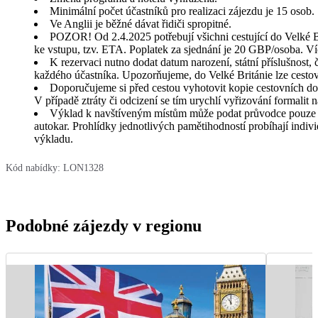
Minimální počet účastníků pro realizaci zájezdu je 15 osob.
Ve Anglii je běžné dávat řidiči spropitné.
POZOR! Od 2.4.2025 potřebují všichni cestující do Velké Br
ke vstupu, tzv. ETA. Poplatek za sjednání je 20 GBP/osoba. Ví
K rezervaci nutno dodat datum narození, státní příslušnost, 
každého účastníka. Upozorňujeme, do Velké Británie lze cestov
Doporučujeme si před cestou vyhotovit kopie cestovních dokl
V případě ztráty či odcizení se tím urychlí vyřizování formalit 
Výklad k navštíveným místům může podat průvodce pouze 
autokar. Prohlídky jednotlivých pamětihodností probíhají indi
výkladu.
Kód nabídky:
LON1328
Podobné zájezdy v regionu