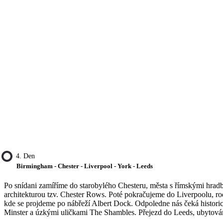
4. Den
Birmingham - Chester - Liverpool - York - Leeds
Po snídani zamíříme do starobylého Chesteru, města s římskými hrad
architekturou tzv. Chester Rows. Poté pokračujeme do Liverpoolu, ro
kde se projdeme po nábřeží Albert Dock. Odpoledne nás čeká histori
Minster a úzkými uličkami The Shambles. Přejezd do Leeds, ubytován