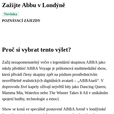
Zažijte Abbu v Londýně
Novinka
POZNÁVACÍ ZÁJEZDY
Proč si vybrat tento výlet?
Zažij nezapomenutelný večer s legendární skupinou ABBA jako
nikdy předtím! ABBA Voyage je průlomová multimediální show,
která přivádí členy skupiny zpět na pódium prostřednictvím
neuvěřitelně realistických digitálních avatarů – „ABBAtarů“. V
doprovodu živé kapely ožívají největší hity jako Dancing Queen,
Mamma Mia, Waterloo nebo The Winner Takes It All v unikátním
spojení hudby, technologie a emocí.
Show se koná ve speciálně postavené ABBA Areně v londýnské