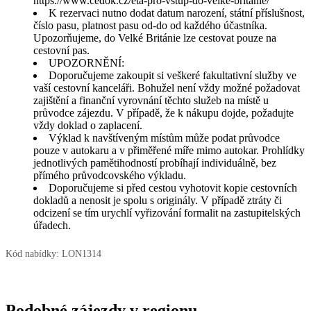
https://www.cedok.cz/eta-pro-vstup-do-velke-britanie/
K rezervaci nutno dodat datum narození, státní příslušnost,
číslo pasu, platnost pasu od-do od každého účastníka.
Upozorňujeme, do Velké Británie lze cestovat pouze na
cestovní pas.
UPOZORNĚNÍ:
Doporučujeme zakoupit si veškeré fakultativní služby ve
vaší cestovní kanceláři. Bohužel není vždy možné požadovat
zajištění a finanční vyrovnání těchto služeb na místě u
průvodce zájezdu. V případě, že k nákupu dojde, požadujte
vždy doklad o zaplacení.
Výklad k navštíveným místům může podat průvodce
pouze v autokaru a v přiměřené míře mimo autokar. Prohlídky
jednotlivých pamětihodností probíhají individuálně, bez
přímého průvodcovského výkladu.
Doporučujeme si před cestou vyhotovit kopie cestovních
dokladů a nenosit je spolu s originály. V případě ztráty či
odcizení se tím urychlí vyřizování formalit na zastupitelských
úřadech.
Kód nabídky:
LON1314
Podobné zájezdy v regionu