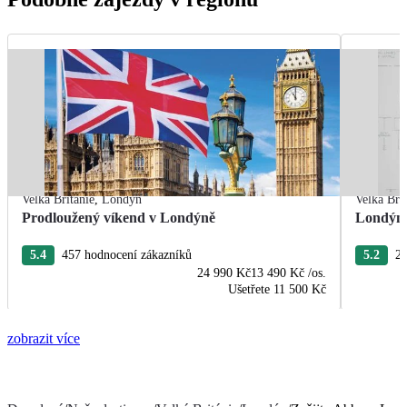
Velká Británie
,
Londýn
Velká Bri
Prodloužený víkend v Londýně
Londýn 
5.4
457 hodnocení zákazníků
5.2
21
24 990 Kč
13 490 Kč
/os.
Ušetřete
11 500 Kč
zobrazit více