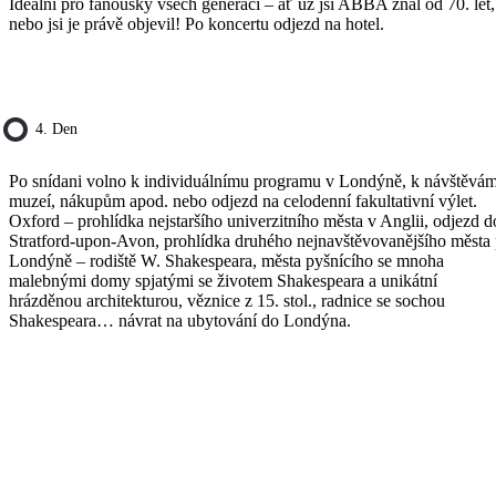
Ideální pro fanoušky všech generací – ať už jsi ABBA znal od 70. let,
nebo jsi je právě objevil! Po koncertu odjezd na hotel.
4. Den
Po snídani volno k individuálnímu programu v Londýně, k návštěvá
muzeí, nákupům apod. nebo odjezd na celodenní fakultativní výlet.
Oxford – prohlídka nejstaršího univerzitního města v Anglii, odjezd d
Stratford-upon-Avon, prohlídka druhého nejnavštěvovanějšího města
Londýně – rodiště W. Shakespeara, města pyšnícího se mnoha
malebnými domy spjatými se životem Shakespeara a unikátní
hrázděnou architekturou, věznice z 15. stol., radnice se sochou
Shakespeara… návrat na ubytování do Londýna.