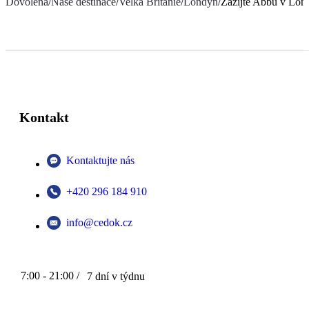
Dovolená
/
Naše destinace
/
Velká Británie
/
Londýn
/
Zažijte Abbu v Lon
Kontakt
Kontaktujte nás
+420 296 184 910
info@cedok.cz
7:00 - 21:00 /
7 dní v týdnu