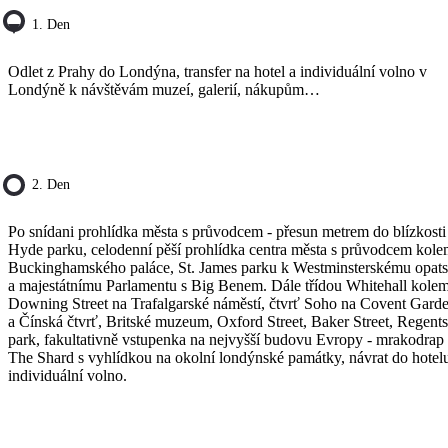
1. Den
Odlet z Prahy do Londýna, transfer na hotel a individuální volno v
Londýně k návštěvám muzeí, galerií, nákupům…
2. Den
Po snídani prohlídka města s průvodcem - přesun metrem do blízkosti
Hyde parku, celodenní pěší prohlídka centra města s průvodcem kol
Buckinghamského paláce, St. James parku k Westminsterskému opats
a majestátnímu Parlamentu s Big Benem. Dále třídou Whitehall kole
Downing Street na Trafalgarské náměstí, čtvrť Soho na Covent Gard
a Čínská čtvrť, Britské muzeum, Oxford Street, Baker Street, Regents
park, fakultativně vstupenka na nejvyšší budovu Evropy - mrakodrap
The Shard s vyhlídkou na okolní londýnské památky, návrat do hotel
individuální volno.