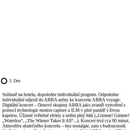
3. Den
Snídaně na hotelu, dopoledne individuální program. Odpoledne
individuální odjezd do ABBA arény ke koncertu ABBA voyage.
Digitální koncert – členové skupiny ABBA jako avataři vytvoření s
pomocí technologie motion capture a ILM v plné parádě s živou
kapelou. Úžasné světelné efekty a setlist plný hitů („Gimme! Gimme!
„Waterloo“, „The Winner Takes It All“...). Koncert trvá cca 90 minut.
Atmosféra skutečného koncertu – bez nostalgie, zato s budoucností.