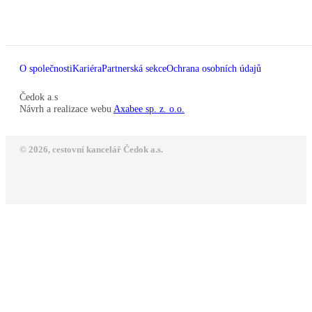
O společnosti
Kariéra
Partnerská sekce
Ochrana osobních údajů
Čedok a.s
Návrh a realizace webu
Axabee sp. z. o.o.
© 2026, cestovní kancelář Čedok a.s.