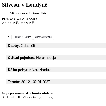
Silvestr v Londýně
5.5
8 hodnocení zákazníků
POZNÁVACÍ ZÁJEZDY
29 990 Kč
20 999 Kč
FIRST MINUTE
ZIMA 2026/2027
Osoby
:
2 dospělí
Odkud pojedete
:
Nerozhoduje
Délka pobytu
:
Nerozhoduje
Termín
:
30.12 - 02.01.2027
Prosinec 2026
Nejlepší možnost v tomto období:
30.12
-
02.01.2027
(4 dny, 3 noci)
PO
ÚT
ST
ČT
PÁ