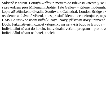
Snídaně v hotelu. Londýn – přesun metrem do blízkosti katedrály sv. 
s průvodcem přes Millenium Bridge, Tate Gallery – galerie moderního
kopie alžbětinského divadla, Southwark Cathedral, London Bridge s
rezidence a obávané vězení, dnes proslulá klenotnice a zbrojnice, ne
HMS Belfast - poslední křižník Royal Navy, přístavní doky upravené 
Dock. Fakultativně možnost vstupenky na nejvyšší budovu Evropy –
Individuální návrat do hotelu, individuální večerní program – pro nov
Indiviudální návrat na hotel, nocleh.