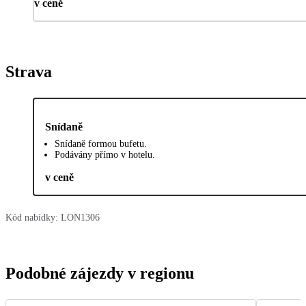
v ceně
Strava
Snídaně
Snídaně formou bufetu.
Podávány přímo v hotelu.
v ceně
Kód nabídky:
LON1306
Podobné zájezdy v regionu