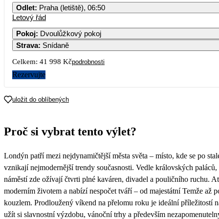
Odlet
:
Praha (letiště), 06:50
Letový řád
1
2
3
4
Pokoj
:
Dvoulůžkový pokoj
Strava
:
Snídaně
7
8
9
10
11
Celkem:
41 998 Kč
podrobnosti
14
15
16
17
18
Rezervujte
21
22
23
24
25
uložit do oblíbených
28
29
30
31
Proč si vybrat tento výlet?
20 999
Londýn patří mezi nejdynamičtější města světa – místo, kde se po stalet
vznikají nejmodernější trendy současnosti. Vedle královských palác
náměstí zde ožívají čtvrti plné kaváren, divadel a pouličního ruchu. At
moderním životem a nabízí nespočet tváří – od majestátní Temže až p
kouzlem. Prodloužený víkend na přelomu roku je ideální příležitostí n
užít si slavnostní výzdobu, vánoční trhy a především nezapomenuteln