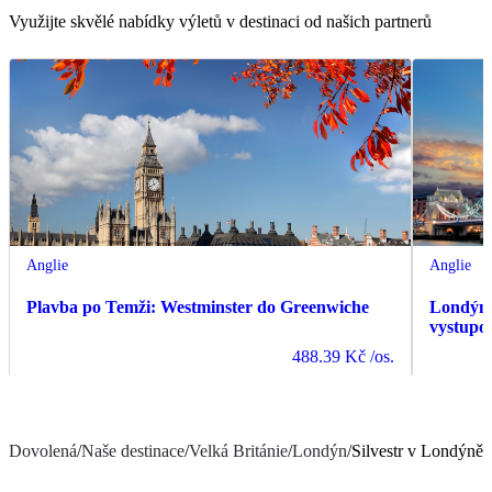
Využijte skvělé nabídky výletů v destinaci od našich partnerů
Anglie
Anglie
Plavba po Temži: Westminster do Greenwiche
Londýn:
vystupov
488.39 Kč
/os.
Dovolená
/
Naše destinace
/
Velká Británie
/
Londýn
/
Silvestr v Londýně