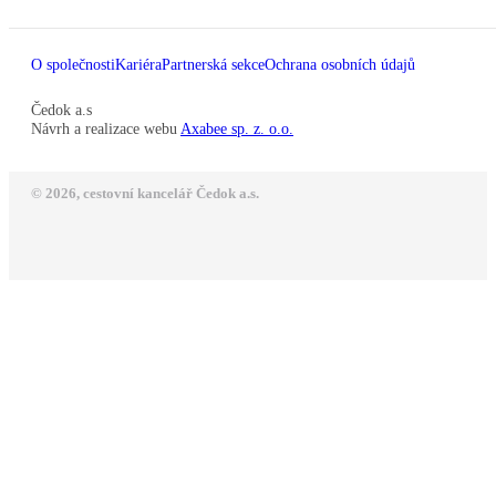
O společnosti
Kariéra
Partnerská sekce
Ochrana osobních údajů
Čedok a.s
Návrh a realizace webu
Axabee sp. z. o.o.
© 2026, cestovní kancelář Čedok a.s.