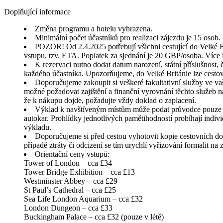
Doplňující informace
Změna programu a hotelu vyhrazena.
Minimální počet účastníků pro realizaci zájezdu je 15 osob.
POZOR! Od 2.4.2025 potřebují všichni cestující do Velké Br
vstupu, tzv. ETA. Poplatek za sjednání je 20 GBP/osoba. Více
K rezervaci nutno dodat datum narození, státní příslušnost, 
každého účastníka. Upozorňujeme, do Velké Británie lze cestov
Doporučujeme zakoupit si veškeré fakultativní služby ve va
možné požadovat zajištění a finanční vyrovnání těchto služeb n
že k nákupu dojde, požadujte vždy doklad o zaplacení.
Výklad k navštíveným místům může podat průvodce pouze 
autokar. Prohlídky jednotlivých pamětihodností probíhají indi
výkladu.
Doporučujeme si před cestou vyhotovit kopie cestovních dokl
případě ztráty či odcizení se tím urychlí vyřizování formalit na
Orientační ceny vstupů:
Tower of London – cca £34
Tower Bridge Exhibition – cca £13
Westminster Abbey – cca £29
St Paul’s Cathedral – cca £25
Sea Life London Aquarium – cca £32
London Dungeon – cca £33
Buckingham Palace – cca £32 (pouze v létě)