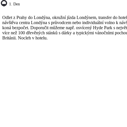
1. Den
Odlet z Prahy do Londýna, okružní jízda Londýnem, transfer do hote
návštěva centra Londýna s průvodcem nebo individuální volno k návš
koná bezpočet. Doporučit můžeme např. osvícený Hyde Park s nejvě
více než 100 dřevěných stánků s dárky a typickými vánočními pochout
Británii. Nocleh v hotelu.