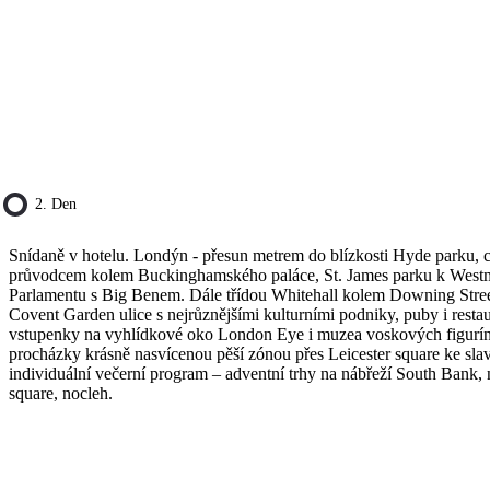
2. Den
Snídaně v hotelu. Londýn - přesun metrem do blízkosti Hyde parku, c
průvodcem kolem Buckinghamského paláce, St. James parku k Westmi
Parlamentu s Big Benem. Dále třídou Whitehall kolem Downing Street
Covent Garden ulice s nejrůznějšími kulturními podniky, puby i resta
vstupenky na vyhlídkové oko London Eye i muzea voskových figurí
procházky krásně nasvícenou pěší zónou přes Leicester square ke slavn
individuální večerní program – adventní trhy na nábřeží South Bank, 
square, nocleh.