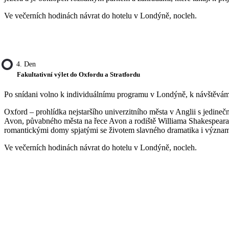
Ve večerních hodinách návrat do hotelu v Londýně, nocleh.
4. Den
Fakultativní výlet do Oxfordu a Stratfordu
Po snídani volno k individuálnímu programu v Londýně, k návštěvám 
Oxford – prohlídka nejstaršího univerzitního města v Anglii s jedine
Avon, půvabného města na řece Avon a rodiště Williama Shakespeara.
romantickými domy spjatými se životem slavného dramatika i významný
Ve večerních hodinách návrat do hotelu v Londýně, nocleh.