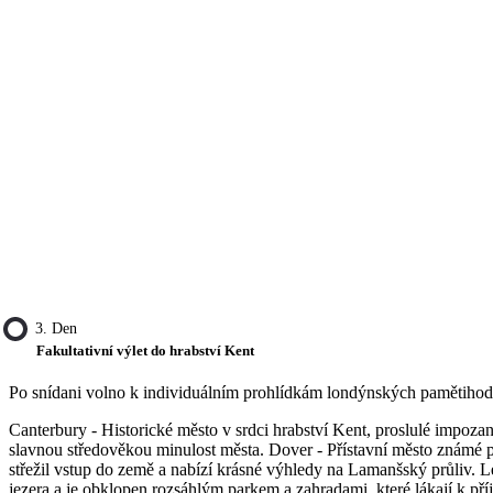
3. Den
Fakultativní výlet do hrabství Kent
Po snídani volno k individuálním prohlídkám londýnských pamětihodno
Canterbury - Historické město v srdci hrabství Kent, proslulé im
slavnou středověkou minulost města. Dover - Přístavní město známé 
střežil vstup do země a nabízí krásné výhledy na Lamanšský průliv. L
jezera a je obklopen rozsáhlým parkem a zahradami, které lákají k 