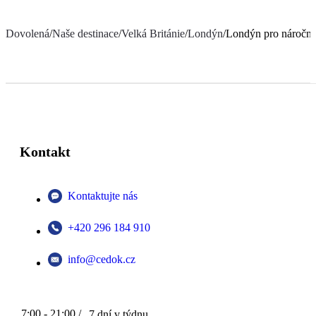
Dovolená
/
Naše destinace
/
Velká Británie
/
Londýn
/
Londýn pro náročn
Kontakt
Kontaktujte nás
+420 296 184 910
info@cedok.cz
7:00 - 21:00 /
7 dní v týdnu