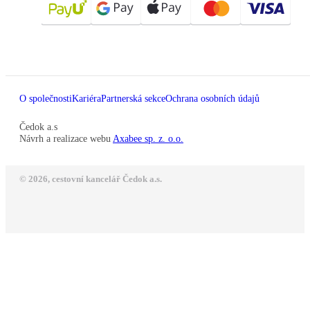
O společnosti
Kariéra
Partnerská sekce
Ochrana osobních údajů
Čedok a.s
Návrh a realizace webu
Axabee sp. z. o.o.
© 2026, cestovní kancelář Čedok a.s.