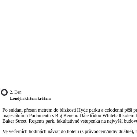
2. Den
Londýn křížem krážem
Po snídani přesun metrem do blízkosti Hyde parku a celodenní pěší 
majestátnímu Parlamentu s Big Benem. Dále třídou Whitehall kolem D
Baker Street, Regents park, fakultativně vstupenka na nejvyšší bud
Ve večerních hodinách návrat do hotelu (s průvodcem/individuálně), 