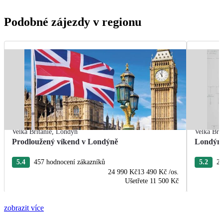
Podobné zájezdy v regionu
Velká Británie
,
Londýn
Velká Bri
Prodloužený víkend v Londýně
Londýn 
5.4
457 hodnocení zákazníků
5.2
21
24 990 Kč
13 490 Kč
/os.
Ušetřete
11 500 Kč
zobrazit více