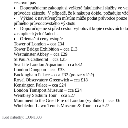
cestovní pas.
Doporučujeme zakoupit si veškeré fakultativní služby ve vaš
průvodce zájezdu. V případě, že k nákupu dojde, požadujte vžd
Výklad k navštíveným místům může podat průvodce pouze v 
přímého průvodcovského výkladu.
Doporučujeme si před cestou vyhotovit kopie cestovních dokla
zastupitelských úřadech.
Orientační ceny vstupů:
Tower of London – cca £34
Tower Bridge Exhibition – cca £13
Westminster Abbey – cca £29
St Paul’s Cathedral – cca £25
Sea Life London Aquarium – cca £32
London Dungeon – cca £33
Buckingham Palace – cca £32 (pouze v létě)
Royal Observatory Greenwich – cca £18
Kensington Palace – cca £24
London Transport Museum – cca £24
Wembley Stadium Tour – cca £27
Monument to the Great Fire of London (vyhlídka) – cca £6
Wimbledon Lawn Tennis Museum & Tour – cca £27
Kód nabídky:
LON1303