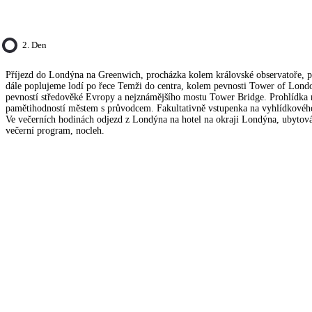
2. Den
Příjezd do Londýna na Greenwich, procházka kolem královské observatoře, p
dále poplujeme lodí po řece Temži do centra, kolem pevnosti Tower of London
pevností středověké Evropy a nejznámějšího mostu Tower Bridge. Prohlídka n
pamětihodností městem s průvodcem. Fakultativně vstupenka na vyhlídkové
Ve večerních hodinách odjezd z Londýna na hotel na okraji Londýna, ubytová
večerní program, nocleh.