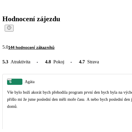
Hodnocení zájezdu
5.0
144 hodnocení zákazníků
5.3
Atraktivita
4.8
Pokoj
4.7
Strava
6
Agáta
Vše bylo boží akorát bych přehodila program první den bych byla na vý
přišlo mi že jsme poslední den měli moře času. A nebo bych poslední den je
domů.