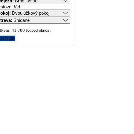
djezd
:
Brno, 09:30
stovní řád
okoj
:
Dvoulůžkový pokoj
trava
:
Snídaně
lkem:
41 780 Kč
podrobnosti
zervujte