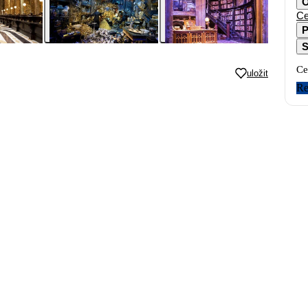
O
Ce
P
S
Ce
uložit
Re