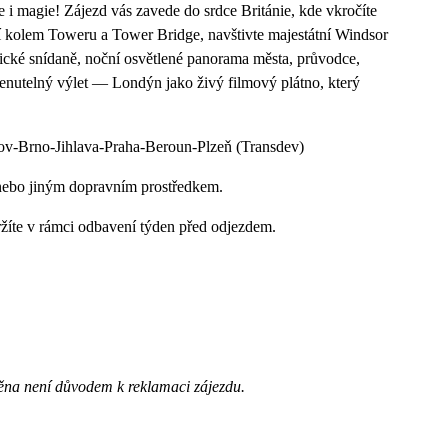
 i magie! Zájezd vás zavede do srdce Británie, kde vkročíte
í kolem Toweru a Tower Bridge, navštivte majestátní Windsor
nglické snídaně, noční osvětlené panorama města, průvodce,
enutelný výlet — Londýn jako živý filmový plátno, který
v-Brno-Jihlava-Praha-Beroun-Plzeň (Transdev)
nebo jiným dopravním prostředkem.
ržíte v rámci odbavení týden před odjezdem.
ěna není důvodem k reklamaci zájezdu.