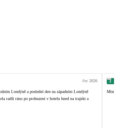
čvc 2026
3
Mar
chodním Londýně a poslední den na západním Londýně
Místo chození 
la radši ráno po probuzení v hotelu hned na trajekt a