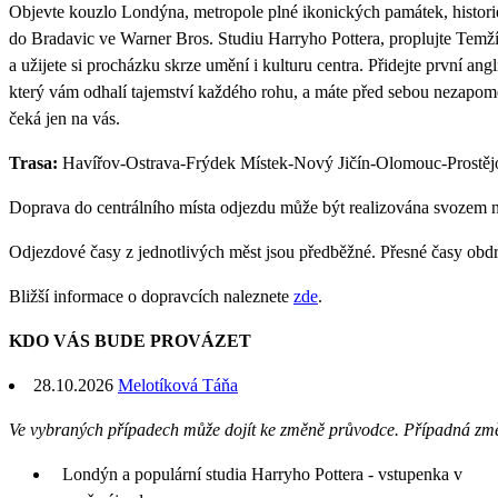
Objevte kouzlo Londýna, metropole plné ikonických památek, historie
do Bradavic ve Warner Bros. Studiu Harryho Pottera, proplujte Temž
a užijete si procházku skrze umění i kulturu centra. Přidejte první a
který vám odhalí tajemství každého rohu, a máte před sebou nezapom
čeká jen na vás.
Trasa:
Havířov-Ostrava-Frýdek Místek-Nový Jičín-Olomouc-Prostějo
Doprava do centrálního místa odjezdu může být realizována svozem 
Odjezdové časy z jednotlivých měst jsou předběžné. Přesné časy obd
Bližší informace o dopravcích naleznete
zde
.
KDO VÁS BUDE PROVÁZET
28.10.2026
Melotíková Táňa
Ve vybraných případech může dojít ke změně průvodce. Případná zm
Londýn a populární studia Harryho Pottera - vstupenka v