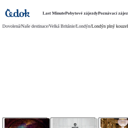
Last Minute
Pobytové zájezdy
Poznávací záje
více fotografií (9)
Dovolená
/
Naše destinace
/
Velká Británie
/
Londýn
/
Londýn plný kouzel