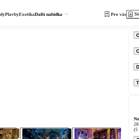
zdy
Plavby
Exotika
Další nabídka
Pro vás
St
O
D
T
Ne
28
(5