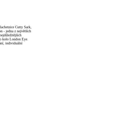
lachetnice Cutty Sark,
 - jedna z největších
ejdůležitějších
ho kolo London Eye.
ní, individuální