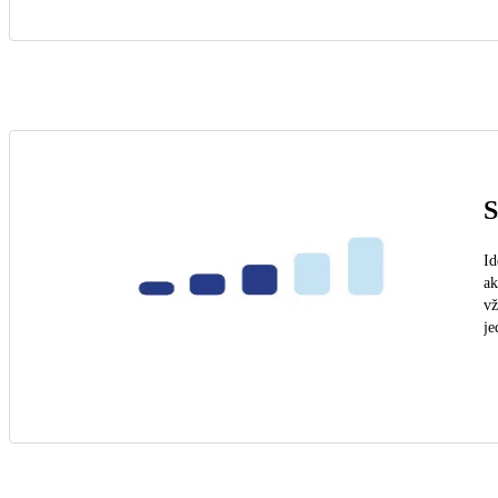
S
Id
ak
vž
je